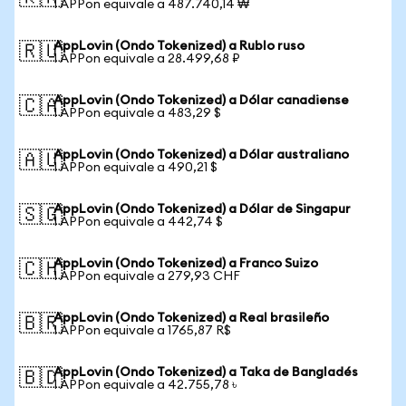
1 APPon equivale a 487.740,14 ₩
AppLovin (Ondo Tokenized) a Rublo ruso
🇷🇺
1 APPon equivale a 28.499,68 ₽
AppLovin (Ondo Tokenized) a Dólar canadiense
🇨🇦
1 APPon equivale a 483,29 $
AppLovin (Ondo Tokenized) a Dólar australiano
🇦🇺
1 APPon equivale a 490,21 $
AppLovin (Ondo Tokenized) a Dólar de Singapur
🇸🇬
1 APPon equivale a 442,74 $
AppLovin (Ondo Tokenized) a Franco Suizo
🇨🇭
1 APPon equivale a 279,93 CHF
AppLovin (Ondo Tokenized) a Real brasileño
🇧🇷
1 APPon equivale a 1765,87 R$
AppLovin (Ondo Tokenized) a Taka de Bangladés
🇧🇩
1 APPon equivale a 42.755,78 ৳