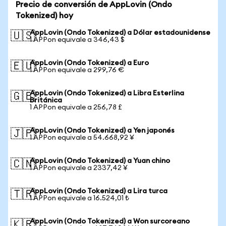
Precio de conversión de AppLovin (Ondo
Tokenized) hoy
AppLovin (Ondo Tokenized) a Dólar estadounidense
🇺🇸
1 APPon equivale a 346,43 $
AppLovin (Ondo Tokenized) a Euro
🇪🇺
1 APPon equivale a 299,76 €
AppLovin (Ondo Tokenized) a Libra Esterlina
🇬🇧
Británica
1 APPon equivale a 256,78 £
AppLovin (Ondo Tokenized) a Yen japonés
🇯🇵
1 APPon equivale a 54.668,92 ¥
AppLovin (Ondo Tokenized) a Yuan chino
🇨🇳
1 APPon equivale a 2337,42 ¥
AppLovin (Ondo Tokenized) a Lira turca
🇹🇷
1 APPon equivale a 16.524,01 ₺
AppLovin (Ondo Tokenized) a Won surcoreano
🇰🇷