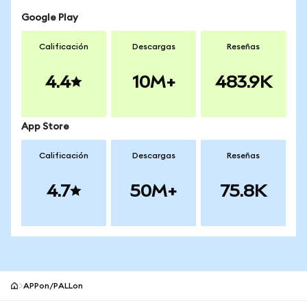
Google Play
Calificación
Descargas
Reseñas
4.4
10M+
483.9K
App Store
Calificación
Descargas
Reseñas
4.7
50M+
75.8K
APPon/PALLon
Pie de página del sitio MetaMask