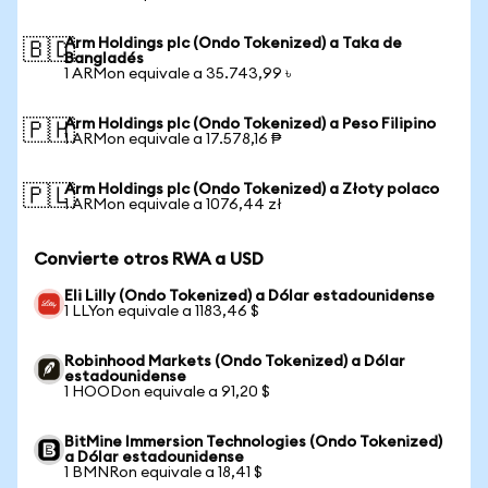
Arm Holdings plc (Ondo Tokenized) a Taka de
🇧🇩
Bangladés
1 ARMon equivale a 35.743,99 ৳
Arm Holdings plc (Ondo Tokenized) a Peso Filipino
🇵🇭
1 ARMon equivale a 17.578,16 ₱
Arm Holdings plc (Ondo Tokenized) a Złoty polaco
🇵🇱
1 ARMon equivale a 1076,44 zł
Convierte otros RWA a USD
Eli Lilly (Ondo Tokenized) a Dólar estadounidense
1 LLYon equivale a 1183,46 $
Robinhood Markets (Ondo Tokenized) a Dólar
estadounidense
1 HOODon equivale a 91,20 $
BitMine Immersion Technologies (Ondo Tokenized)
a Dólar estadounidense
1 BMNRon equivale a 18,41 $