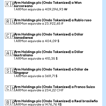
Arm Holdings plc (Ondo Tokenized) a Won
🇰🇷
surcoreano
1 ARMon equivale a 409.296,93 ₩
Arm Holdings plc (Ondo Tokenized) a Rublo ruso
🇷🇺
1 ARMon equivale a 23.922,65 ₽
Arm Holdings plc (Ondo Tokenized) a Dólar
🇨🇦
canadiense
1 ARMon equivale a 404,09 $
Arm Holdings plc (Ondo Tokenized) a Dólar
🇦🇺
australiano
1 ARMon equivale a 410,35 $
Arm Holdings plc (Ondo Tokenized) a Dólar de
🇸🇬
Singapur
1 ARMon equivale a 369,71 $
Arm Holdings plc (Ondo Tokenized) a Franco Suizo
🇨🇭
1 ARMon equivale a 234,22 CHF
Arm Holdings plc (Ondo Tokenized) a Real brasileño
🇧🇷
1 ARMon equivale a 1476,76 R$