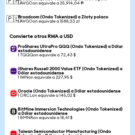
🇵🇭
1 AVGOon equivale a 25.914,04 ₱
Broadcom (Ondo Tokenized) a Złoty polaco
🇵🇱
1 AVGOon equivale a 1588,33 zł
Convierte otros RWA a USD
ProShares UltraPro QQQ (Ondo Tokenized) a Dólar
estadounidense
1 TQQQon equivale a 72,43 $
iShares Russell 2000 Value ETF (Ondo Tokenized) a
Dólar estadounidense
1 IWNon equivale a 227,95 $
Oracle (Ondo Tokenized) a Dólar estadounidense
1 ORCLon equivale a 145,02 $
BitMine Immersion Technologies (Ondo Tokenized)
a Dólar estadounidense
1 BMNRon equivale a 18,41 $
Taiwan Semiconductor Manufacturing (Ondo