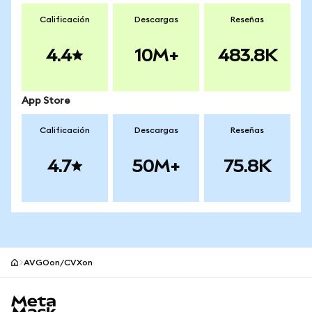
Calificación
Descargas
Reseñas
4.4
10M+
483.8K
App Store
Calificación
Descargas
Reseñas
4.7
50M+
75.8K
AVGOon/CVXon
Pie de página del sitio MetaMask