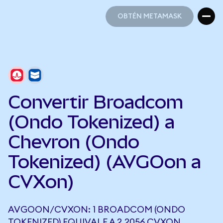
OBTÉN METAMASK
OBTÉN METAMASK
Convertir Broadcom
(Ondo Tokenized) a
Chevron (Ondo
Tokenized) (AVGOon a
CVXon)
AVGOON/CVXON: 1 BROADCOM (ONDO
TOKENIZED) EQUIVALE A 2,2056 CVXON