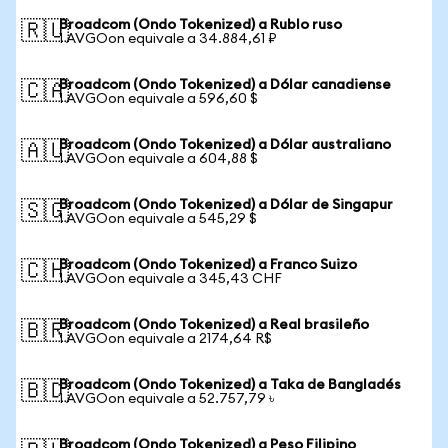
Broadcom (Ondo Tokenized) a Rublo ruso
🇷🇺
1 AVGOon equivale a 34.884,61 ₽
Broadcom (Ondo Tokenized) a Dólar canadiense
🇨🇦
1 AVGOon equivale a 596,60 $
Broadcom (Ondo Tokenized) a Dólar australiano
🇦🇺
1 AVGOon equivale a 604,88 $
Broadcom (Ondo Tokenized) a Dólar de Singapur
🇸🇬
1 AVGOon equivale a 545,29 $
Broadcom (Ondo Tokenized) a Franco Suizo
🇨🇭
1 AVGOon equivale a 345,43 CHF
Broadcom (Ondo Tokenized) a Real brasileño
🇧🇷
1 AVGOon equivale a 2174,64 R$
Broadcom (Ondo Tokenized) a Taka de Bangladés
🇧🇩
1 AVGOon equivale a 52.757,79 ৳
Broadcom (Ondo Tokenized) a Peso Filipino