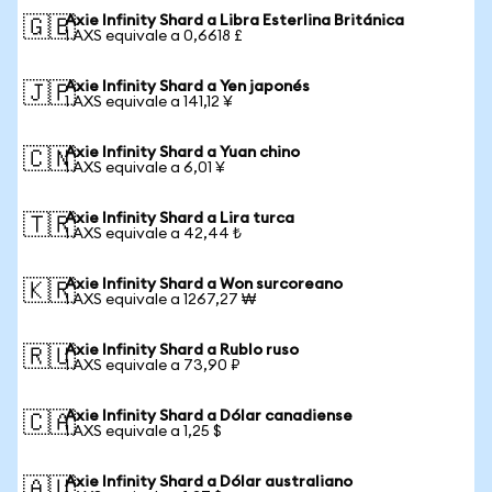
Axie Infinity Shard a Libra Esterlina Británica
🇬🇧
1 AXS equivale a 0,6618 £
Axie Infinity Shard a Yen japonés
🇯🇵
1 AXS equivale a 141,12 ¥
Axie Infinity Shard a Yuan chino
🇨🇳
1 AXS equivale a 6,01 ¥
Axie Infinity Shard a Lira turca
🇹🇷
1 AXS equivale a 42,44 ₺
Axie Infinity Shard a Won surcoreano
🇰🇷
1 AXS equivale a 1267,27 ₩
Axie Infinity Shard a Rublo ruso
🇷🇺
1 AXS equivale a 73,90 ₽
Axie Infinity Shard a Dólar canadiense
🇨🇦
1 AXS equivale a 1,25 $
Axie Infinity Shard a Dólar australiano
🇦🇺