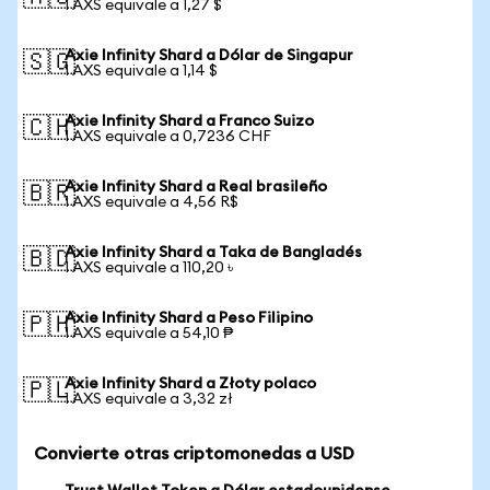
1 AXS equivale a 1,27 $
Axie Infinity Shard a Dólar de Singapur
🇸🇬
1 AXS equivale a 1,14 $
Axie Infinity Shard a Franco Suizo
🇨🇭
1 AXS equivale a 0,7236 CHF
Axie Infinity Shard a Real brasileño
🇧🇷
1 AXS equivale a 4,56 R$
Axie Infinity Shard a Taka de Bangladés
🇧🇩
1 AXS equivale a 110,20 ৳
Axie Infinity Shard a Peso Filipino
🇵🇭
1 AXS equivale a 54,10 ₱
Axie Infinity Shard a Złoty polaco
🇵🇱
1 AXS equivale a 3,32 zł
Convierte otras criptomonedas a USD