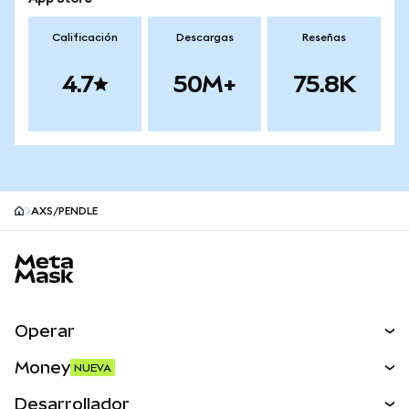
Calificación
Descargas
Reseñas
4.7
50M+
75.8K
AXS/PENDLE
Pie de página del sitio MetaMask
Operar
Canjear
Money
NUEVA
Predecir
NUEVA
Comprar
Desarrollador