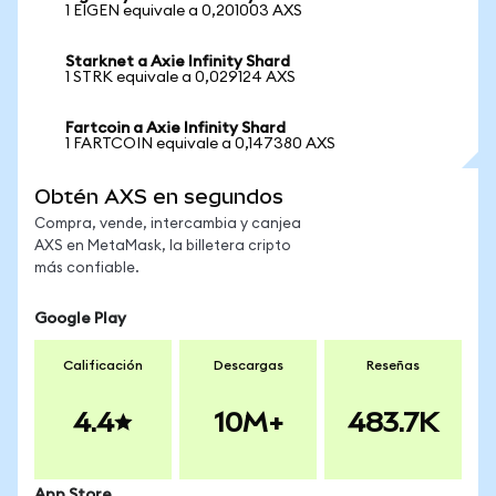
1 EIGEN equivale a 0,201003 AXS
Starknet a Axie Infinity Shard
1 STRK equivale a 0,029124 AXS
Fartcoin a Axie Infinity Shard
1 FARTCOIN equivale a 0,147380 AXS
Obtén AXS en segundos
Compra, vende, intercambia y canjea
AXS en MetaMask, la billetera cripto
más confiable.
Google Play
Calificación
Descargas
Reseñas
4.4
10M+
483.7K
App Store