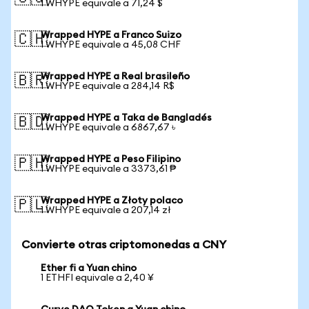
1 WHYPE equivale a 71,24 $
Wrapped HYPE a Franco Suizo
🇨🇭
1 WHYPE equivale a 45,08 CHF
Wrapped HYPE a Real brasileño
🇧🇷
1 WHYPE equivale a 284,14 R$
Wrapped HYPE a Taka de Bangladés
🇧🇩
1 WHYPE equivale a 6867,67 ৳
Wrapped HYPE a Peso Filipino
🇵🇭
1 WHYPE equivale a 3373,61 ₱
Wrapped HYPE a Złoty polaco
🇵🇱
1 WHYPE equivale a 207,14 zł
Convierte otras criptomonedas a CNY
Ether fi a Yuan chino
1 ETHFI equivale a 2,40 ¥