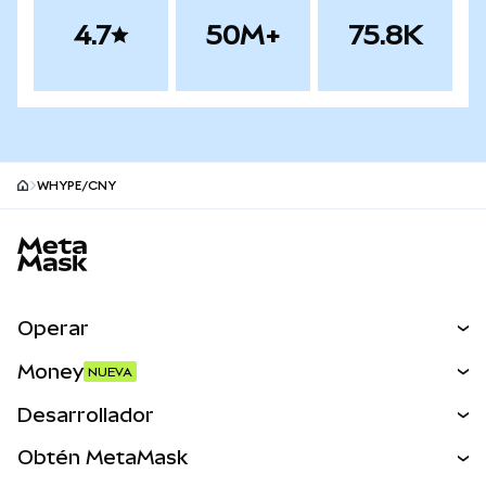
4.7
50M+
75.8K
WHYPE/CNY
Pie de página del sitio MetaMask
Operar
Canjear
Money
NUEVA
Predecir
NUEVA
Comprar
Desarrollador
Perps
NUEVA
Tarjeta
Ver los documentos
Obtén MetaMask
Activos del mundo real
mUSD
NUEVA
Panel
Obtén Metamask