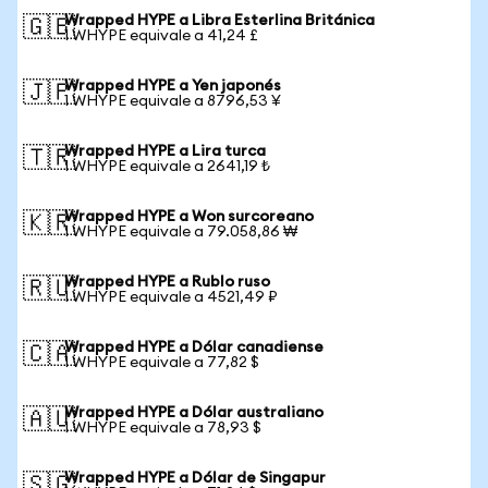
Wrapped HYPE a Libra Esterlina Británica
🇬🇧
1 WHYPE equivale a 41,24 £
Wrapped HYPE a Yen japonés
🇯🇵
1 WHYPE equivale a 8796,53 ¥
Wrapped HYPE a Lira turca
🇹🇷
1 WHYPE equivale a 2641,19 ₺
Wrapped HYPE a Won surcoreano
🇰🇷
1 WHYPE equivale a 79.058,86 ₩
Wrapped HYPE a Rublo ruso
🇷🇺
1 WHYPE equivale a 4521,49 ₽
Wrapped HYPE a Dólar canadiense
🇨🇦
1 WHYPE equivale a 77,82 $
Wrapped HYPE a Dólar australiano
🇦🇺
1 WHYPE equivale a 78,93 $
Wrapped HYPE a Dólar de Singapur
🇸🇬