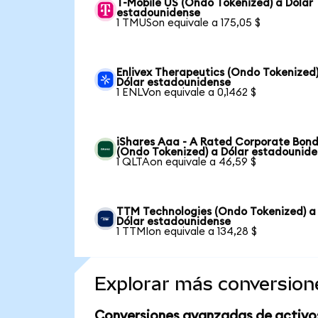
T-Mobile US (Ondo Tokenized) a Dólar
estadounidense
1 TMUSon equivale a 175,05 $
Enlivex Therapeutics (Ondo Tokenized)
Dólar estadounidense
1 ENLVon equivale a 0,1462 $
iShares Aaa - A Rated Corporate Bond
(Ondo Tokenized) a Dólar estadounid
1 QLTAon equivale a 46,59 $
TTM Technologies (Ondo Tokenized) a
Dólar estadounidense
1 TTMIon equivale a 134,28 $
Explorar más conversion
Conversiones avanzadas de activo