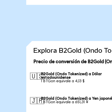
Explora B2Gold (Ondo To
Precio de conversión de B2Gold (O
B2Gold (Ondo Tokenized) a Dólar
🇺🇸
estadounidense
1 BTGon equivale a 4,13 $
B2Gold (Ondo Tokenized) a Yen japoné
🇯🇵
1 BTGon equivale a 651,31 ¥