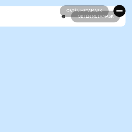
OBTÉN METAMASK
OBTÉN METAMASK
OBTÉN METAMASK
OBTÉN METAMASK