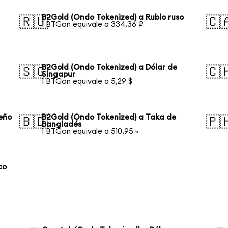
B2Gold (Ondo Tokenized) a Rublo ruso
🇷🇺
🇨
1 BTGon equivale a 334,36 ₽
B2Gold (Ondo Tokenized) a Dólar de
🇸🇬
🇨
Singapur
1 BTGon equivale a 5,29 $
leño
B2Gold (Ondo Tokenized) a Taka de
🇧🇩
🇵
Bangladés
1 BTGon equivale a 510,95 ৳
co