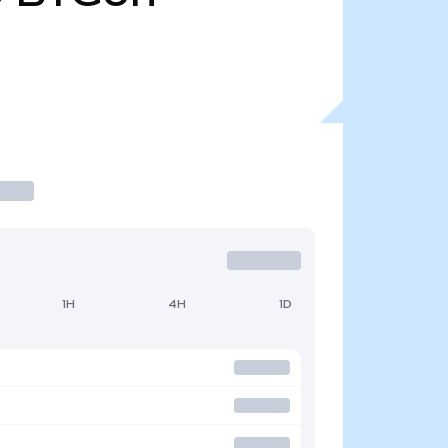
1H
4H
1D