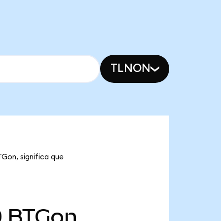
TLNON
Gon, significa que
0
BTGon