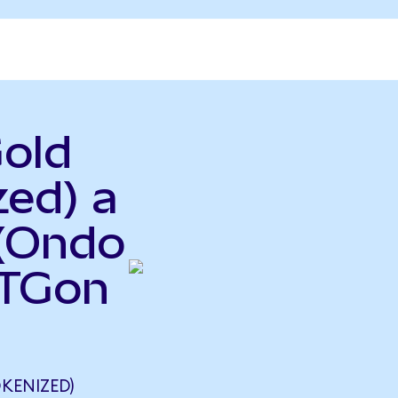
Gold
zed) a
 (Ondo
BTGon
KENIZED)