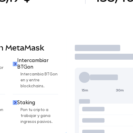
en MetaMask
Operar
Intercambiar
BTGon
or
Intercambia BTGon
en y entre
blockchains.
15m
30m
Staking
en
Pon tu cripto a
trabajar y gana
ingresos pasivos.