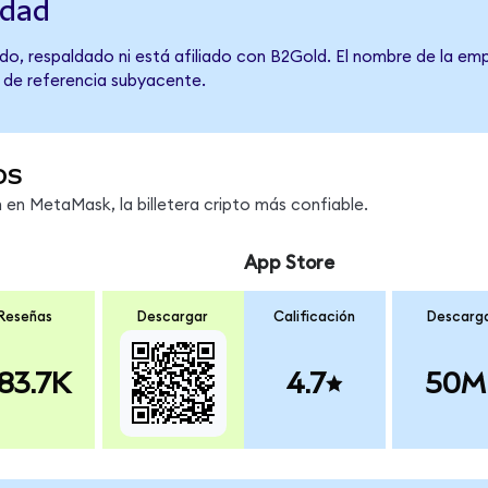
idad
do, respaldado ni está afiliado con B2Gold. El nombre de la emp
o de referencia subyacente.
os
en MetaMask, la billetera cripto más confiable.
App Store
Reseñas
Descargar
Calificación
Descarg
83.7K
4.7
50M