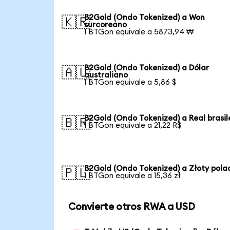
B2Gold (Ondo Tokenized) a Won
🇰🇷
surcoreano
1 BTGon equivale a 5873,94 ₩
B2Gold (Ondo Tokenized) a Dólar
🇦🇺
australiano
1 BTGon equivale a 5,86 $
B2Gold (Ondo Tokenized) a Real brasi
🇧🇷
1 BTGon equivale a 21,22 R$
B2Gold (Ondo Tokenized) a Złoty pola
🇵🇱
1 BTGon equivale a 15,36 zł
Convierte otros RWA a USD