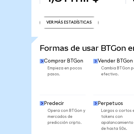
VER MÁS ESTADÍSTICAS
VER MÁS ESTADÍSTICAS
Formas de usar BTGon 
Comprar BTGon
Vender BTGon
Empieza en pocos
Cambia BTGon p
pasos.
efectivo.
Predecir
Perpetuos
Opera con BTGon y
Largos o cortos 
mercados de
tokens con
predicción cripto.
apalancamiento
de hasta 50x.