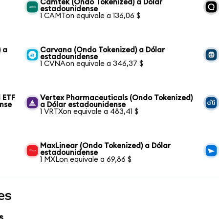
Camtek (Ondo Tokenized) a Dólar
estadounidense
1 CAMTon equivale a 136,06 $
 a
Carvana (Ondo Tokenized) a Dólar
estadounidense
1 CVNAon equivale a 346,37 $
 ETF
Vertex Pharmaceuticals (Ondo Tokenized)
ense
a Dólar estadounidense
1 VRTXon equivale a 483,41 $
MaxLinear (Ondo Tokenized) a Dólar
estadounidense
1 MXLon equivale a 69,86 $
es
s