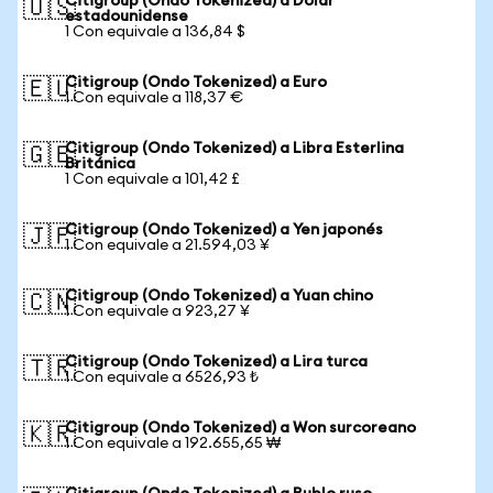
Citigroup (Ondo Tokenized) a Dólar
🇺🇸
estadounidense
1 Con equivale a 136,84 $
Citigroup (Ondo Tokenized) a Euro
🇪🇺
1 Con equivale a 118,37 €
Citigroup (Ondo Tokenized) a Libra Esterlina
🇬🇧
Británica
1 Con equivale a 101,42 £
Citigroup (Ondo Tokenized) a Yen japonés
🇯🇵
1 Con equivale a 21.594,03 ¥
Citigroup (Ondo Tokenized) a Yuan chino
🇨🇳
1 Con equivale a 923,27 ¥
Citigroup (Ondo Tokenized) a Lira turca
🇹🇷
1 Con equivale a 6526,93 ₺
Citigroup (Ondo Tokenized) a Won surcoreano
🇰🇷
1 Con equivale a 192.655,65 ₩