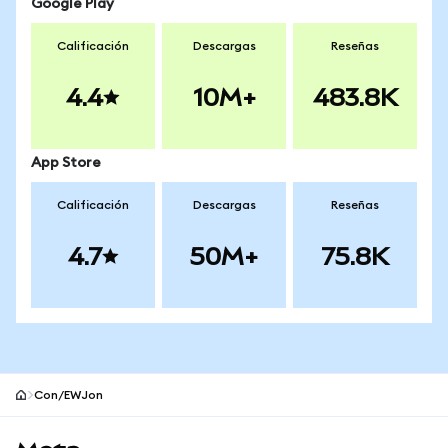
Google Play
Calificación
Descargas
Reseñas
4.4
10M+
483.8K
App Store
Calificación
Descargas
Reseñas
4.7
50M+
75.8K
Con/EWJon
Pie de página del sitio MetaMask