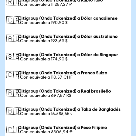
Citigroup (Ondo Tokenized) a Rublo ruso
🇷🇺
1 Con equivale a 11.257,27 ₽
Citigroup (Ondo Tokenized) a Dólar canadiense
🇨🇦
1 Con equivale a 190,90 $
Citigroup (Ondo Tokenized) a Dólar australiano
🇦🇺
1 Con equivale a 193,63 $
Citigroup (Ondo Tokenized) a Dólar de Singapur
🇸🇬
1 Con equivale a 174,90 $
Citigroup (Ondo Tokenized) a Franco Suizo
🇨🇭
1 Con equivale a 110,57 CHF
Citigroup (Ondo Tokenized) a Real brasileño
🇧🇷
1 Con equivale a 697,57 R$
Citigroup (Ondo Tokenized) a Taka de Bangladés
🇧🇩
1 Con equivale a 16.888,55 ৳
Citigroup (Ondo Tokenized) a Peso Filipino
🇵🇭
1 Con equivale a 8306,94 ₱