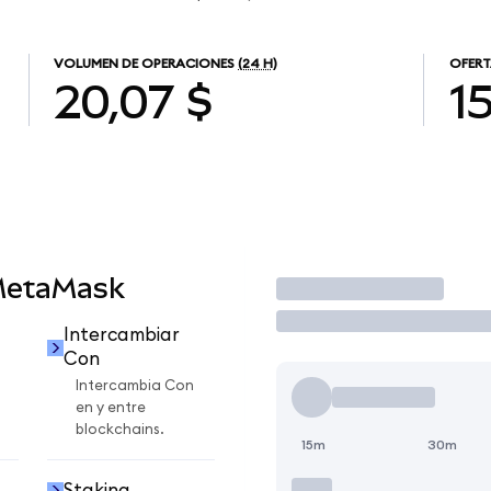
VOLUMEN DE OPERACIONES
(24 H)
OFERT
20,07 $
1
MetaMask
Operar
Intercambiar
Con
Intercambia Con
en y entre
blockchains.
15m
30m
Staking