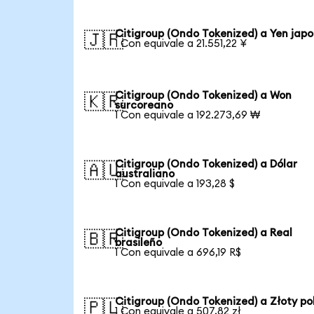
Citigroup (Ondo Tokenized) a Yen jap
🇯🇵
1 Con equivale a 21.551,22 ¥
Citigroup (Ondo Tokenized) a Won
🇰🇷
surcoreano
1 Con equivale a 192.273,69 ₩
Citigroup (Ondo Tokenized) a Dólar
🇦🇺
australiano
1 Con equivale a 193,28 $
Citigroup (Ondo Tokenized) a Real
🇧🇷
brasileño
1 Con equivale a 696,19 R$
Citigroup (Ondo Tokenized) a Złoty po
🇵🇱
1 Con equivale a 507,82 zł