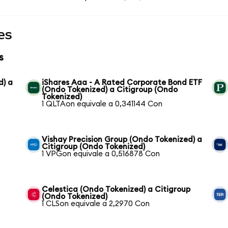
es
s
d) a
iShares Aaa - A Rated Corporate Bond ETF
(Ondo Tokenized) a Citigroup (Ondo
Tokenized)
1 QLTAon equivale a 0,341144 Con
Vishay Precision Group (Ondo Tokenized) a
Citigroup (Ondo Tokenized)
1 VPGon equivale a 0,516878 Con
Celestica (Ondo Tokenized) a Citigroup
(Ondo Tokenized)
1 CLSon equivale a 2,2970 Con