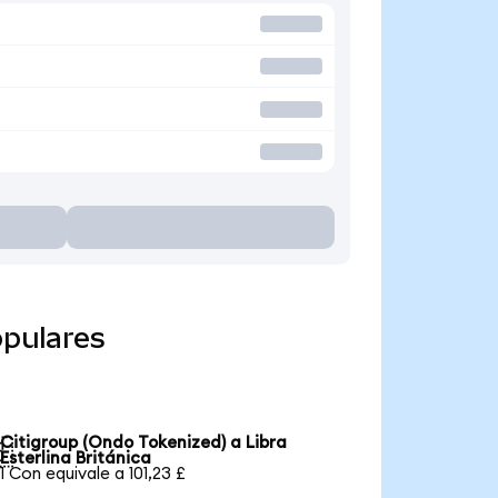
opulares
Citigroup (Ondo Tokenized) a Libra

Esterlina Británica
1 Con equivale a 101,23 £