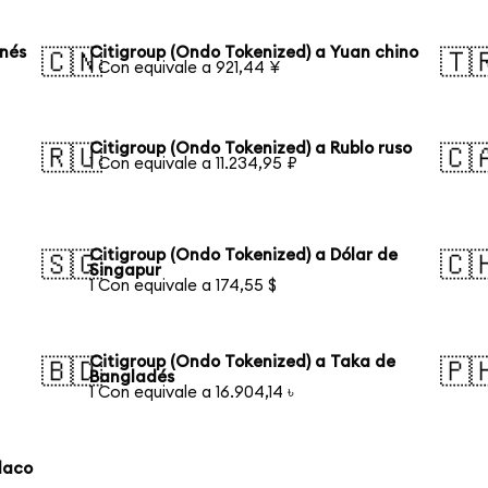
onés
Citigroup (Ondo Tokenized) a Yuan chino
🇨🇳
🇹
1 Con equivale a 921,44 ¥
Citigroup (Ondo Tokenized) a Rublo ruso
🇷🇺
🇨
1 Con equivale a 11.234,95 ₽
Citigroup (Ondo Tokenized) a Dólar de
🇸🇬
🇨
Singapur
1 Con equivale a 174,55 $
Citigroup (Ondo Tokenized) a Taka de
🇧🇩
🇵
Bangladés
1 Con equivale a 16.904,14 ৳
laco