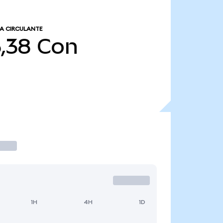
A CIRCULANTE
5,38
Con
1H
4H
1D