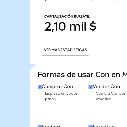
CAPITALIZACIÓN BURSÁTIL
2,10 mil $
VER MÁS ESTADÍSTICAS
VER MÁS ESTADÍSTICAS
Formas de usar Con en 
Comprar Con
Vender Con
Empieza en pocos
Cambia Con por
pasos.
efectivo.
Predecir
Perpetuos