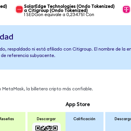
zed)
SolarEdge Technologies (Ondo Tokenized)
a Citigroup (Ondo Tokenized)
1 SEDGon equivale a 0,234751 Con
idad
o, respaldado ni está afiliado con Citigroup. El nombre de la e
o de referencia subyacente.
MetaMask, la billetera cripto más confiable.
App Store
Reseñas
Descargar
Calificación
Descarg