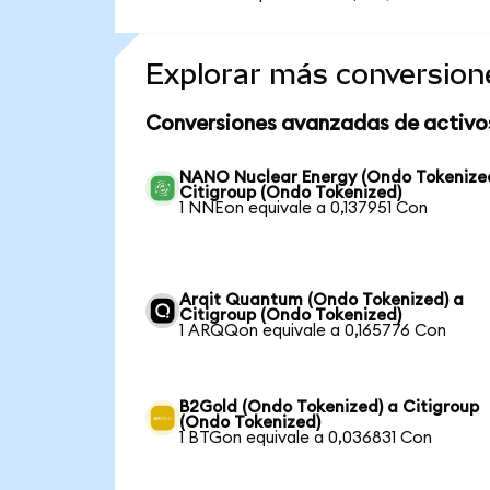
Explorar más conversion
Conversiones avanzadas de activo
NANO Nuclear Energy (Ondo Tokenize
Citigroup (Ondo Tokenized)
1 NNEon equivale a 0,137951 Con
Arqit Quantum (Ondo Tokenized) a
Citigroup (Ondo Tokenized)
1 ARQQon equivale a 0,165776 Con
B2Gold (Ondo Tokenized) a Citigroup
(Ondo Tokenized)
1 BTGon equivale a 0,036831 Con