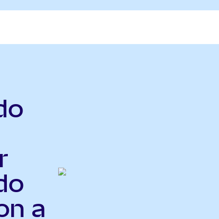
do
r
do
on a