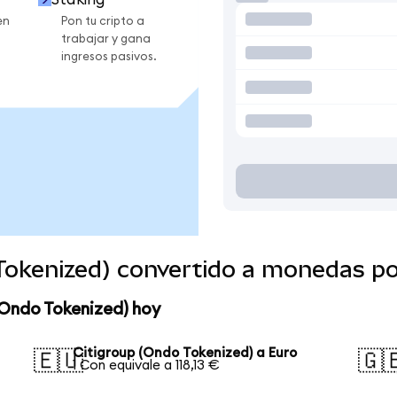
en
Pon tu cripto a
trabajar y gana
ingresos pasivos.
 Tokenized) convertido a monedas p
(Ondo Tokenized) hoy
Citigroup (Ondo Tokenized) a Euro
🇪🇺
🇬
1 Con equivale a 118,13 €