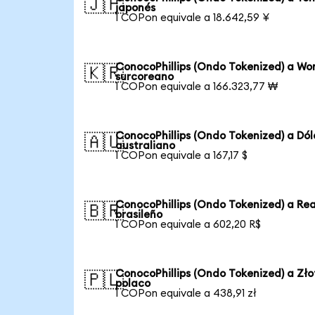
🇯🇵
japonés
1 COPon equivale a 18.642,59 ¥
ConocoPhillips (Ondo Tokenized) a Wo
🇰🇷
surcoreano
1 COPon equivale a 166.323,77 ₩
ConocoPhillips (Ondo Tokenized) a Dól
🇦🇺
australiano
1 COPon equivale a 167,17 $
ConocoPhillips (Ondo Tokenized) a Rea
🇧🇷
brasileño
1 COPon equivale a 602,20 R$
ConocoPhillips (Ondo Tokenized) a Zło
🇵🇱
polaco
1 COPon equivale a 438,91 zł