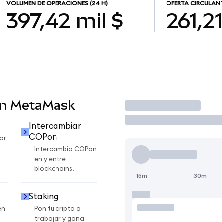
VOLUMEN DE OPERACIONES
(24 H)
OFERTA CIRCULAN
397,42 mil $
261,2
en MetaMask
Operar
Intercambiar
COPon
or
Intercambia COPon
en y entre
blockchains.
15m
30m
Staking
en
Pon tu cripto a
trabajar y gana