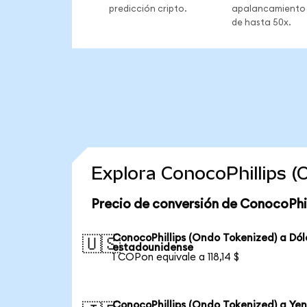
predicción cripto.
apalancamiento
de hasta 50x.
Explora ConocoPhillips 
Precio de conversión de ConocoPhil
ConocoPhillips (Ondo Tokenized) a Dól
🇺🇸
estadounidense
1 COPon equivale a 118,14 $
ConocoPhillips (Ondo Tokenized) a Ye