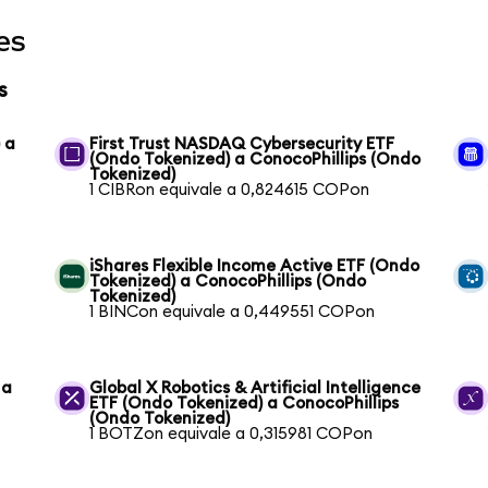
es
s
 a
First Trust NASDAQ Cybersecurity ETF
(Ondo Tokenized) a ConocoPhillips (Ondo
Tokenized)
1 CIBRon equivale a 0,824615 COPon
iShares Flexible Income Active ETF (Ondo
Tokenized) a ConocoPhillips (Ondo
Tokenized)
1 BINCon equivale a 0,449551 COPon
 a
Global X Robotics & Artificial Intelligence
ETF (Ondo Tokenized) a ConocoPhillips
(Ondo Tokenized)
1 BOTZon equivale a 0,315981 COPon