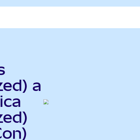
s
zed) a
ica
zed)
Con)