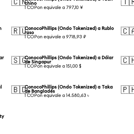
🇨🇳
🇹
chino
1 COPon equivale a 797,10 ¥
n
ConocoPhillips (Ondo Tokenized) a Rublo
🇷🇺
🇨
ruso
1 COPon equivale a 9718,93 ₽
ar
ConocoPhillips (Ondo Tokenized) a Dólar
🇸🇬
🇨
de Singapur
1 COPon equivale a 151,00 $
l
ConocoPhillips (Ondo Tokenized) a Taka
🇧🇩
🇵
de Bangladés
1 COPon equivale a 14.580,63 ৳
ty