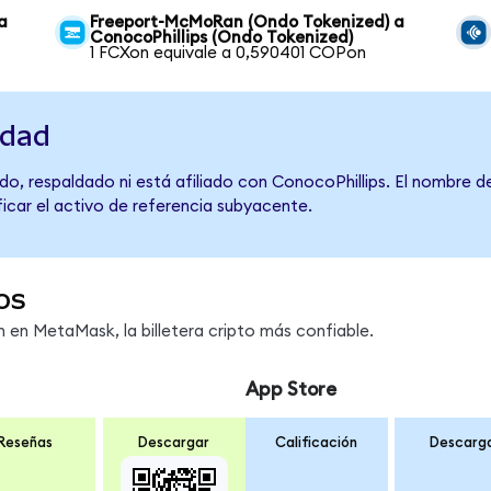
a
Freeport-McMoRan (Ondo Tokenized) a
ConocoPhillips (Ondo Tokenized)
1 FCXon equivale a 0,590401 COPon
idad
do, respaldado ni está afiliado con ConocoPhillips. El nombre d
ficar el activo de referencia subyacente.
os
en MetaMask, la billetera cripto más confiable.
App Store
Reseñas
Descargar
Calificación
Descarg