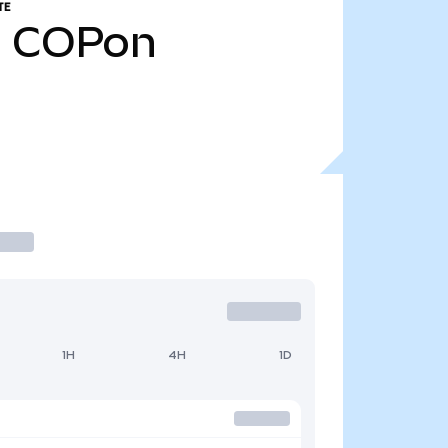
TE
1
COPon
1H
4H
1D