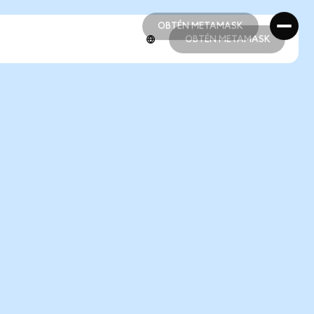
OBTÉN METAMASK
OBTÉN METAMASK
OBTÉN METAMASK
OBTÉN METAMASK