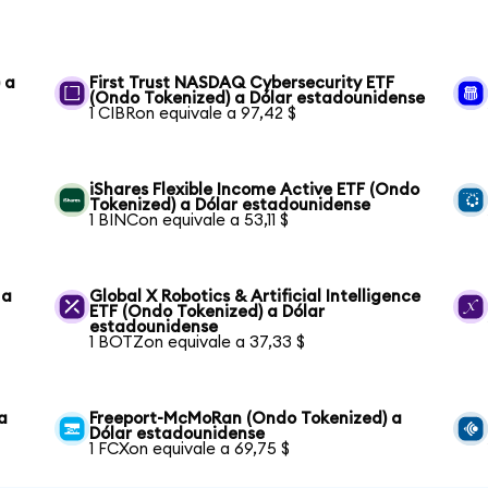
 a
First Trust NASDAQ Cybersecurity ETF
(Ondo Tokenized) a Dólar estadounidense
1 CIBRon equivale a 97,42 $
iShares Flexible Income Active ETF (Ondo
Tokenized) a Dólar estadounidense
1 BINCon equivale a 53,11 $
 a
Global X Robotics & Artificial Intelligence
ETF (Ondo Tokenized) a Dólar
estadounidense
1 BOTZon equivale a 37,33 $
a
Freeport-McMoRan (Ondo Tokenized) a
Dólar estadounidense
1 FCXon equivale a 69,75 $