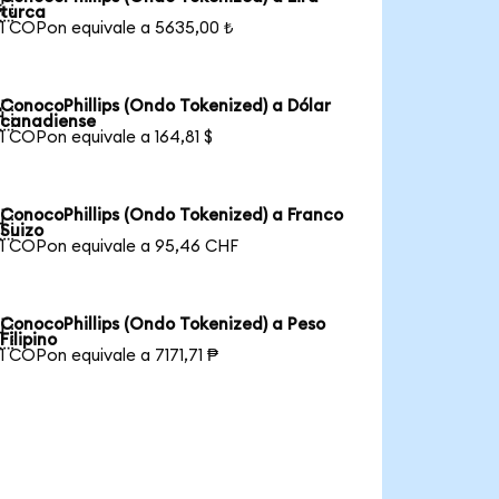

turca
1 COPon equivale a 5635,00 ₺
ConocoPhillips (Ondo Tokenized) a Dólar

canadiense
1 COPon equivale a 164,81 $
ConocoPhillips (Ondo Tokenized) a Franco

Suizo
1 COPon equivale a 95,46 CHF
ConocoPhillips (Ondo Tokenized) a Peso

Filipino
1 COPon equivale a 7171,71 ₱