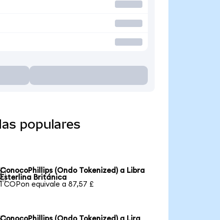
das populares
ConocoPhillips (Ondo Tokenized) a Libra

Esterlina Británica
1 COPon equivale a 87,57 £
ConocoPhillips (Ondo Tokenized) a Lira