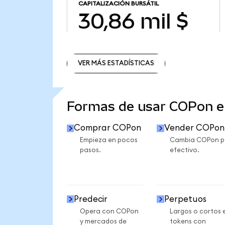
CAPITALIZACIÓN BURSÁTIL
30,86 mil $
VER MÁS ESTADÍSTICAS
VER MÁS ESTADÍSTICAS
Formas de usar COPon 
Comprar COPon
Vender COPon
Empieza en pocos
Cambia COPon p
pasos.
efectivo.
Predecir
Perpetuos
Opera con COPon
Largos o cortos 
y mercados de
tokens con