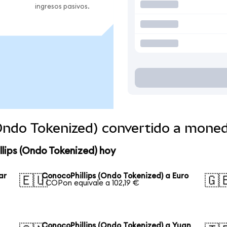
ingresos pasivos.
(Ondo Tokenized) convertido a mone
lips (Ondo Tokenized) hoy
ar
ConocoPhillips (Ondo Tokenized) a Euro
🇪🇺
🇬
1 COPon equivale a 102,19 €
n
ConocoPhillips (Ondo Tokenized) a Yuan