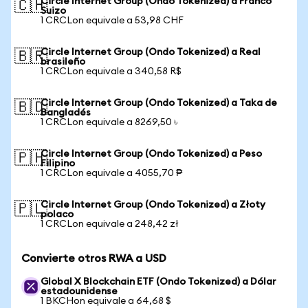
Circle Internet Group (Ondo Tokenized) a Franco
🇨🇭
Suizo
1 CRCLon equivale a 53,98 CHF
Circle Internet Group (Ondo Tokenized) a Real
🇧🇷
brasileño
1 CRCLon equivale a 340,58 R$
Circle Internet Group (Ondo Tokenized) a Taka de
🇧🇩
Bangladés
1 CRCLon equivale a 8269,50 ৳
Circle Internet Group (Ondo Tokenized) a Peso
🇵🇭
Filipino
1 CRCLon equivale a 4055,70 ₱
Circle Internet Group (Ondo Tokenized) a Złoty
🇵🇱
polaco
1 CRCLon equivale a 248,42 zł
Convierte otros RWA a USD
Global X Blockchain ETF (Ondo Tokenized) a Dólar
estadounidense
1 BKCHon equivale a 64,68 $