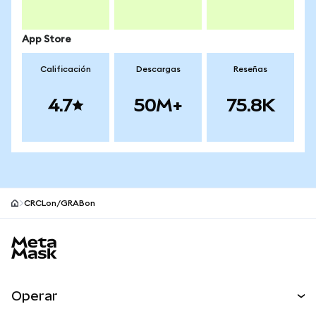
App Store
Calificación
Descargas
Reseñas
4.7
50M+
75.8K
CRCLon/GRABon
Pie de página del sitio MetaMask
Operar
Canjear