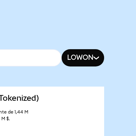
LOWON
 Tokenized)
nte de 1,44 M
 M $.