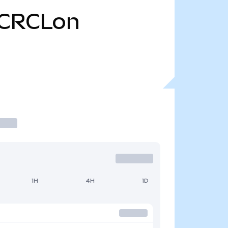
CRCLon
1H
4H
1D