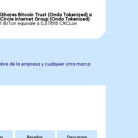
iShares Bitcoin Trust (Ondo Tokenized) a
Circle Internet Group (Ondo Tokenized)
1 IBITon equivale a 0,578115 CRCLon
mbre de la empresa y cualquier otra marca
as
Reseñas
Descargar