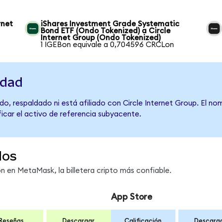
rnet
iShares Investment Grade Systematic
Bond ETF (Ondo Tokenized) a Circle
Internet Group (Ondo Tokenized)
1 IGEBon equivale a 0,704596 CRCLon
idad
o, respaldado ni está afiliado con Circle Internet Group. El no
ficar el activo de referencia subyacente.
dos
 en MetaMask, la billetera cripto más confiable.
App Store
Reseñas
Descargar
Calificación
Descarg