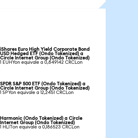
iShares Euro High Yield Corporate Bond
USD Hedged ETF (Ondo Tokenized) a
Circle Internet Group (Ondo Tokenized)
1 EUHYon equivale a 0,849142 CRCLon
SPDR S&P 500 ETF (Ondo Tokenized) a
Circle Internet Group (Ondo Tokenized)
1 SPYon equivale a 12,2451 CRCLon
Harmonic (Ondo Tokenized) a Circle
Internet Group (Ondo Tokenized)
1 HLITon equivale a 0,186523 CRCLon