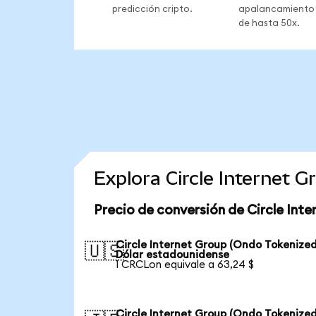
predicción cripto.
apalancamiento
de hasta 50x.
Explora Circle Internet 
Precio de conversión de Circle Int
Circle Internet Group (Ondo Tokenized
🇺🇸
Dólar estadounidense
1 CRCLon equivale a 63,24 $
Circle Internet Group (Ondo Tokenized