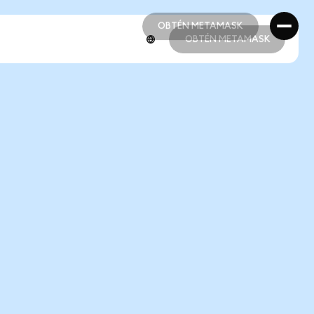
OBTÉN METAMASK
OBTÉN METAMASK
OBTÉN METAMASK
OBTÉN METAMASK