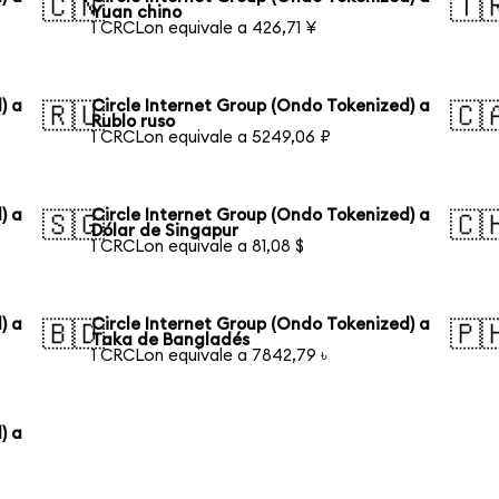
🇨🇳
🇹
Yuan chino
1 CRCLon equivale a 426,71 ¥
) a
Circle Internet Group (Ondo Tokenized) a
🇷🇺
🇨
Rublo ruso
1 CRCLon equivale a 5249,06 ₽
) a
Circle Internet Group (Ondo Tokenized) a
🇸🇬
🇨
Dólar de Singapur
1 CRCLon equivale a 81,08 $
) a
Circle Internet Group (Ondo Tokenized) a
🇧🇩
🇵
Taka de Bangladés
1 CRCLon equivale a 7842,79 ৳
) a