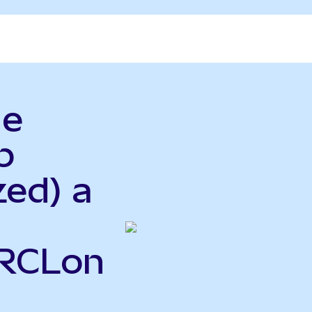
le
p
zed) a
CRCLon