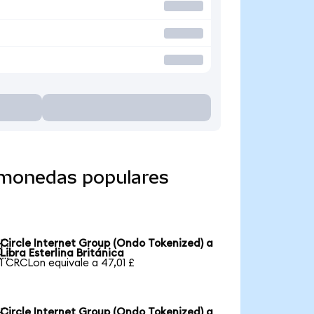
a monedas populares
Circle Internet Group (Ondo Tokenized) a

Libra Esterlina Británica
1 CRCLon equivale a 47,01 £
Circle Internet Group (Ondo Tokenized) a