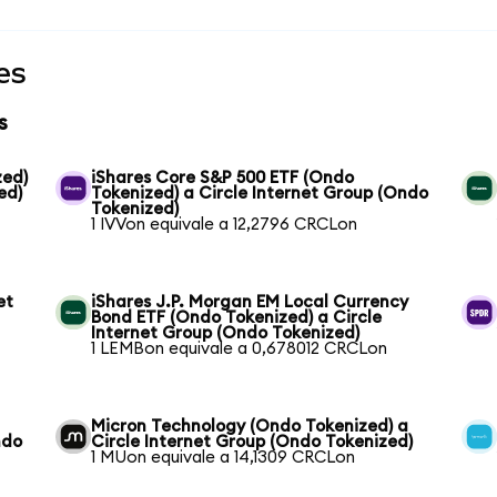
es
s
zed)
iShares Core S&P 500 ETF (Ondo
ed)
Tokenized) a Circle Internet Group (Ondo
Tokenized)
1 IVVon equivale a 12,2796 CRCLon
et
iShares J.P. Morgan EM Local Currency
Bond ETF (Ondo Tokenized) a Circle
Internet Group (Ondo Tokenized)
1 LEMBon equivale a 0,678012 CRCLon
Micron Technology (Ondo Tokenized) a
ndo
Circle Internet Group (Ondo Tokenized)
1 MUon equivale a 14,1309 CRCLon