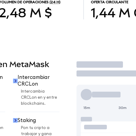
VOLUMEN DE OPERACIONES
(24 H)
OFERTA CIRCULANTE
2,48 M $
1,44 M
 en MetaMask
Operar
n
Intercambiar
CRCLon
Intercambia
CRCLon en y entre
blockchains.
15m
30m
Staking
en
Pon tu cripto a
trabajar y gana