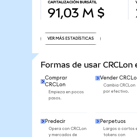
CAPITALIZACIÓN BURSÁTIL
91,03 M $
VER MÁS ESTADÍSTICAS
VER MÁS ESTADÍSTICAS
Formas de usar CRCLon
Comprar
Vender CRCLo
CRCLon
Cambia CRCLon
por efectivo.
Empieza en pocos
pasos.
Predecir
Perpetuos
Opera con CRCLon
Largos o cortos 
y mercados de
tokens con