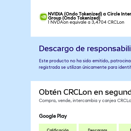
NVIDIA (Ondo Tokenized) a Circle Inte
Group (Ondo Tokenized)
1 NVDAon equivale a 3,4704 CRCLon
Descargo de responsabil
Este producto no ha sido emitido, patrocinad
registrada se utilizan únicamente para identi
Obtén CRCLon en segun
Compra, vende, intercambia y canjea CRCLon
Google Play
Calificación
Descargas