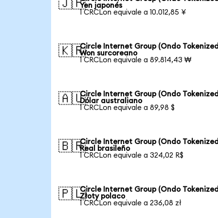
🇯🇵
Yen japonés
1 CRCLon equivale a 10.012,85 ¥
Circle Internet Group (Ondo Tokenized
🇰🇷
Won surcoreano
1 CRCLon equivale a 89.814,43 ₩
Circle Internet Group (Ondo Tokenized
🇦🇺
Dólar australiano
1 CRCLon equivale a 89,98 $
Circle Internet Group (Ondo Tokenized
🇧🇷
Real brasileño
1 CRCLon equivale a 324,02 R$
Circle Internet Group (Ondo Tokenized
🇵🇱
Złoty polaco
1 CRCLon equivale a 236,08 zł