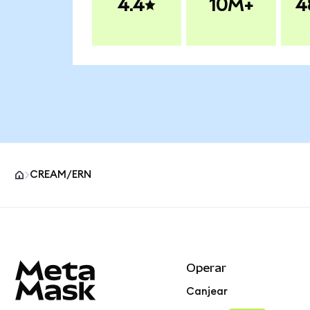
4.4
10M+
4
CREAM/ERN
Pie de página del sitio MetaMask
Operar
Canjear