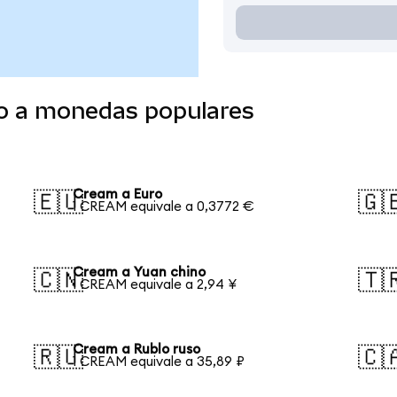
o a monedas populares
Cream a Euro
🇪🇺
🇬
1 CREAM equivale a 0,3772 €
Cream a Yuan chino
🇨🇳
🇹
1 CREAM equivale a 2,94 ¥
Cream a Rublo ruso
🇷🇺
🇨
1 CREAM equivale a 35,89 ₽