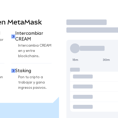
en MetaMask
Operar
M
Intercambiar
CREAM
or
Intercambia CREAM
en y entre
blockchains.
15m
30m
Staking
en
Pon tu cripto a
trabajar y gana
ingresos pasivos.