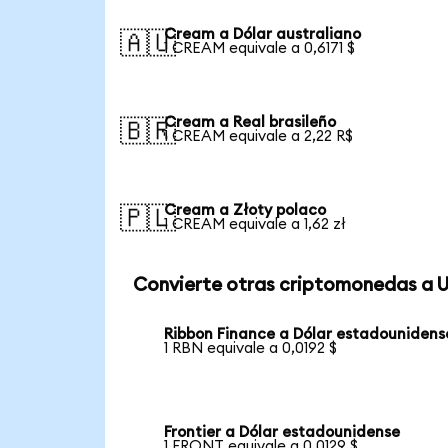
Cream a Dólar australiano
🇦🇺
1 CREAM equivale a 0,6171 $
Cream a Real brasileño
🇧🇷
1 CREAM equivale a 2,22 R$
Cream a Złoty polaco
🇵🇱
1 CREAM equivale a 1,62 zł
Convierte otras criptomonedas a 
Ribbon Finance a Dólar estadounidens
1 RBN equivale a 0,0192 $
Frontier a Dólar estadounidense
1 FRONT equivale a 0,0129 $