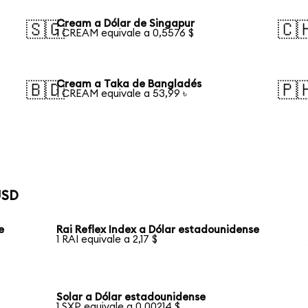
Cream a Dólar de Singapur
🇸🇬
🇨
1 CREAM equivale a 0,5576 $
Cream a Taka de Bangladés
🇧🇩
🇵
1 CREAM equivale a 53,99 ৳
USD
e
Rai Reflex Index a Dólar estadounidense
1 RAI equivale a 2,17 $
Solar a Dólar estadounidense
1 SXP equivale a 0,00214 $