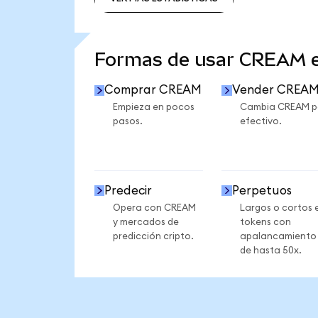
VER MÁS ESTADÍSTICAS
Formas de usar CREAM 
Comprar CREAM
Vender CREA
Empieza en pocos
Cambia CREAM p
pasos.
efectivo.
Predecir
Perpetuos
Opera con CREAM
Largos o cortos 
y mercados de
tokens con
predicción cripto.
apalancamiento
de hasta 50x.