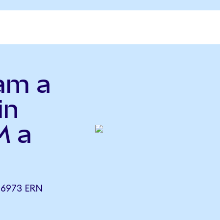
am a
in
M a
,6973 ERN