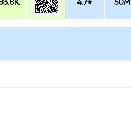
83.8K
4.7
50M