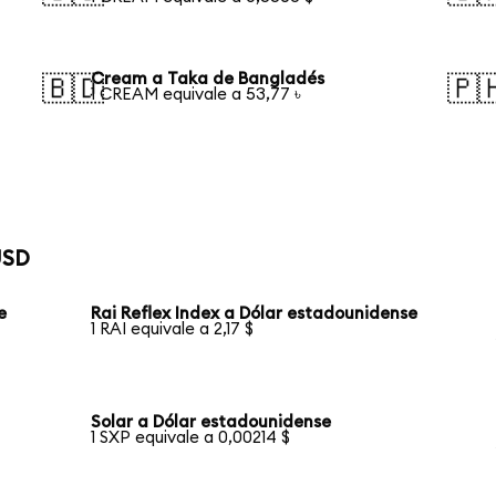
Cream a Taka de Bangladés
🇧🇩
🇵
1 CREAM equivale a 53,77 ৳
USD
e
Rai Reflex Index a Dólar estadounidense
1 RAI equivale a 2,17 $
Solar a Dólar estadounidense
1 SXP equivale a 0,00214 $