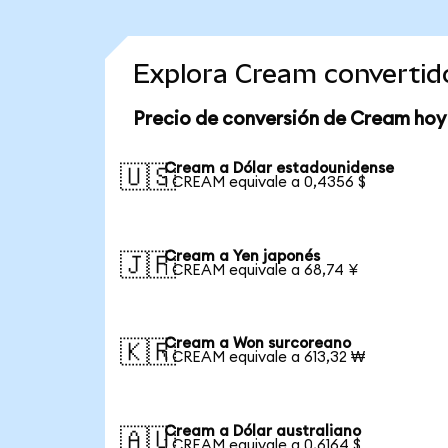
Explora Cream convertid
Precio de conversión de Cream hoy
Cream a Dólar estadounidense
🇺🇸
1 CREAM equivale a 0,4356 $
Cream a Yen japonés
🇯🇵
1 CREAM equivale a 68,74 ¥
Cream a Won surcoreano
🇰🇷
1 CREAM equivale a 613,32 ₩
Cream a Dólar australiano
🇦🇺
1 CREAM equivale a 0,6164 $