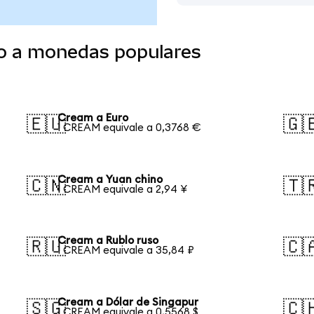
o a monedas populares
Cream a Euro
🇪🇺
🇬
1 CREAM equivale a 0,3768 €
Cream a Yuan chino
🇨🇳
🇹
1 CREAM equivale a 2,94 ¥
Cream a Rublo ruso
🇷🇺
🇨
1 CREAM equivale a 35,84 ₽
Cream a Dólar de Singapur
🇸🇬
🇨
1 CREAM equivale a 0,5568 $