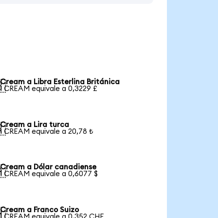
Cream a Libra Esterlina Británica

1 CREAM equivale a 0,3229 £
Cream a Lira turca

1 CREAM equivale a 20,78 ₺
Cream a Dólar canadiense

1 CREAM equivale a 0,6077 $
Cream a Franco Suizo

1 CREAM equivale a 0,352 CHF