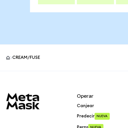
CREAM/FUSE
Pie de página del sitio MetaMask
Operar
Canjear
Predecir
NUEVA
Perps
NUEVA