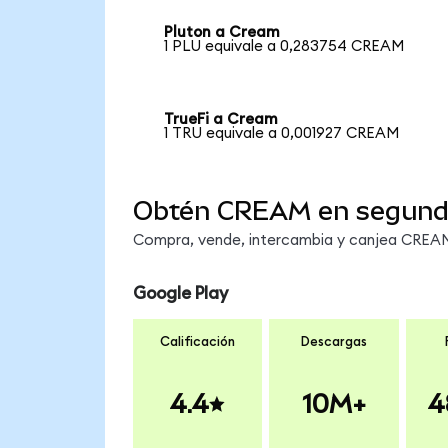
Pluton a Cream
1 PLU equivale a 0,283754 CREAM
TrueFi a Cream
1 TRU equivale a 0,001927 CREAM
Obtén CREAM en segun
Compra, vende, intercambia y canjea CREAM 
Google Play
Calificación
Descargas
4.4
10M+
4