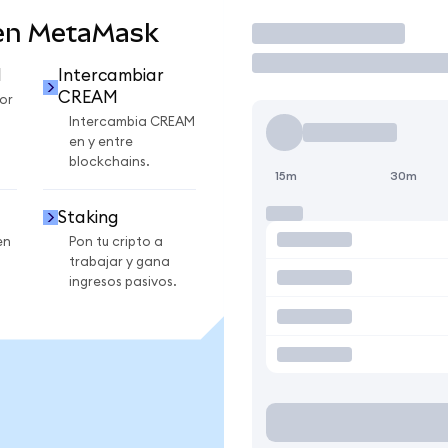
en MetaMask
Operar
M
Intercambiar
CREAM
or
Intercambia CREAM
en y entre
blockchains.
15m
30m
Staking
en
Pon tu cripto a
trabajar y gana
ingresos pasivos.