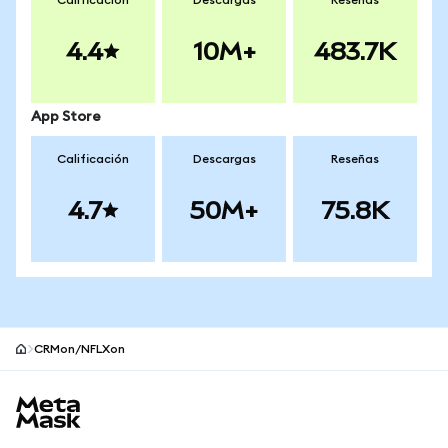
Calificación
Descargas
Reseñas
4.4
10M+
483.7K
App Store
Calificación
Descargas
Reseñas
4.7
50M+
75.8K
CRMon/NFLXon
Pie de página del sitio MetaMask