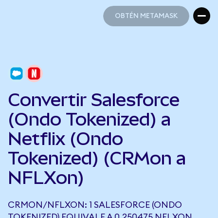
OBTÉN METAMASK
OBTÉN METAMASK
Convertir Salesforce
(Ondo Tokenized) a
Netflix (Ondo
Tokenized) (CRMon a
NFLXon)
CRMON/NFLXON: 1 SALESFORCE (ONDO
TOKENIZED) EQUIVALE A 0,250475 NFLXON