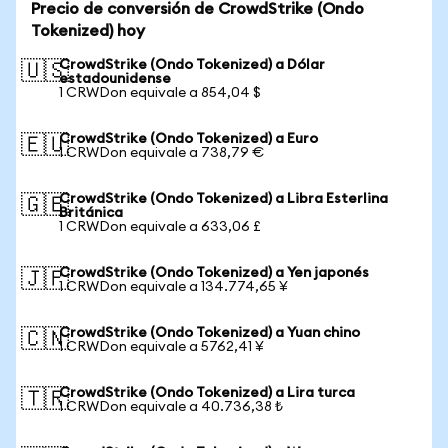
Precio de conversión de CrowdStrike (Ondo
Tokenized) hoy
CrowdStrike (Ondo Tokenized) a Dólar
🇺🇸
estadounidense
1 CRWDon equivale a 854,04 $
CrowdStrike (Ondo Tokenized) a Euro
🇪🇺
1 CRWDon equivale a 738,79 €
CrowdStrike (Ondo Tokenized) a Libra Esterlina
🇬🇧
Británica
1 CRWDon equivale a 633,06 £
CrowdStrike (Ondo Tokenized) a Yen japonés
🇯🇵
1 CRWDon equivale a 134.774,65 ¥
CrowdStrike (Ondo Tokenized) a Yuan chino
🇨🇳
1 CRWDon equivale a 5762,41 ¥
CrowdStrike (Ondo Tokenized) a Lira turca
🇹🇷
1 CRWDon equivale a 40.736,38 ₺