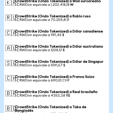
CrowdStrike (Ondo Tokenized) a Won surcoreano
🇰🇷
1 CRWDon equivale a 1.202.418,18 ₩
CrowdStrike (Ondo Tokenized) a Rublo ruso
🇷🇺
1 CRWDon equivale a 70.259,81 ₽
CrowdStrike (Ondo Tokenized) a Dólar canadiense
🇨🇦
1 CRWDon equivale a 1191,45 $
CrowdStrike (Ondo Tokenized) a Dólar australiano
🇦🇺
1 CRWDon equivale a 1208,51 $
CrowdStrike (Ondo Tokenized) a Dólar de Singapur
🇸🇬
1 CRWDon equivale a 1091,57 $
CrowdStrike (Ondo Tokenized) a Franco Suizo
🇨🇭
1 CRWDon equivale a 690,10 CHF
CrowdStrike (Ondo Tokenized) a Real brasileño
🇧🇷
1 CRWDon equivale a 4353,38 R$
CrowdStrike (Ondo Tokenized) a Taka de
🇧🇩
Bangladés