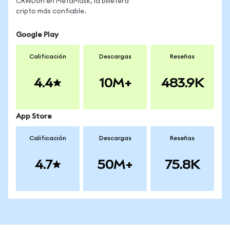
CRWDon en MetaMask, la billetera
cripto más confiable.
Google Play
Calificación
Descargas
Reseñas
4.4
10M+
483.9K
App Store
Calificación
Descargas
Reseñas
4.7
50M+
75.8K