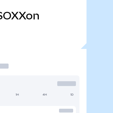
SOXXon
1H
4H
1D