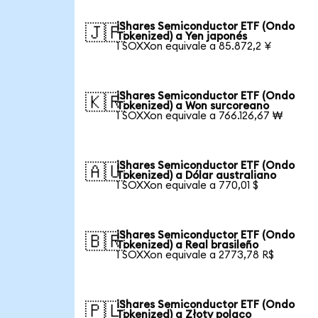
iShares Semiconductor ETF (Ondo
🇯🇵
Tokenized) a Yen japonés
1 SOXXon equivale a 85.872,2 ¥
iShares Semiconductor ETF (Ondo
🇰🇷
Tokenized) a Won surcoreano
1 SOXXon equivale a 766.126,67 ₩
iShares Semiconductor ETF (Ondo
🇦🇺
Tokenized) a Dólar australiano
1 SOXXon equivale a 770,01 $
iShares Semiconductor ETF (Ondo
🇧🇷
Tokenized) a Real brasileño
1 SOXXon equivale a 2773,78 R$
iShares Semiconductor ETF (Ondo
🇵🇱
Tokenized) a Złoty polaco