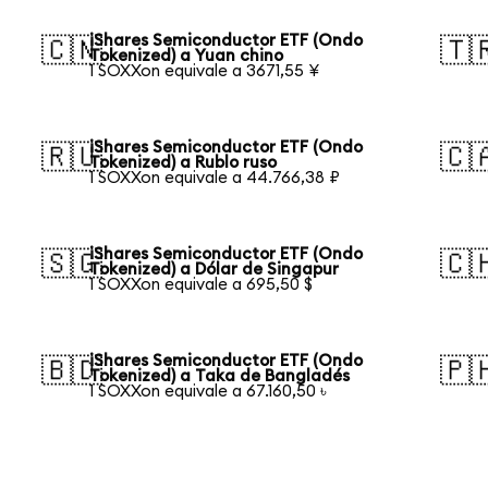
iShares Semiconductor ETF (Ondo
🇨🇳
🇹
Tokenized) a Yuan chino
1 SOXXon equivale a 3671,55 ¥
iShares Semiconductor ETF (Ondo
🇷🇺
🇨
Tokenized) a Rublo ruso
1 SOXXon equivale a 44.766,38 ₽
iShares Semiconductor ETF (Ondo
🇸🇬
🇨
Tokenized) a Dólar de Singapur
1 SOXXon equivale a 695,50 $
iShares Semiconductor ETF (Ondo
🇧🇩
🇵
Tokenized) a Taka de Bangladés
1 SOXXon equivale a 67.160,50 ৳