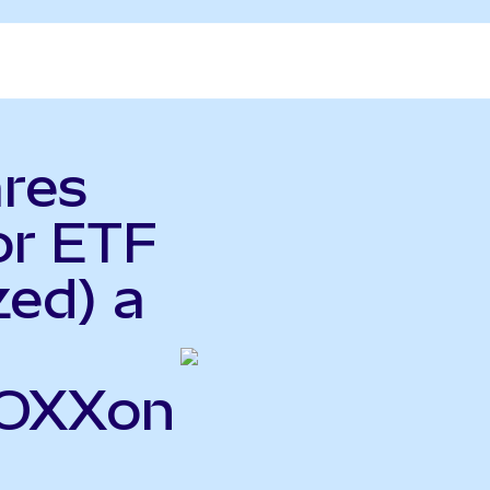
ares
or ETF
zed) a
SOXXon