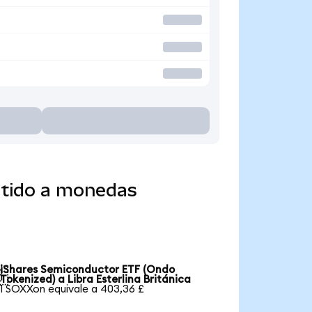
rtido a monedas
iShares Semiconductor ETF (Ondo

Tokenized) a Libra Esterlina Británica
1 SOXXon equivale a 403,36 £