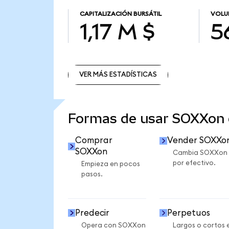
CAPITALIZACIÓN BURSÁTIL
VOLU
1,17 M $
5
VER MÁS ESTADÍSTICAS
VER MÁS ESTADÍSTICAS
Formas de usar SOXXon
Comprar
Vender SOXXo
SOXXon
Cambia SOXXon
por efectivo.
Empieza en pocos
pasos.
Predecir
Perpetuos
Opera con SOXXon
Largos o cortos 