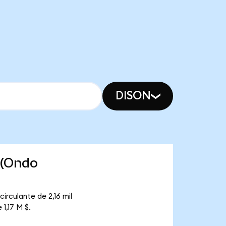
DISON
 (Ondo
rculante de 2,16 mil
1,17 M $.