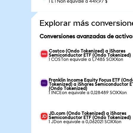
1 ETNon equivale a 449,97 $
Explorar más conversion
Conversiones avanzadas de activo
Costco (Ondo Tokenized) a iShares
Semiconductor ETF (Ondo Tokenized)
1 COSTon equivale a 1,7485 SOXXon
Franklin Income Equity Focus ETF (Ond
Tokenized) a iShares Semiconductor E
(Ondo Tokenized)
1 INCEon equivale a 0,128489 SOXXon
JD.com (Ondo Tokenized) a iShares
Semiconductor ETF (Ondo Tokenized)
1 JDon equivale a 0,062021 SOXXon