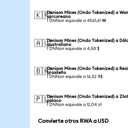
Denison Mines (Ondo Tokenized) a Wo
🇰🇷
surcoreano
1 DNNon equivale a 4561,61 ₩
Denison Mines (Ondo Tokenized) a Dól
🇦🇺
australiano
1 DNNon equivale a 4,58 $
Denison Mines (Ondo Tokenized) a Rea
🇧🇷
brasileño
1 DNNon equivale a 16,52 R$
Denison Mines (Ondo Tokenized) a Zło
🇵🇱
polaco
1 DNNon equivale a 12,04 zł
Convierte otros RWA a USD