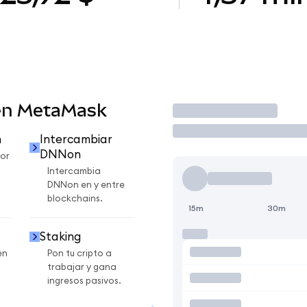
en MetaMask
Operar
n
Intercambiar
DNNon
or
Intercambia
DNNon en y entre
blockchains.
15m
30m
Staking
en
Pon tu cripto a
trabajar y gana
ingresos pasivos.