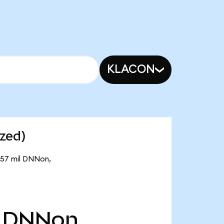
KLACON
zed)
,57 mil DNNon,
DNNon