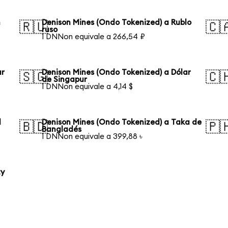
n
Denison Mines (Ondo Tokenized) a Rublo
🇷🇺
🇨
ruso
1 DNNon equivale a 266,54 ₽
ar
Denison Mines (Ondo Tokenized) a Dólar
🇸🇬
🇨
de Singapur
1 DNNon equivale a 4,14 $
l
Denison Mines (Ondo Tokenized) a Taka de
🇧🇩
🇵
Bangladés
1 DNNon equivale a 399,88 ৳
ty