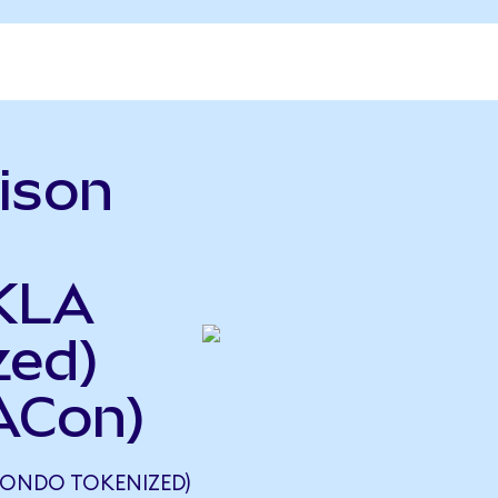
ison
 KLA
zed)
ACon)
(ONDO TOKENIZED)