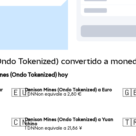
Ondo Tokenized) convertido a mone
nes (Ondo Tokenized) hoy
ar
Denison Mines (Ondo Tokenized) a Euro
🇪🇺
🇬
1 DNNon equivale a 2,80 €
Denison Mines (Ondo Tokenized) a Yuan
🇨🇳
🇹
chino
1 DNNon equivale a 21,86 ¥