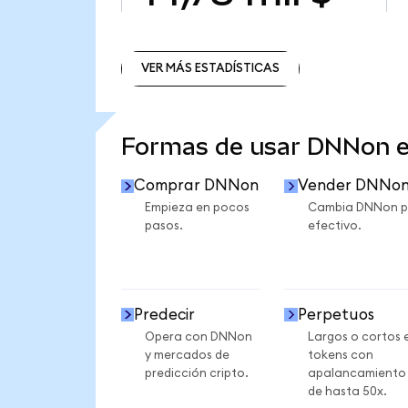
VER MÁS ESTADÍSTICAS
VER MÁS ESTADÍSTICAS
Formas de usar DNNon 
Comprar DNNon
Vender DNNo
Empieza en pocos
Cambia DNNon p
pasos.
efectivo.
Predecir
Perpetuos
Opera con DNNon
Largos o cortos 
y mercados de
tokens con
predicción cripto.
apalancamiento
de hasta 50x.