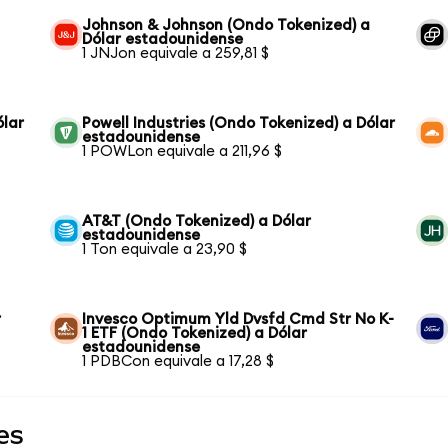
Johnson & Johnson (Ondo Tokenized) a
Dólar estadounidense
1 JNJon equivale a 259,81 $
ólar
Powell Industries (Ondo Tokenized) a Dólar
estadounidense
1 POWLon equivale a 211,96 $
AT&T (Ondo Tokenized) a Dólar
estadounidense
1 Ton equivale a 23,90 $
r
Invesco Optimum Yld Dvsfd Cmd Str No K-
1 ETF (Ondo Tokenized) a Dólar
estadounidense
1 PDBCon equivale a 17,28 $
es