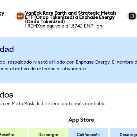
gy
VanEck Rare Earth and Strategic Metals
ETF (Ondo Tokenized) a Enphase Energy
(Ondo Tokenized)
1 REMXon equivale a 1,8742 ENPHon
idad
do, respaldado ni está afiliado con Enphase Energy. El nombre 
ficar el activo de referencia subyacente.
dos
 en MetaMask, la billetera cripto más confiable.
App Store
Reseñas
Descargar
Calificación
Descarg