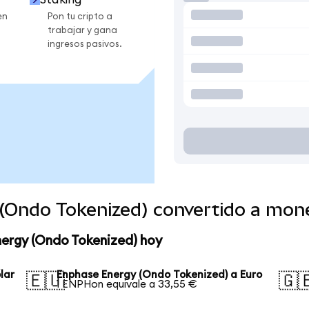
en
Pon tu cripto a
trabajar y gana
ingresos pasivos.
(Ondo Tokenized) convertido a mon
nergy (Ondo Tokenized) hoy
lar
Enphase Energy (Ondo Tokenized) a Euro
🇪🇺
🇬
1 ENPHon equivale a 33,55 €