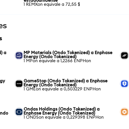
estadounidense
1 REMXon equivale a 72,55 $
es
s
) a
MP Materials (Ondo Tokenized) a Enphase
Energy (Ondo Tokenized)
1 MPon equivale a 1,2266 ENPHon
rgy
GameStop (Ondo Tokenized) a Enphase
Energy (Ondo Tokenized)
1 GMEon equivale a 0,503229 ENPHon
Ondas Holdings (Ondo Tokenized) a
Ondo
Enphase Energy (Ondo Tokenized)
1 ONDSon equivale a 0,229398 ENPHon