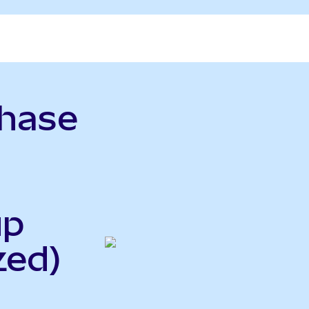
phase
up
zed)