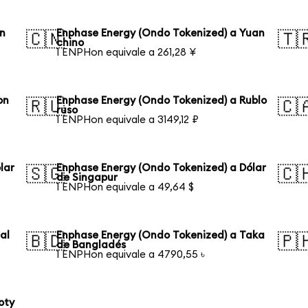
en
Enphase Energy (Ondo Tokenized) a Yuan
🇨🇳
🇹
chino
1 ENPHon equivale a 261,28 ¥
on
Enphase Energy (Ondo Tokenized) a Rublo
🇷🇺
🇨
ruso
1 ENPHon equivale a 3149,12 ₽
lar
Enphase Energy (Ondo Tokenized) a Dólar
🇸🇬
🇨
de Singapur
1 ENPHon equivale a 49,64 $
al
Enphase Energy (Ondo Tokenized) a Taka
🇧🇩
🇵
de Bangladés
1 ENPHon equivale a 4790,55 ৳
oty