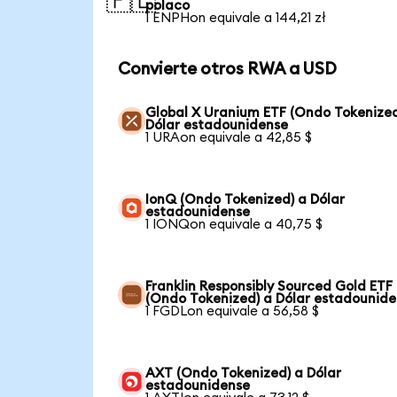
🇵🇱
polaco
1 ENPHon equivale a 144,21 zł
Convierte otros RWA a USD
Global X Uranium ETF (Ondo Tokenized
Dólar estadounidense
1 URAon equivale a 42,85 $
IonQ (Ondo Tokenized) a Dólar
estadounidense
1 IONQon equivale a 40,75 $
Franklin Responsibly Sourced Gold ETF
(Ondo Tokenized) a Dólar estadounid
1 FGDLon equivale a 56,58 $
AXT (Ondo Tokenized) a Dólar
estadounidense