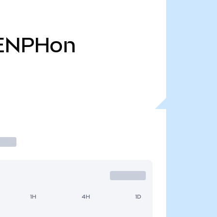
ENPHon
1H
4H
1D