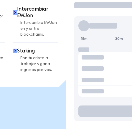
Intercambiar
EWJon
or
Intercambia EWJon
en y entre
blockchains.
15m
30m
Staking
en
Pon tu cripto a
trabajar y gana
ingresos pasivos.