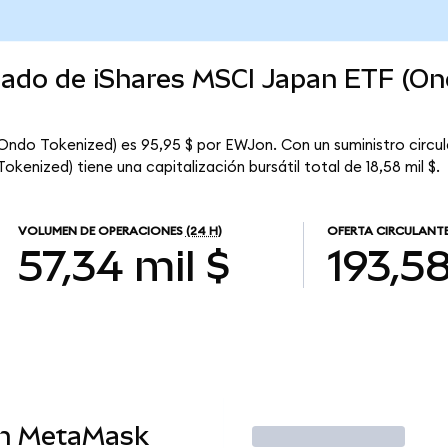
rcado de iShares MSCI Japan ETF (O
(Ondo Tokenized) es 95,95 $ por EWJon. Con un suministro circu
kenized) tiene una capitalización bursátil total de 18,58 mil $.
VOLUMEN DE OPERACIONES
(24 H)
OFERTA CIRCULANT
57,34 mil $
193,5
en MetaMask
Operar