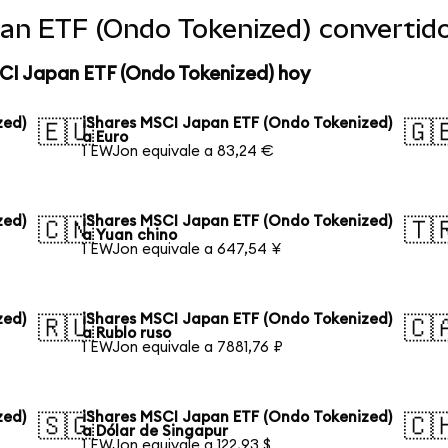
pan ETF (Ondo Tokenized) converti
SCI Japan ETF (Ondo Tokenized) hoy
zed)
iShares MSCI Japan ETF (Ondo Tokenized)
🇪🇺
🇬
a Euro
1 EWJon equivale a 83,24 €
zed)
iShares MSCI Japan ETF (Ondo Tokenized)
🇨🇳
🇹
a Yuan chino
1 EWJon equivale a 647,54 ¥
zed)
iShares MSCI Japan ETF (Ondo Tokenized)
🇷🇺
🇨
a Rublo ruso
1 EWJon equivale a 7881,76 ₽
zed)
iShares MSCI Japan ETF (Ondo Tokenized)
🇸🇬
🇨
a Dólar de Singapur
1 EWJon equivale a 122,93 $