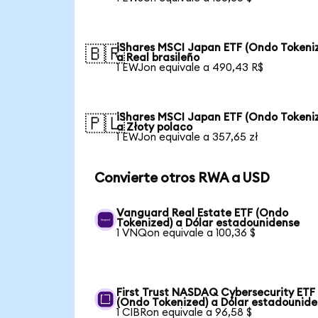
iShares MSCI Japan ETF (Ondo Tokeni
🇧🇷
a Real brasileño
1 EWJon equivale a 490,43 R$
iShares MSCI Japan ETF (Ondo Tokeni
🇵🇱
a Złoty polaco
1 EWJon equivale a 357,65 zł
Convierte otros RWA a USD
Vanguard Real Estate ETF (Ondo
Tokenized) a Dólar estadounidense
1 VNQon equivale a 100,36 $
First Trust NASDAQ Cybersecurity ETF
(Ondo Tokenized) a Dólar estadounid
1 CIBRon equivale a 96,58 $