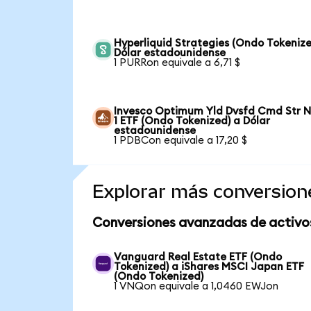
Hyperliquid Strategies (Ondo Tokenize
Dólar estadounidense
1 PURRon equivale a 6,71 $
Invesco Optimum Yld Dvsfd Cmd Str N
1 ETF (Ondo Tokenized) a Dólar
estadounidense
1 PDBCon equivale a 17,20 $
Explorar más conversion
Conversiones avanzadas de activo
Vanguard Real Estate ETF (Ondo
Tokenized) a iShares MSCI Japan ETF
(Ondo Tokenized)
1 VNQon equivale a 1,0460 EWJon