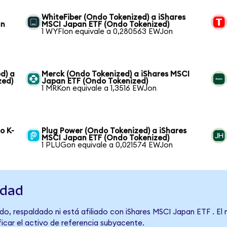
WhiteFiber (Ondo Tokenized) a iShares
an
MSCI Japan ETF (Ondo Tokenized)
1 WYFIon equivale a 0,280563 EWJon
d) a
Merck (Ondo Tokenized) a iShares MSCI
zed)
Japan ETF (Ondo Tokenized)
1 MRKon equivale a 1,3516 EWJon
o K-
Plug Power (Ondo Tokenized) a iShares
MSCI Japan ETF (Ondo Tokenized)
1 PLUGon equivale a 0,021574 EWJon
idad
do, respaldado ni está afiliado con iShares MSCI Japan ETF . El
ficar el activo de referencia subyacente.