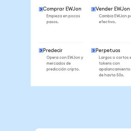
Comprar EWJon
Vender EWJon
Empieza en pocos
Cambia EWJon p
pasos.
efectivo.
Predecir
Perpetuos
Opera con EWJon y
Largos o cortos 
mercados de
tokens con
predicción cripto.
apalancamiento
de hasta 50x.