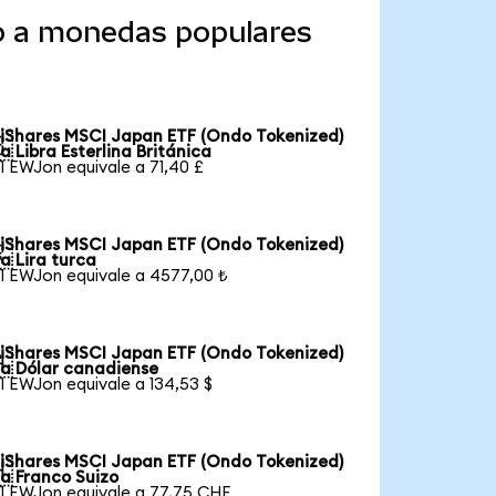
do a monedas populares
iShares MSCI Japan ETF (Ondo Tokenized)

a Libra Esterlina Británica
1 EWJon equivale a 71,40 £
iShares MSCI Japan ETF (Ondo Tokenized)

a Lira turca
1 EWJon equivale a 4577,00 ₺
iShares MSCI Japan ETF (Ondo Tokenized)

a Dólar canadiense
1 EWJon equivale a 134,53 $
iShares MSCI Japan ETF (Ondo Tokenized)

a Franco Suizo
1 EWJon equivale a 77,75 CHF