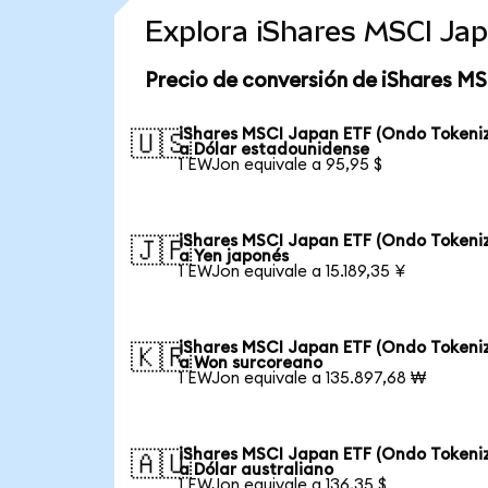
Explora iShares MSCI Ja
Precio de conversión de iShares M
iShares MSCI Japan ETF (Ondo Tokeni
🇺🇸
a Dólar estadounidense
1 EWJon equivale a 95,95 $
iShares MSCI Japan ETF (Ondo Tokeni
🇯🇵
a Yen japonés
1 EWJon equivale a 15.189,35 ¥
iShares MSCI Japan ETF (Ondo Tokeni
🇰🇷
a Won surcoreano
1 EWJon equivale a 135.897,68 ₩
iShares MSCI Japan ETF (Ondo Tokeni
🇦🇺
a Dólar australiano
1 EWJon equivale a 136,35 $