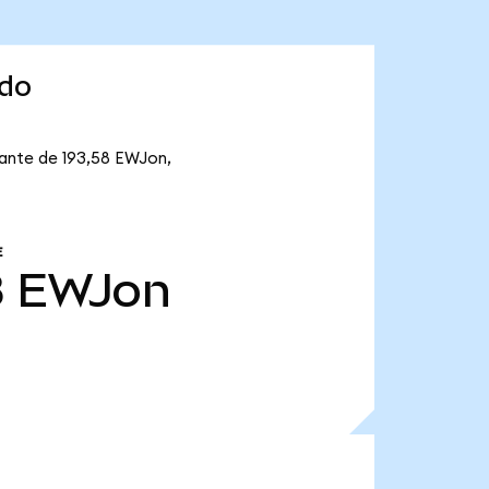
ndo
lante de 193,58 EWJon,
E
8
EWJon