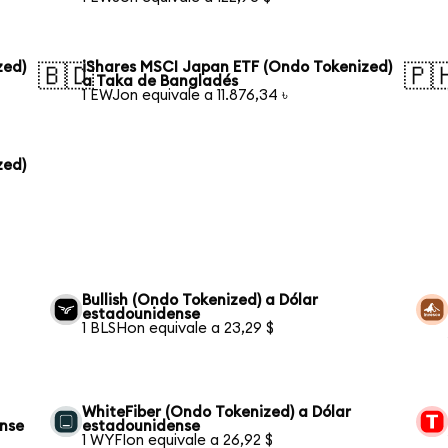
zed)
iShares MSCI Japan ETF (Ondo Tokenized)
🇧🇩
🇵
a Taka de Bangladés
1 EWJon equivale a 11.876,34 ৳
zed)
Bullish (Ondo Tokenized) a Dólar
estadounidense
1 BLSHon equivale a 23,29 $
WhiteFiber (Ondo Tokenized) a Dólar
ense
estadounidense
1 WYFIon equivale a 26,92 $