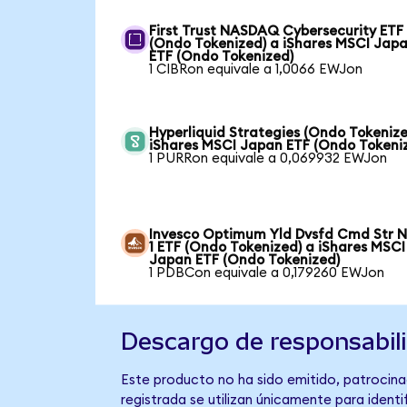
First Trust NASDAQ Cybersecurity ETF
(Ondo Tokenized) a iShares MSCI Jap
ETF (Ondo Tokenized)
1 CIBRon equivale a 1,0066 EWJon
Hyperliquid Strategies (Ondo Tokenize
iShares MSCI Japan ETF (Ondo Tokeni
1 PURRon equivale a 0,069932 EWJon
Invesco Optimum Yld Dvsfd Cmd Str N
1 ETF (Ondo Tokenized) a iShares MSCI
Japan ETF (Ondo Tokenized)
1 PDBCon equivale a 0,179260 EWJon
Descargo de responsabil
Este producto no ha sido emitido, patrocina
registrada se utilizan únicamente para identi