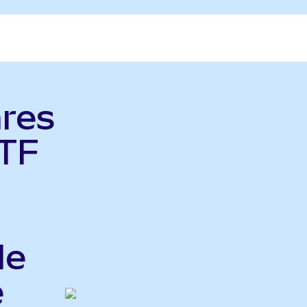
ares
TF
le
e