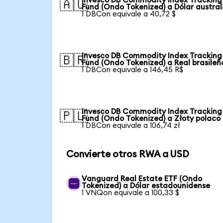
Invesco DB Commodity Index Tracking
🇦🇺
Fund (Ondo Tokenized) a Dólar austral
1 DBCon equivale a 40,72 $
Invesco DB Commodity Index Tracking
🇧🇷
Fund (Ondo Tokenized) a Real brasileñ
1 DBCon equivale a 146,45 R$
Invesco DB Commodity Index Tracking
🇵🇱
Fund (Ondo Tokenized) a Złoty polaco
1 DBCon equivale a 106,74 zł
Convierte otros RWA a USD
Vanguard Real Estate ETF (Ondo
Tokenized) a Dólar estadounidense
1 VNQon equivale a 100,33 $