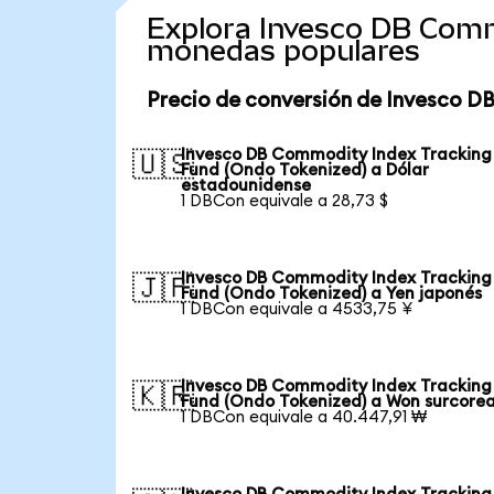
Explora Invesco DB Comm
monedas populares
Precio de conversión de Invesco D
Invesco DB Commodity Index Tracking
🇺🇸
Fund (Ondo Tokenized) a Dólar
estadounidense
1 DBCon equivale a 28,73 $
Invesco DB Commodity Index Tracking
🇯🇵
Fund (Ondo Tokenized) a Yen japonés
1 DBCon equivale a 4533,75 ¥
Invesco DB Commodity Index Tracking
🇰🇷
Fund (Ondo Tokenized) a Won surcore
1 DBCon equivale a 40.447,91 ₩