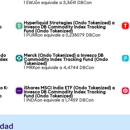
1 EWJon equivale a 3,3641 DBCon
Hyperliquid Strategies (Ondo Tokenized) a
o
Invesco DB Commodity Index Tracking
Fund (Ondo Tokenized)
1 PURRon equivale a 0,238079 DBCon
ndo
Merck (Ondo Tokenized) a Invesco DB
ndex
Commodity Index Tracking Fund (Ondo
Tokenized)
1 MRKon equivale a 4,4744 DBCon
o K-
iShares MSCI India ETF (Ondo Tokenized) a
Invesco DB Commodity Index Tracking
o
Fund (Ondo Tokenized)
1 INDAon equivale a 1,7459 DBCon
idad