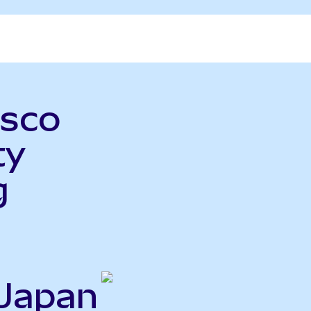
esco
ty
g
 Japan