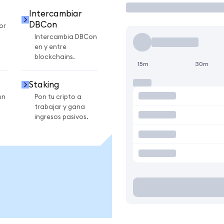
Intercambiar
DBCon
or
Intercambia DBCon
en y entre
blockchains.
15m
30m
Staking
en
Pon tu cripto a
trabajar y gana
ingresos pasivos.