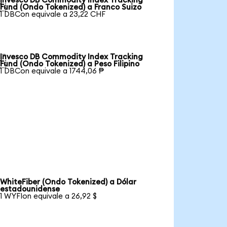
Invesco DB Commodity Index Tracking

Fund (Ondo Tokenized) a Franco Suizo
1 DBCon equivale a 23,22 CHF
Invesco DB Commodity Index Tracking

Fund (Ondo Tokenized) a Peso Filipino
1 DBCon equivale a 1744,06 ₱
WhiteFiber (Ondo Tokenized) a Dólar
estadounidense
1 WYFIon equivale a 26,92 $