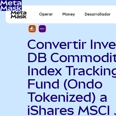
Operar
Money
Desarrollador
Convertir Inv
DB Commodi
Index Trackin
Fund (Ondo
Tokenized) a
iShares MSCI