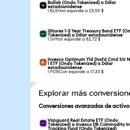
Bullish (Ondo Tokenized) a Dólar
estadounidense
1 BLSHon equivale a 23,59 $
iShares 1-3 Year Treasury Bond ETF (O
Tokenized) a Dólar estadounidense
1 SHYon equivale a 82,72 $
Invesco Optimum Yld Dvsfd Cmd Str N
1 ETF (Ondo Tokenized) a Dólar
estadounidense
1 PDBCon equivale a 17,33 $
Explorar más conversion
Conversiones avanzadas de activo
Vanguard Real Estate ETF (Ondo
Tokenized) a Invesco DB Commodity I
Tracking Fund (Ondo Tokenized)