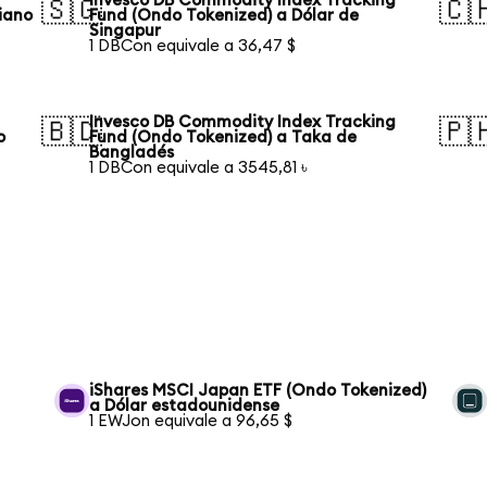
Invesco DB Commodity Index Tracking
🇸🇬
🇨
iano
Fund (Ondo Tokenized) a Dólar de
Singapur
1 DBCon equivale a 36,47 $
Invesco DB Commodity Index Tracking
🇧🇩
🇵
o
Fund (Ondo Tokenized) a Taka de
Bangladés
1 DBCon equivale a 3545,81 ৳
iShares MSCI Japan ETF (Ondo Tokenized)
a Dólar estadounidense
1 EWJon equivale a 96,65 $