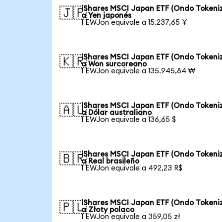
iShares MSCI Japan ETF (Ondo Tokeni
🇯🇵
a Yen japonés
1 EWJon equivale a 15.237,65 ¥
iShares MSCI Japan ETF (Ondo Tokeni
🇰🇷
a Won surcoreano
1 EWJon equivale a 135.945,84 ₩
iShares MSCI Japan ETF (Ondo Tokeni
🇦🇺
a Dólar australiano
1 EWJon equivale a 136,65 $
iShares MSCI Japan ETF (Ondo Tokeni
🇧🇷
a Real brasileño
1 EWJon equivale a 492,23 R$
iShares MSCI Japan ETF (Ondo Tokeni
🇵🇱
a Złoty polaco
1 EWJon equivale a 359,05 zł