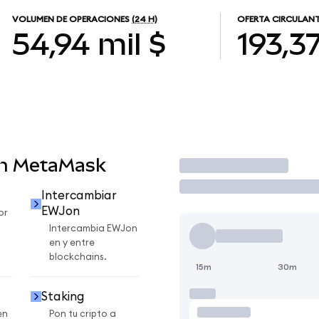
VOLUMEN DE OPERACIONES
(24 H)
OFERTA CIRCULAN
54,94 mil $
193,3
en MetaMask
Operar
Intercambiar
EWJon
or
Intercambia EWJon
en y entre
blockchains.
15m
30m
Staking
en
Pon tu cripto a