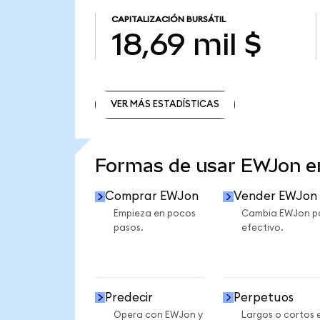
CAPITALIZACIÓN BURSÁTIL
18,69 mil $
VER MÁS ESTADÍSTICAS
VER MÁS ESTADÍSTICAS
Formas de usar EWJon 
Comprar EWJon
Vender EWJon
Empieza en pocos
Cambia EWJon p
pasos.
efectivo.
Predecir
Perpetuos
Opera con EWJon y
Largos o cortos 