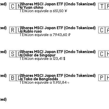
zed)
iShares MSCI Japan ETF (Ondo Tokenized)
🇨🇳
🇹
a Yuan chino
1 EWJon equivale a 651,50 ¥
zed)
iShares MSCI Japan ETF (Ondo Tokenized)
🇷🇺
🇨
a Rublo ruso
1 EWJon equivale a 7943,60 ₽
zed)
iShares MSCI Japan ETF (Ondo Tokenized)
🇸🇬
🇨
a Dólar de Singapur
1 EWJon equivale a 123,41 $
zed)
iShares MSCI Japan ETF (Ondo Tokenized)
🇧🇩
🇵
a Taka de Bangladés
1 EWJon equivale a 11.951,84 ৳
zed)