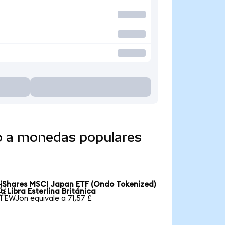
do a monedas populares
iShares MSCI Japan ETF (Ondo Tokenized)

a Libra Esterlina Británica
1 EWJon equivale a 71,57 £