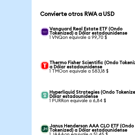
Convierte otros RWA a USD
Vanguard Real Estate ETF (Ondo
Tokenized) a Dólar estadounidense
1 VNQon equivale a 99,70 $
Thermo Fisher Scientific (Ondo Tokeni
a Dólar estadounidense
1 TMOon equivale a 583,18 $
Hyperliquid Strategies (Ondo Tokenize
Dólar estadounidense
1 PURRon equivale a 6,84 $
Janus Henderson AAA CLO ETF (Ondo
Tokenized) a Dólar estadounidense
1 JAAAon equivale a 51,45 $