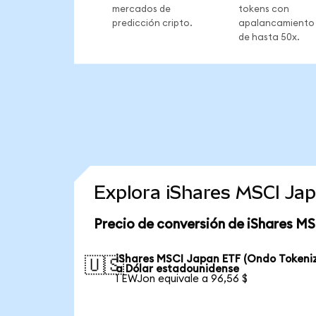
mercados de
tokens con
predicción cripto.
apalancamiento
de hasta 50x.
Explora iShares MSCI Ja
Precio de conversión de iShares M
iShares MSCI Japan ETF (Ondo Tokeni
🇺🇸
a Dólar estadounidense
1 EWJon equivale a 96,56 $