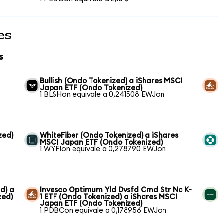
es
s
Bullish (Ondo Tokenized) a iShares MSCI
Japan ETF (Ondo Tokenized)
1 BLSHon equivale a 0,241508 EWJon
zed)
WhiteFiber (Ondo Tokenized) a iShares
MSCI Japan ETF (Ondo Tokenized)
1 WYFIon equivale a 0,278790 EWJon
d) a
Invesco Optimum Yld Dvsfd Cmd Str No K-
zed)
1 ETF (Ondo Tokenized) a iShares MSCI
Japan ETF (Ondo Tokenized)
1 PDBCon equivale a 0,178956 EWJon