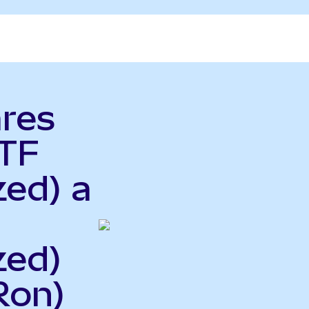
ares
TF
zed) a
zed)
Ron)