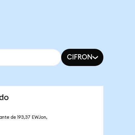
CIFRON
ndo
lante de 193,37 EWJon,