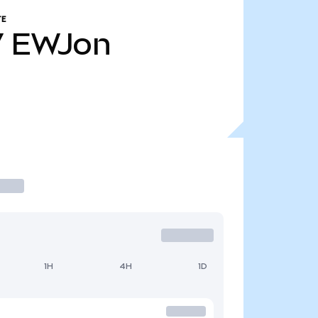
TE
7
EWJon
1H
4H
1D