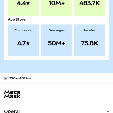
4.4
10M+
483.7K
App Store
Calificación
Descargas
Reseñas
4.7
50M+
75.8K
EWZon/USFRon
Pie de página del sitio MetaMask
Operar