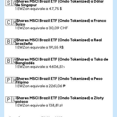
iShares MSCI Brazil ETF (Ondo Tokenized) a Dólar
🇸🇬
de Singapur
1 EWZon equivale a 47,75 $
iShares MSCI Brazil ETF (Ondo Tokenized) a Franco
🇨🇭
Suizo
1 EWZon equivale a 30,09 CHF
iShares MSCI Brazil ETF (Ondo Tokenized) a Real
🇧🇷
brasileño
1 EWZon equivale a 191,55 R$
iShares MSCI Brazil ETF (Ondo Tokenized) a Taka de
🇧🇩
Bangladés
1 EWZon equivale a 4606,51 ৳
iShares MSCI Brazil ETF (Ondo Tokenized) a Peso
🇵🇭
Filipino
1 EWZon equivale a 2261,06 ₱
iShares MSCI Brazil ETF (Ondo Tokenized) a Złoty
🇵🇱
polaco
1 EWZon equivale a 138,81 zł