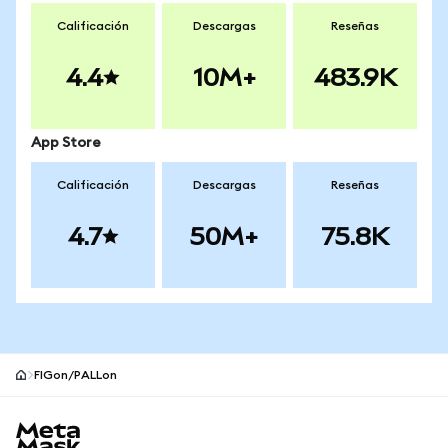
Calificación
Descargas
Reseñas
4.4
10M+
483.9K
App Store
Calificación
Descargas
Reseñas
4.7
50M+
75.8K
FIGon/PALLon
Pie de página del sitio MetaMask