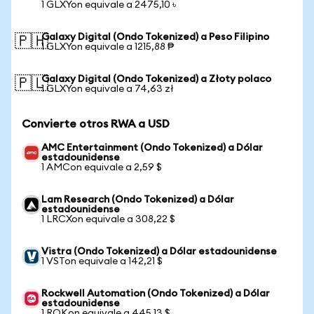
1 GLXYon equivale a 2475,10 ৳
Galaxy Digital (Ondo Tokenized) a Peso Filipino
🇵🇭
1 GLXYon equivale a 1215,88 ₱
Galaxy Digital (Ondo Tokenized) a Złoty polaco
🇵🇱
1 GLXYon equivale a 74,63 zł
Convierte otros RWA a USD
AMC Entertainment (Ondo Tokenized) a Dólar
estadounidense
1 AMCon equivale a 2,59 $
Lam Research (Ondo Tokenized) a Dólar
estadounidense
1 LRCXon equivale a 308,22 $
Vistra (Ondo Tokenized) a Dólar estadounidense
1 VSTon equivale a 142,21 $
Rockwell Automation (Ondo Tokenized) a Dólar
estadounidense
1 ROKon equivale a 445,13 $