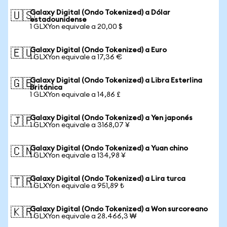
Galaxy Digital (Ondo Tokenized) a Dólar
🇺🇸
estadounidense
1 GLXYon equivale a 20,00 $
Galaxy Digital (Ondo Tokenized) a Euro
🇪🇺
1 GLXYon equivale a 17,36 €
Galaxy Digital (Ondo Tokenized) a Libra Esterlina
🇬🇧
Británica
1 GLXYon equivale a 14,86 £
Galaxy Digital (Ondo Tokenized) a Yen japonés
🇯🇵
1 GLXYon equivale a 3168,07 ¥
Galaxy Digital (Ondo Tokenized) a Yuan chino
🇨🇳
1 GLXYon equivale a 134,98 ¥
Galaxy Digital (Ondo Tokenized) a Lira turca
🇹🇷
1 GLXYon equivale a 951,89 ₺
Galaxy Digital (Ondo Tokenized) a Won surcoreano
🇰🇷
1 GLXYon equivale a 28.466,3 ₩