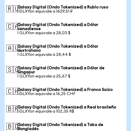
Galaxy Digital (Ondo Tokenized) a Rublo ruso
🇷🇺
1 GLXYon equivale a 1629,51 ₽
Galaxy Digital (Ondo Tokenized) a Dólar
🇨🇦
canadiense
1 GLXYon equivale a 28,03 $
Galaxy Digital (Ondo Tokenized) a Dólar
🇦🇺
australiano
1 GLXYon equivale a 28,44 $
Galaxy Digital (Ondo Tokenized) a Dólar de
🇸🇬
Singapur
1 GLXYon equivale a 25,67 $
Galaxy Digital (Ondo Tokenized) a Franco Suizo
🇨🇭
1 GLXYon equivale a 16,25 CHF
Galaxy Digital (Ondo Tokenized) a Real brasileño
🇧🇷
1 GLXYon equivale a 102,35 R$
Galaxy Digital (Ondo Tokenized) a Taka de
🇧🇩
Bangladés