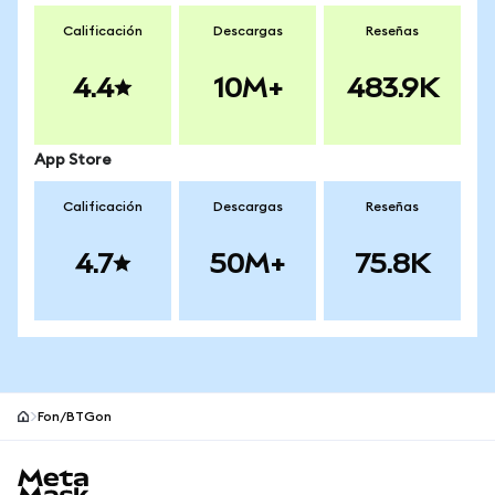
Calificación
Descargas
Reseñas
4.4
10M+
483.9K
App Store
Calificación
Descargas
Reseñas
4.7
50M+
75.8K
Fon/BTGon
Pie de página del sitio MetaMask