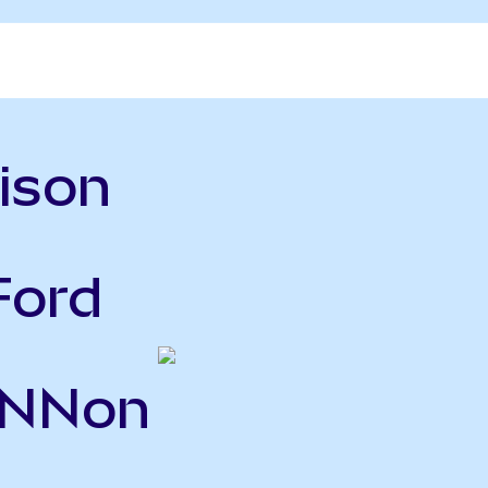
ison
Ford
DNNon