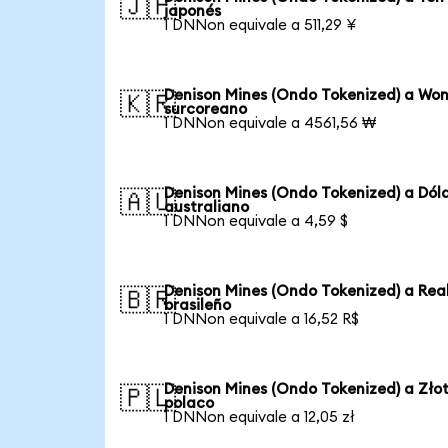
🇯🇵
japonés
1 DNNon equivale a 511,29 ¥
Denison Mines (Ondo Tokenized) a Wo
🇰🇷
surcoreano
1 DNNon equivale a 4561,56 ₩
Denison Mines (Ondo Tokenized) a Dól
🇦🇺
australiano
1 DNNon equivale a 4,59 $
Denison Mines (Ondo Tokenized) a Rea
🇧🇷
brasileño
1 DNNon equivale a 16,52 R$
Denison Mines (Ondo Tokenized) a Zło
🇵🇱
polaco
1 DNNon equivale a 12,05 zł