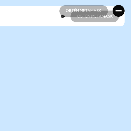
OBTÉN METAMASK
OBTÉN METAMASK
OBTÉN METAMASK
OBTÉN METAMASK