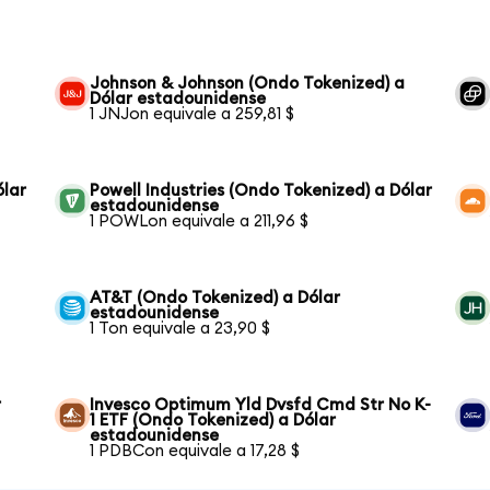
Johnson & Johnson (Ondo Tokenized) a
Dólar estadounidense
1 JNJon equivale a 259,81 $
ólar
Powell Industries (Ondo Tokenized) a Dólar
estadounidense
1 POWLon equivale a 211,96 $
AT&T (Ondo Tokenized) a Dólar
estadounidense
1 Ton equivale a 23,90 $
r
Invesco Optimum Yld Dvsfd Cmd Str No K-
1 ETF (Ondo Tokenized) a Dólar
estadounidense
1 PDBCon equivale a 17,28 $