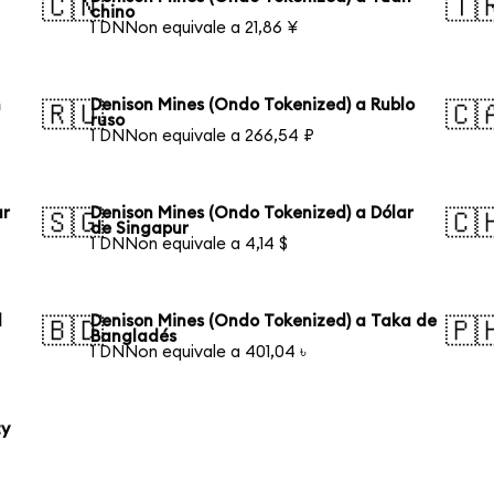
🇨🇳
🇹
chino
1 DNNon equivale a 21,86 ¥
n
Denison Mines (Ondo Tokenized) a Rublo
🇷🇺
🇨
ruso
1 DNNon equivale a 266,54 ₽
ar
Denison Mines (Ondo Tokenized) a Dólar
🇸🇬
🇨
de Singapur
1 DNNon equivale a 4,14 $
l
Denison Mines (Ondo Tokenized) a Taka de
🇧🇩
🇵
Bangladés
1 DNNon equivale a 401,04 ৳
ty