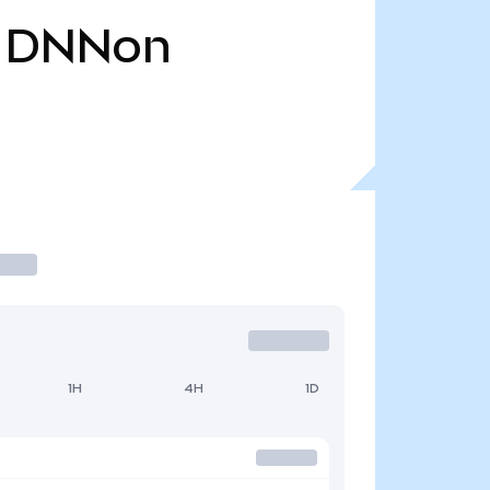
DNNon
1H
4H
1D