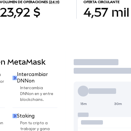
VOLUMEN DE OPERACIONES
(24 H)
OFERTA CIRCULANTE
23,92 $
4,57 mil
en MetaMask
Operar
n
Intercambiar
DNNon
or
Intercambia
DNNon en y entre
blockchains.
15m
30m
Staking
en
Pon tu cripto a
trabajar y gana