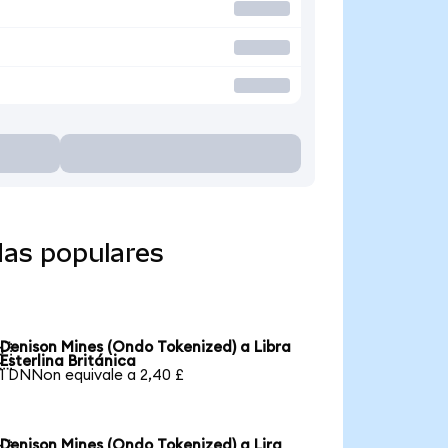
das populares
Denison Mines (Ondo Tokenized) a Libra

Esterlina Británica
1 DNNon equivale a 2,40 £
Denison Mines (Ondo Tokenized) a Lira