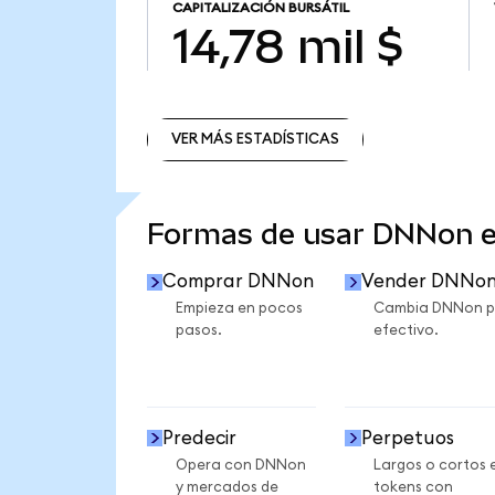
CAPITALIZACIÓN BURSÁTIL
14,78 mil $
VER MÁS ESTADÍSTICAS
VER MÁS ESTADÍSTICAS
Formas de usar DNNon 
Comprar DNNon
Vender DNNo
Empieza en pocos
Cambia DNNon p
pasos.
efectivo.
Predecir
Perpetuos
Opera con DNNon
Largos o cortos 
y mercados de
tokens con