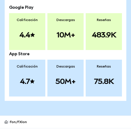
Google Play
Calificación
Descargas
Reseñas
4.4
10M+
483.9K
App Store
Calificación
Descargas
Reseñas
4.7
50M+
75.8K
Fon/FXIon
Pie de página del sitio MetaMask