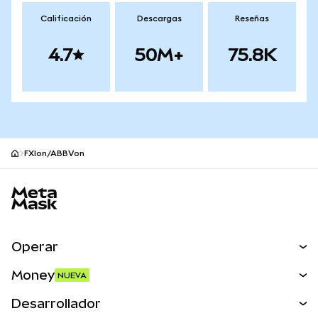
Calificación
Descargas
Reseñas
4.7
50M+
75.8K
FXIon/ABBVon
Pie de página del sitio MetaMask
Operar
Canjear
Money
NUEVA
Predecir
NUEVA
Comprar
Desarrollador
Perps
NUEVA
Tarjeta