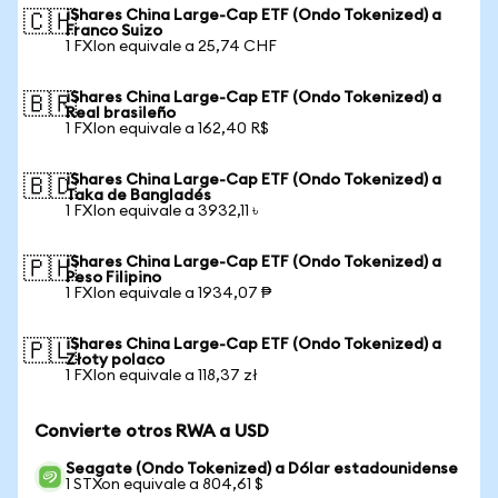
iShares China Large-Cap ETF (Ondo Tokenized) a
🇨🇭
Franco Suizo
1 FXIon equivale a 25,74 CHF
iShares China Large-Cap ETF (Ondo Tokenized) a
🇧🇷
Real brasileño
1 FXIon equivale a 162,40 R$
iShares China Large-Cap ETF (Ondo Tokenized) a
🇧🇩
Taka de Bangladés
1 FXIon equivale a 3932,11 ৳
iShares China Large-Cap ETF (Ondo Tokenized) a
🇵🇭
Peso Filipino
1 FXIon equivale a 1934,07 ₱
iShares China Large-Cap ETF (Ondo Tokenized) a
🇵🇱
Złoty polaco
1 FXIon equivale a 118,37 zł
Convierte otros RWA a USD
Seagate (Ondo Tokenized) a Dólar estadounidense
1 STXon equivale a 804,61 $