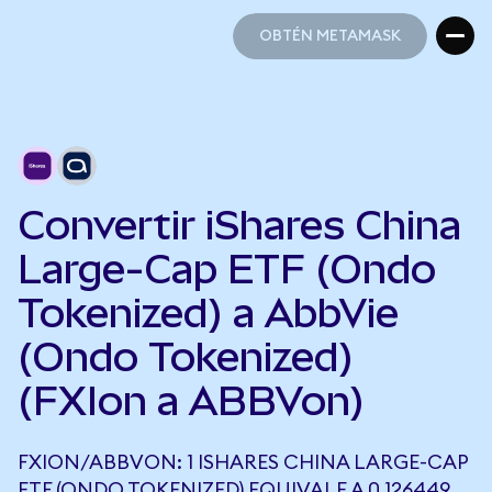
OBTÉN METAMASK
OBTÉN METAMASK
Convertir iShares China
Large-Cap ETF (Ondo
Tokenized) a AbbVie
(Ondo Tokenized)
(FXIon a ABBVon)
FXION/ABBVON: 1 ISHARES CHINA LARGE-CAP
ETF (ONDO TOKENIZED) EQUIVALE A 0,126449