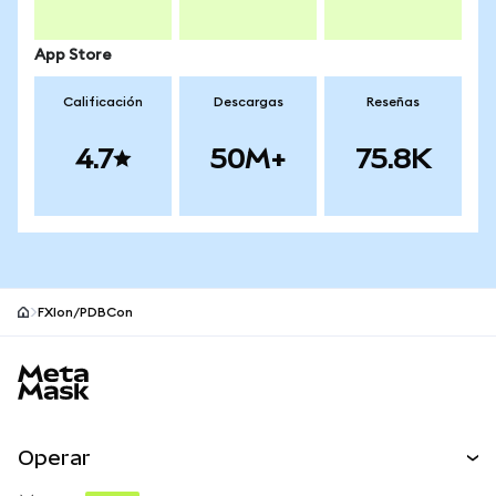
App Store
Calificación
Descargas
Reseñas
4.7
50M+
75.8K
FXIon/PDBCon
Pie de página del sitio MetaMask
Operar
Canjear