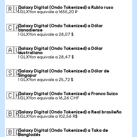
Galaxy Digital (Ondo Tokenized) a Rublo ruso
🇷🇺
1 GLXYon equivale a 1655,20 ₽
Galaxy Digital (Ondo Tokenized) a Dólar
🇨🇦
canadiense
1 GLXYon equivale a 28,07 $
Galaxy Digital (Ondo Tokenized) a Dólar
🇦🇺
australiano
1 GLXYon equivale a 28,47 $
Galaxy Digital (Ondo Tokenized) a Dólar de
🇸🇬
Singapur
1 GLXYon equivale a 25,72 $
Galaxy Digital (Ondo Tokenized) a Franco Suizo
🇨🇭
1 GLXYon equivale a 16,26 CHF
Galaxy Digital (Ondo Tokenized) a Real brasileño
🇧🇷
1 GLXYon equivale a 102,56 R$
Galaxy Digital (Ondo Tokenized) a Taka de
🇧🇩
Bangladés