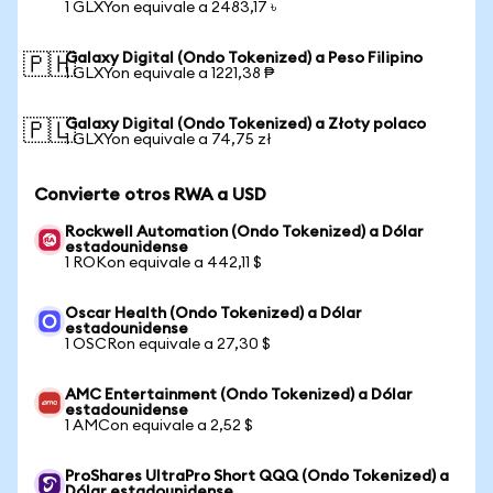
1 GLXYon equivale a 2483,17 ৳
Galaxy Digital (Ondo Tokenized) a Peso Filipino
🇵🇭
1 GLXYon equivale a 1221,38 ₱
Galaxy Digital (Ondo Tokenized) a Złoty polaco
🇵🇱
1 GLXYon equivale a 74,75 zł
Convierte otros RWA a USD
Rockwell Automation (Ondo Tokenized) a Dólar
estadounidense
1 ROKon equivale a 442,11 $
Oscar Health (Ondo Tokenized) a Dólar
estadounidense
1 OSCRon equivale a 27,30 $
AMC Entertainment (Ondo Tokenized) a Dólar
estadounidense
1 AMCon equivale a 2,52 $
ProShares UltraPro Short QQQ (Ondo Tokenized) a
Dólar estadounidense