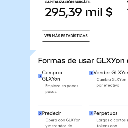
CAPITALIZACIÓN BURSÁTIL
295,39 mil $
VER MÁS ESTADÍSTICAS
VER MÁS ESTADÍSTICAS
Formas de usar GLXYon
Comprar
Vender GLXYo
GLXYon
Cambia GLXYon
por efectivo.
Empieza en pocos
pasos.
Predecir
Perpetuos
Opera con GLXYon
Largos o cortos 
y mercados de
tokens con