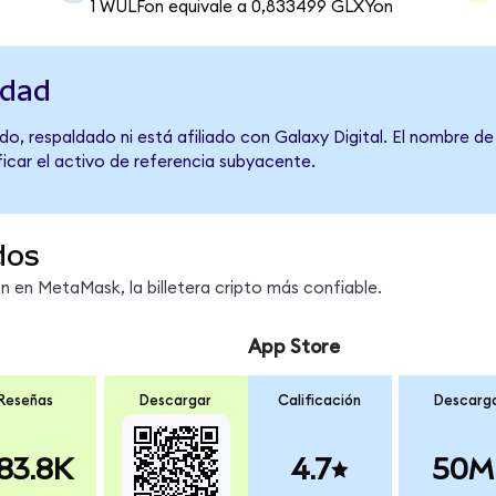
1 WULFon equivale a 0,833499 GLXYon
idad
o, respaldado ni está afiliado con Galaxy Digital. El nombre de
ficar el activo de referencia subyacente.
dos
en MetaMask, la billetera cripto más confiable.
App Store
Reseñas
Descargar
Calificación
Descarg
83.8K
4.7
50M