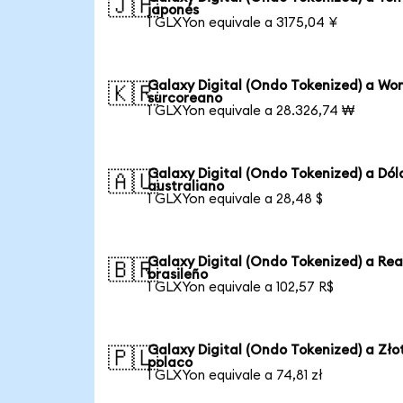
🇯🇵
japonés
1 GLXYon equivale a 3175,04 ¥
Galaxy Digital (Ondo Tokenized) a Wo
🇰🇷
surcoreano
1 GLXYon equivale a 28.326,74 ₩
Galaxy Digital (Ondo Tokenized) a Dól
🇦🇺
australiano
1 GLXYon equivale a 28,48 $
Galaxy Digital (Ondo Tokenized) a Rea
🇧🇷
brasileño
1 GLXYon equivale a 102,57 R$
Galaxy Digital (Ondo Tokenized) a Zło
🇵🇱
polaco
1 GLXYon equivale a 74,81 zł