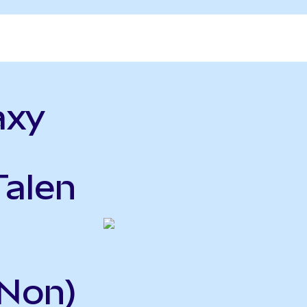
axy
Talen
Non)