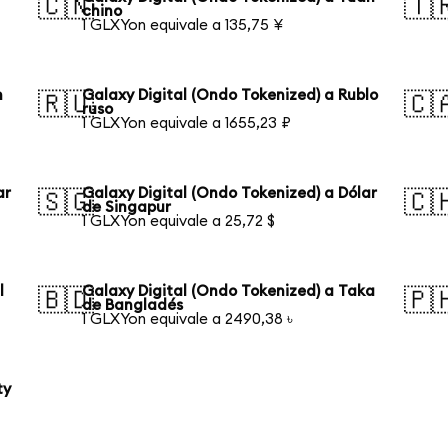
🇨🇳
🇹
chino
1 GLXYon equivale a 135,75 ¥
n
Galaxy Digital (Ondo Tokenized) a Rublo
🇷🇺
🇨
ruso
1 GLXYon equivale a 1655,23 ₽
ar
Galaxy Digital (Ondo Tokenized) a Dólar
🇸🇬
🇨
de Singapur
1 GLXYon equivale a 25,72 $
l
Galaxy Digital (Ondo Tokenized) a Taka
🇧🇩
🇵
de Bangladés
1 GLXYon equivale a 2490,38 ৳
ty