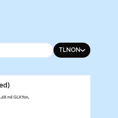
TLNON
ed)
4,68 mil GLXYon,