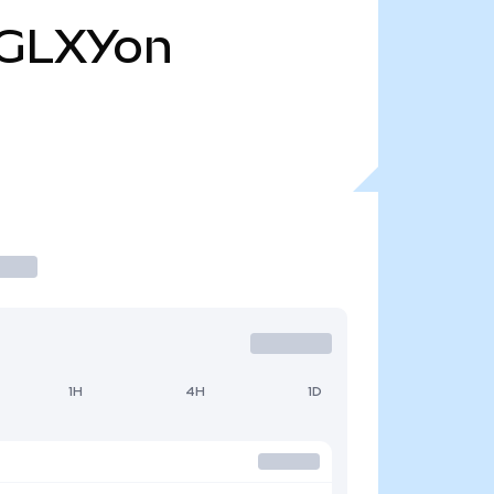
GLXYon
1H
4H
1D