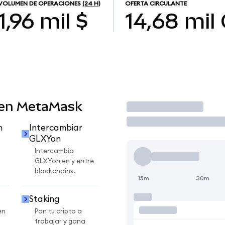
VOLUMEN DE OPERACIONES
(24 H)
OFERTA CIRCULANTE
1,96 mil $
14,68 mil
 en MetaMask
Operar
n
Intercambiar
GLXYon
Intercambia
GLXYon en y entre
blockchains.
15m
30m
Staking
en
Pon tu cripto a
trabajar y gana