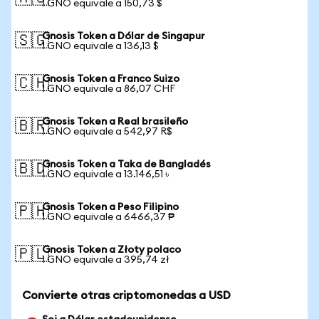
1 GNO equivale a 150,73 $
Gnosis Token a Dólar de Singapur
🇸🇬
1 GNO equivale a 136,13 $
Gnosis Token a Franco Suizo
🇨🇭
1 GNO equivale a 86,07 CHF
Gnosis Token a Real brasileño
🇧🇷
1 GNO equivale a 542,97 R$
Gnosis Token a Taka de Bangladés
🇧🇩
1 GNO equivale a 13.146,51 ৳
Gnosis Token a Peso Filipino
🇵🇭
1 GNO equivale a 6466,37 ₱
Gnosis Token a Złoty polaco
🇵🇱
1 GNO equivale a 395,74 zł
Convierte otras criptomonedas a USD