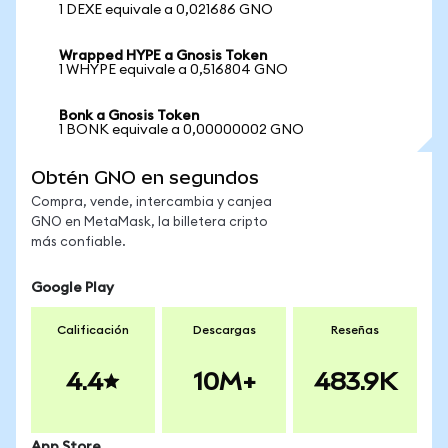
1 DEXE equivale a 0,021686 GNO
Wrapped HYPE a Gnosis Token
1 WHYPE equivale a 0,516804 GNO
Bonk a Gnosis Token
1 BONK equivale a 0,00000002 GNO
Obtén GNO en segundos
Compra, vende, intercambia y canjea
GNO en MetaMask, la billetera cripto
más confiable.
Google Play
Calificación
Descargas
Reseñas
4.4
10M+
483.9K
App Store