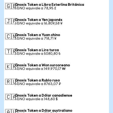
Gnosis Token a Libra Esterlina Británica
🇬🇧
1 GNO equivale a 78,95 £
Gnosis Token a Yen japonés
🇯🇵
1 GNO equivale a 16.809,58 ¥
Gnosis Token a Yuan chino
🇨🇳
1 GNO equivale a 718,71 ¥
Gnosis Token a Lira turca
🇹🇷
1 GNO equivale a 5080,80 ₺
Gnosis Token a Won surcoreano
🇰🇷
1 GNO equivale a 149.970,17 ₩
Gnosis Token a Rublo ruso
🇷🇺
1 GNO equivale a 8763,07 ₽
Gnosis Token a Dólar canadiense
🇨🇦
1 GNO equivale a 148,60 $
Gnosis Token a Dólar australiano
🇦🇺