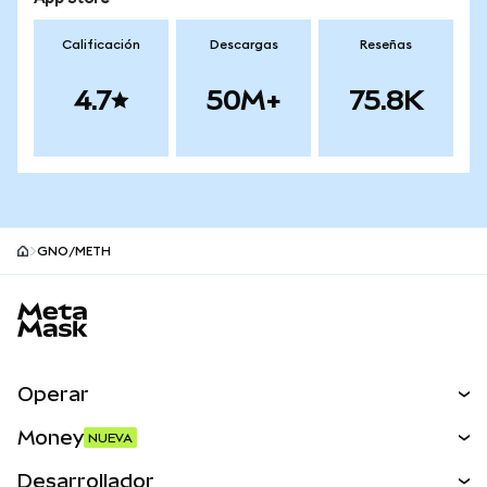
Calificación
Descargas
Reseñas
4.7
50M+
75.8K
GNO/METH
Pie de página del sitio MetaMask
Operar
Canjear
Money
NUEVA
Predecir
NUEVA
Comprar
Desarrollador