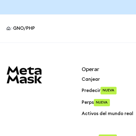
GNO/PHP
Pie de página del sitio MetaMask
Operar
Canjear
Predecir
NUEVA
Perps
NUEVA
Activos del mundo real