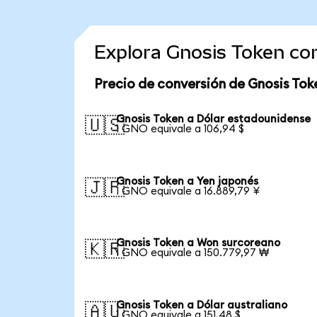
Explora Gnosis Token co
Precio de conversión de Gnosis Tok
Gnosis Token a Dólar estadounidense
🇺🇸
1 GNO equivale a 106,94 $
Gnosis Token a Yen japonés
🇯🇵
1 GNO equivale a 16.889,79 ¥
Gnosis Token a Won surcoreano
🇰🇷
1 GNO equivale a 150.779,97 ₩
Gnosis Token a Dólar australiano
🇦🇺
1 GNO equivale a 151,48 $