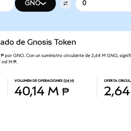
GNO
cado de Gnosis Token
 ₱ por GNO. Con un suministro circulante de 2,64 M GNO, signi
7 mil M ₱.
VOLUMEN DE OPERACIONES
(24 H)
OFERTA CIRCU
40,14 M ₱
2,64