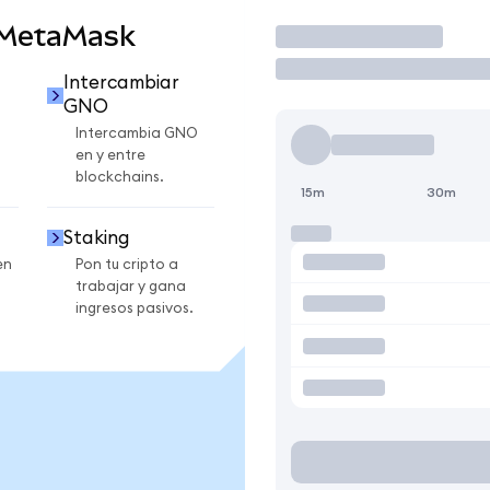
 MetaMask
Operar
Intercambiar
GNO
Intercambia GNO
en y entre
blockchains.
15m
30m
Staking
en
Pon tu cripto a
trabajar y gana
ingresos pasivos.