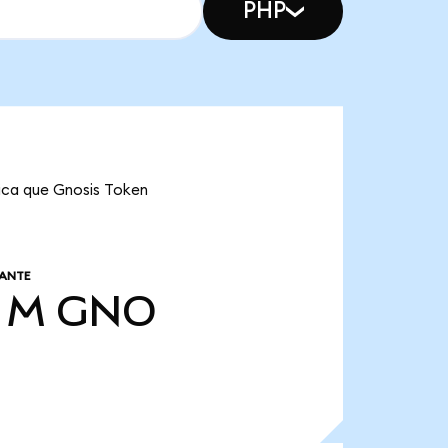
PHP
fica que Gnosis Token
LANTE
 M
GNO