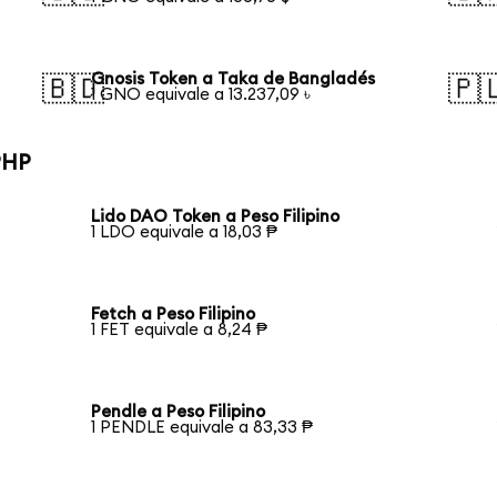
Gnosis Token a Taka de Bangladés
🇧🇩
🇵
1 GNO equivale a 13.237,09 ৳
PHP
Lido DAO Token a Peso Filipino
1 LDO equivale a 18,03 ₱
Fetch a Peso Filipino
1 FET equivale a 8,24 ₱
Pendle a Peso Filipino
1 PENDLE equivale a 83,33 ₱