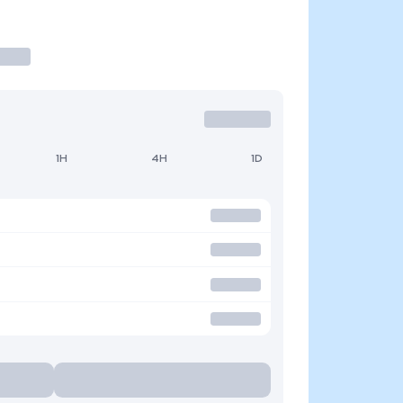
1H
4H
1D