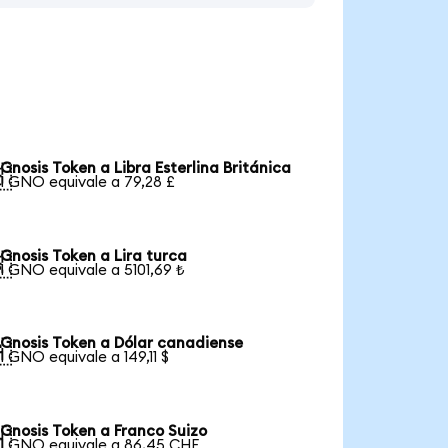
Gnosis Token a Libra Esterlina Británica

1 GNO equivale a 79,28 £
Gnosis Token a Lira turca

1 GNO equivale a 5101,69 ₺
Gnosis Token a Dólar canadiense

1 GNO equivale a 149,11 $
Gnosis Token a Franco Suizo

1 GNO equivale a 86,45 CHF