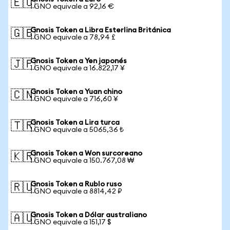
🇪🇺
1 GNO equivale a 92,16 €
Gnosis Token a Libra Esterlina Británica
🇬🇧
1 GNO equivale a 78,94 £
Gnosis Token a Yen japonés
🇯🇵
1 GNO equivale a 16.822,17 ¥
Gnosis Token a Yuan chino
🇨🇳
1 GNO equivale a 716,60 ¥
Gnosis Token a Lira turca
🇹🇷
1 GNO equivale a 5065,36 ₺
Gnosis Token a Won surcoreano
🇰🇷
1 GNO equivale a 150.767,08 ₩
Gnosis Token a Rublo ruso
🇷🇺
1 GNO equivale a 8814,42 ₽
Gnosis Token a Dólar australiano
🇦🇺
1 GNO equivale a 151,17 $