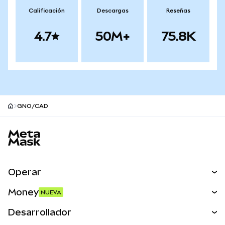
Calificación
Descargas
Reseñas
4.7
50M+
75.8K
GNO/CAD
Pie de página del sitio MetaMask
Operar
Canjear
Money
NUEVA
Predecir
NUEVA
Comprar
Desarrollador
Perps
NUEVA
Tarjeta
Ver los documentos