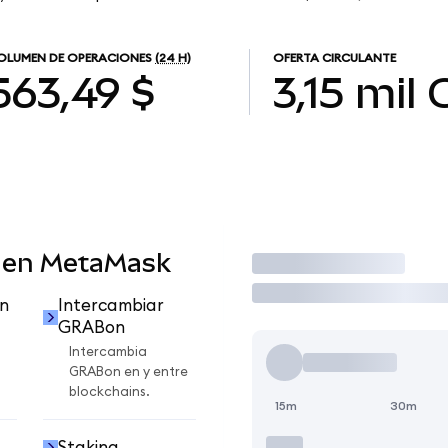
OLUMEN DE OPERACIONES
(24 H)
OFERTA CIRCULANTE
563,49 $
3,15 mil
 en MetaMask
Operar
n
Intercambiar
GRABon
Intercambia
GRABon en y entre
blockchains.
15m
30m
Staking