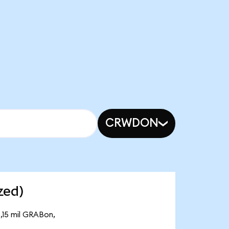
CRWDON
zed)
,15 mil GRABon,