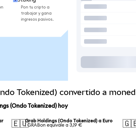
en
Pon tu cripto a
trabajar y gana
ingresos pasivos.
Ondo Tokenized) convertido a moned
ngs (Ondo Tokenized) hoy
ar
Grab Holdings (Ondo Tokenized) a Euro
🇪🇺
🇬
1 GRABon equivale a 3,19 €