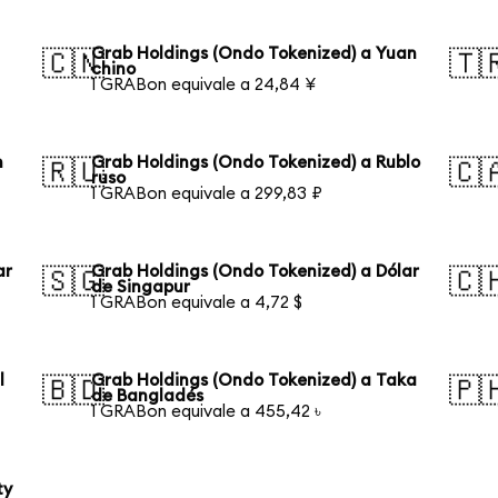
Grab Holdings (Ondo Tokenized) a Yuan
🇨🇳
🇹
chino
1 GRABon equivale a 24,84 ¥
n
Grab Holdings (Ondo Tokenized) a Rublo
🇷🇺
🇨
ruso
1 GRABon equivale a 299,83 ₽
ar
Grab Holdings (Ondo Tokenized) a Dólar
🇸🇬
🇨
de Singapur
1 GRABon equivale a 4,72 $
l
Grab Holdings (Ondo Tokenized) a Taka
🇧🇩
🇵
de Bangladés
1 GRABon equivale a 455,42 ৳
ty