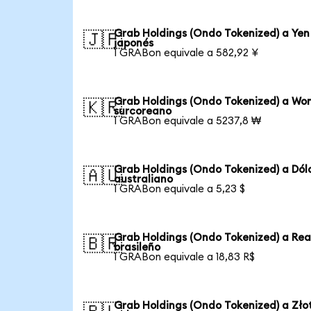
Grab Holdings (Ondo Tokenized) a Yen
🇯🇵
japonés
1 GRABon equivale a 582,92 ¥
Grab Holdings (Ondo Tokenized) a Wo
🇰🇷
surcoreano
1 GRABon equivale a 5237,8 ₩
Grab Holdings (Ondo Tokenized) a Dól
🇦🇺
australiano
1 GRABon equivale a 5,23 $
Grab Holdings (Ondo Tokenized) a Rea
🇧🇷
brasileño
1 GRABon equivale a 18,83 R$
Grab Holdings (Ondo Tokenized) a Zło