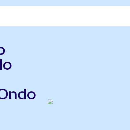
b
do
(Ondo