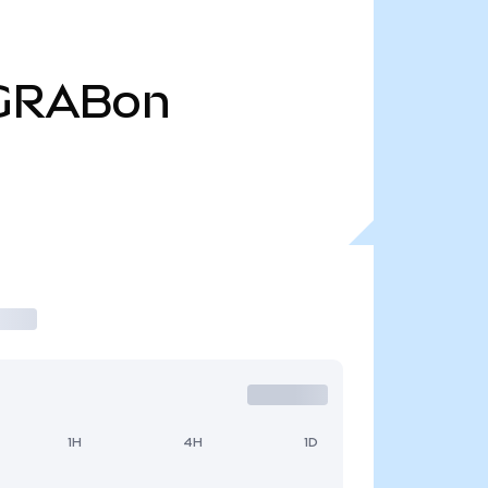
GRABon
1H
4H
1D