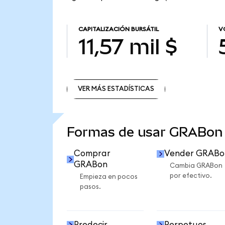
CAPITALIZACIÓN BURSÁTIL
V
11,57 mil $
VER MÁS ESTADÍSTICAS
VER MÁS ESTADÍSTICAS
Formas de usar GRABon
Comprar
Vender GRABo
GRABon
Cambia GRABon
por efectivo.
Empieza en pocos
pasos.
Predecir
Perpetuos