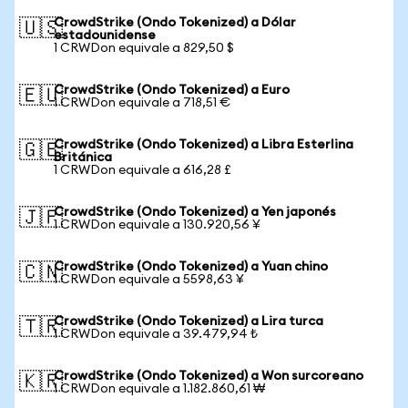
CrowdStrike (Ondo Tokenized) a Dólar
🇺🇸
estadounidense
1 CRWDon equivale a 829,50 $
CrowdStrike (Ondo Tokenized) a Euro
🇪🇺
1 CRWDon equivale a 718,51 €
CrowdStrike (Ondo Tokenized) a Libra Esterlina
🇬🇧
Británica
1 CRWDon equivale a 616,28 £
CrowdStrike (Ondo Tokenized) a Yen japonés
🇯🇵
1 CRWDon equivale a 130.920,56 ¥
CrowdStrike (Ondo Tokenized) a Yuan chino
🇨🇳
1 CRWDon equivale a 5598,63 ¥
CrowdStrike (Ondo Tokenized) a Lira turca
🇹🇷
1 CRWDon equivale a 39.479,94 ₺
CrowdStrike (Ondo Tokenized) a Won surcoreano
🇰🇷
1 CRWDon equivale a 1.182.860,61 ₩