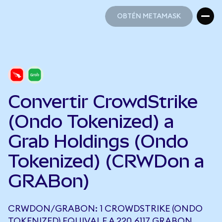
OBTÉN METAMASK
OBTÉN METAMASK
Convertir CrowdStrike
(Ondo Tokenized) a
Grab Holdings (Ondo
Tokenized) (CRWDon a
GRABon)
CRWDON/GRABON: 1 CROWDSTRIKE (ONDO
TOKENIZED) EQUIVALE A 220,6117 GRABON