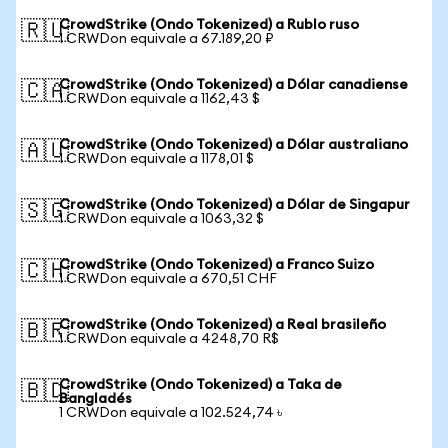
CrowdStrike (Ondo Tokenized) a Rublo ruso
🇷🇺
1 CRWDon equivale a 67.189,20 ₽
CrowdStrike (Ondo Tokenized) a Dólar canadiense
🇨🇦
1 CRWDon equivale a 1162,43 $
CrowdStrike (Ondo Tokenized) a Dólar australiano
🇦🇺
1 CRWDon equivale a 1178,01 $
CrowdStrike (Ondo Tokenized) a Dólar de Singapur
🇸🇬
1 CRWDon equivale a 1063,32 $
CrowdStrike (Ondo Tokenized) a Franco Suizo
🇨🇭
1 CRWDon equivale a 670,51 CHF
CrowdStrike (Ondo Tokenized) a Real brasileño
🇧🇷
1 CRWDon equivale a 4248,70 R$
CrowdStrike (Ondo Tokenized) a Taka de
🇧🇩
Bangladés
1 CRWDon equivale a 102.524,74 ৳