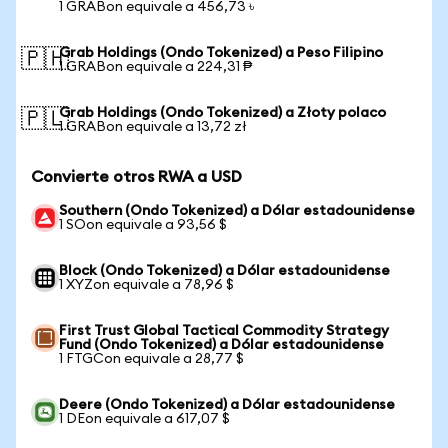
1 GRABon equivale a 456,73 ৳
Grab Holdings (Ondo Tokenized) a Peso Filipino
🇵🇭
1 GRABon equivale a 224,31 ₱
Grab Holdings (Ondo Tokenized) a Złoty polaco
🇵🇱
1 GRABon equivale a 13,72 zł
Convierte otros RWA a USD
Southern (Ondo Tokenized) a Dólar estadounidense
1 SOon equivale a 93,56 $
Block (Ondo Tokenized) a Dólar estadounidense
1 XYZon equivale a 78,96 $
First Trust Global Tactical Commodity Strategy
Fund (Ondo Tokenized) a Dólar estadounidense
1 FTGCon equivale a 28,77 $
Deere (Ondo Tokenized) a Dólar estadounidense
1 DEon equivale a 617,07 $