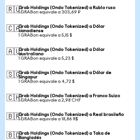
Grab Holdings (Ondo Tokenized) a Rublo ruso
🇷🇺
1 GRABon equivale a 303,69 ₽
Grab Holdings (Ondo Tokenized) a Dólar
🇨🇦
canadiense
1 GRABon equivale a 5,15 $
Grab Holdings (Ondo Tokenized) a Dólar
🇦🇺
australiano
1 GRABon equivale a 5,23 $
Grab Holdings (Ondo Tokenized) a Dólar de
🇸🇬
Singapur
1 GRABon equivale a 4,72 $
Grab Holdings (Ondo Tokenized) a Franco Suizo
🇨🇭
1 GRABon equivale a 2,98 CHF
Grab Holdings (Ondo Tokenized) a Real brasileño
🇧🇷
1 GRABon equivale a 18,86 R$
Grab Holdings (Ondo Tokenized) a Taka de
🇧🇩
Bangladés