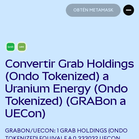
OBTÉN METAMASK
OBTÉN METAMASK
Convertir Grab Holdings
(Ondo Tokenized) a
Uranium Energy (Ondo
Tokenized) (GRABon a
UECon)
GRABON/UECON: 1 GRAB HOLDINGS (ONDO
TOKENIZED) EQUIVALE A 0,333032 UECON