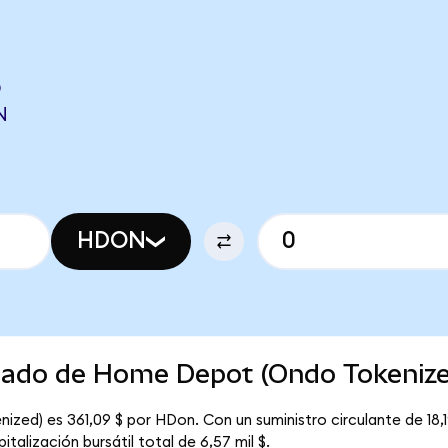
O
N
HDON
rcado de Home Depot (Ondo Tokeniz
zed) es 361,09 $ por HDon. Con un suministro circulante de 18,1
lización bursátil total de 6,57 mil $.