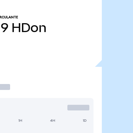
IRCULANTE
19
HDon
1H
4H
1D