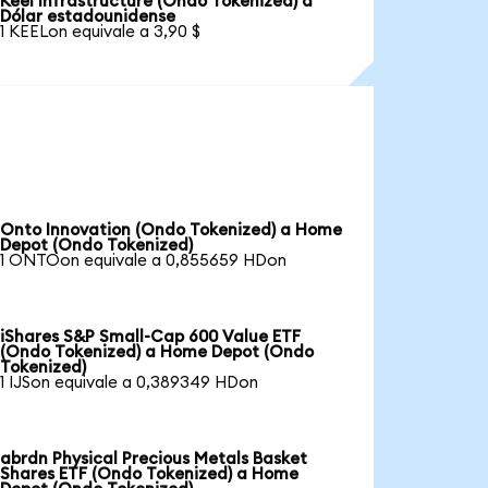
Keel Infrastructure (Ondo Tokenized) a
Dólar estadounidense
1 KEELon equivale a 3,90 $
Onto Innovation (Ondo Tokenized) a Home
Depot (Ondo Tokenized)
1 ONTOon equivale a 0,855659 HDon
iShares S&P Small-Cap 600 Value ETF
(Ondo Tokenized) a Home Depot (Ondo
Tokenized)
1 IJSon equivale a 0,389349 HDon
abrdn Physical Precious Metals Basket
Shares ETF (Ondo Tokenized) a Home