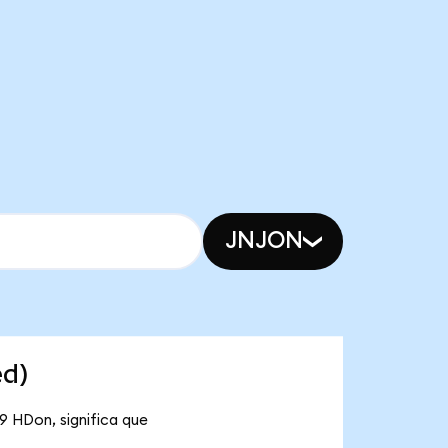
JNJON
ed)
9 HDon, significa que