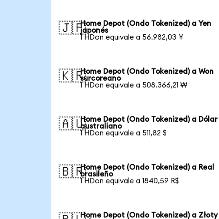
Home Depot (Ondo Tokenized) a Yen
🇯🇵
japonés
1 HDon equivale a 56.982,03 ¥
Home Depot (Ondo Tokenized) a Won
🇰🇷
surcoreano
1 HDon equivale a 508.366,21 ₩
Home Depot (Ondo Tokenized) a Dólar
🇦🇺
australiano
1 HDon equivale a 511,82 $
Home Depot (Ondo Tokenized) a Real
🇧🇷
brasileño
1 HDon equivale a 1840,59 R$
Home Depot (Ondo Tokenized) a Złoty