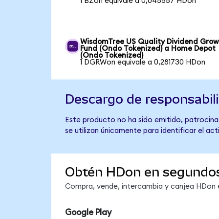
1 BZon equivale a 0,045557 HDon
WisdomTree US Quality Dividend Gro
Fund (Ondo Tokenized) a Home Depot
(Ondo Tokenized)
1 DGRWon equivale a 0,281730 HDon
Descargo de responsabil
Este producto no ha sido emitido, patrocina
se utilizan únicamente para identificar el ac
Obtén HDon en segundo
Compra, vende, intercambia y canjea HDon en
Google Play