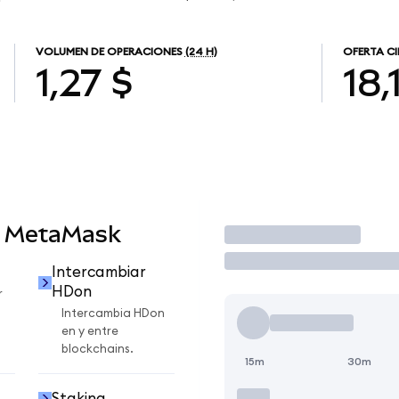
VOLUMEN DE OPERACIONES
(24 H)
OFERTA C
1,27 $
18,
n MetaMask
Operar
Intercambiar
HDon
r
Intercambia HDon
en y entre
blockchains.
15m
30m
Staking