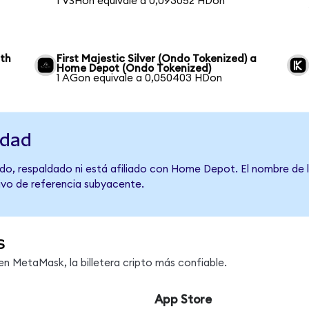
1 VSHon equivale a 0,093052 HDon
wth
First Majestic Silver (Ondo Tokenized) a
Home Depot (Ondo Tokenized)
1 AGon equivale a 0,050403 HDon
idad
do, respaldado ni está afiliado con Home Depot. El nombre de l
tivo de referencia subyacente.
s
 MetaMask, la billetera cripto más confiable.
App Store