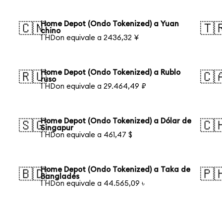
Home Depot (Ondo Tokenized) a Yuan
🇨🇳
🇹
chino
1 HDon equivale a 2436,32 ¥
Home Depot (Ondo Tokenized) a Rublo
🇷🇺
🇨
ruso
1 HDon equivale a 29.464,49 ₽
Home Depot (Ondo Tokenized) a Dólar de
🇸🇬
🇨
Singapur
1 HDon equivale a 461,47 $
Home Depot (Ondo Tokenized) a Taka de
🇧🇩
🇵
Bangladés
1 HDon equivale a 44.565,09 ৳