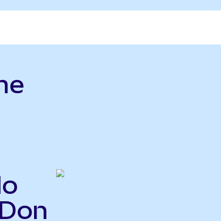
me
do
HDon