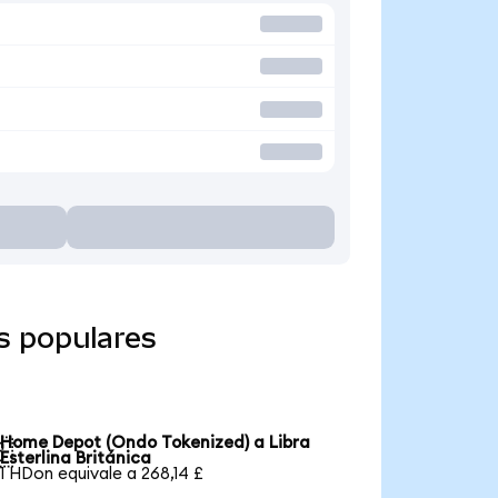
s populares
Home Depot (Ondo Tokenized) a Libra

Esterlina Británica
1 HDon equivale a 268,14 £