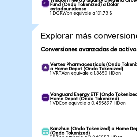
WisdomTree US Quality Dividend Gro
Fund (Ondo Tokenized) a Dólar
estadounidense
1 DGRWon equivale a 101,73 $
Explorar más conversion
Conversiones avanzadas de activo
Vertex Pharmaceuticals (Ondo Tokeni
a Home Depot (Ondo Tokenized)
1 VRTXon equivale a 1,3850 HDon
Vanguard Energy ETF (Ondo Tokenized
Home Depot (Ondo Tokenized)
1 VDEon equivale a 0,455897 HDon
Kanzhun (Ondo Tokenized) a Home De
(Ondo Tokenized)