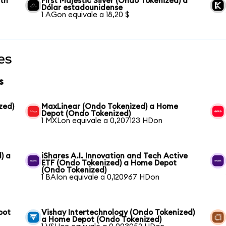
wth
First Majestic Silver (Ondo Tokenized) a
Dólar estadounidense
1 AGon equivale a 18,20 $
es
s
zed)
MaxLinear (Ondo Tokenized) a Home
Depot (Ondo Tokenized)
1 MXLon equivale a 0,207123 HDon
) a
iShares A.I. Innovation and Tech Active
ETF (Ondo Tokenized) a Home Depot
(Ondo Tokenized)
1 BAIon equivale a 0,120967 HDon
pot
Vishay Intertechnology (Ondo Tokenized)
a Home Depot (Ondo Tokenized)