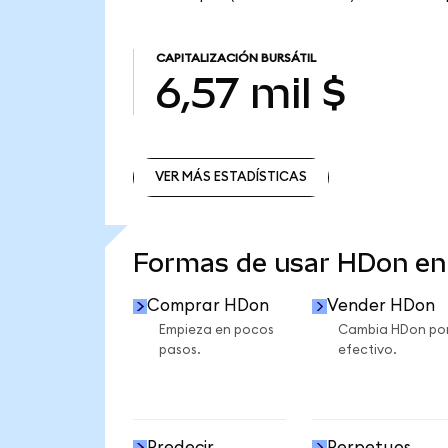
CAPITALIZACIÓN BURSÁTIL
6,57 mil $
VER MÁS ESTADÍSTICAS
VER MÁS ESTADÍSTICAS
Formas de usar HDon e
Comprar HDon
Vender HDon
Empieza en pocos
Cambia HDon po
pasos.
efectivo.
Predecir
Perpetuos