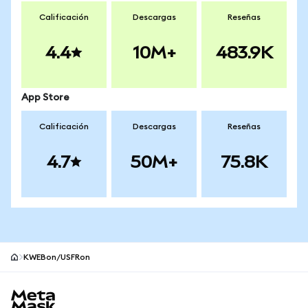
Calificación
Descargas
Reseñas
4.4
10M+
483.9K
App Store
Calificación
Descargas
Reseñas
4.7
50M+
75.8K
KWEBon/USFRon
Pie de página del sitio MetaMask