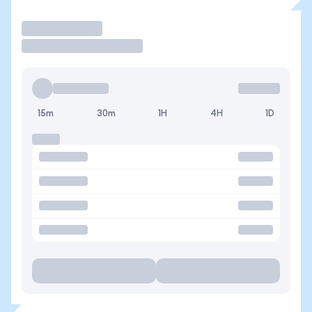
Operar
15m
30m
1H
4H
1D