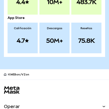
4.4
10M+
483.7K
App Store
Calificación
Descargas
Reseñas
4.7
50M+
75.8K
KWEBon/VZon
Pie de página del sitio MetaMask
Operar