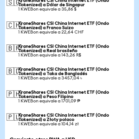
KraneShares CSI China Internet ETF (Ondo
🇸🇬
Tokenized) a Dólar de Singapur
1 KWEBon equivale a 35,86 $
KraneShares CSI China Internet ETF (Ondo
🇨🇭
Tokenized) a Franco Suizo
1 KWEBon equivale a 22,64 CHF
KraneShares CSI China Internet ETF (Ondo
🇧🇷
Tokenized) a Real brasileño
1 KWEBon equivale a 143,26 R$
KraneShares CSI China Internet ETF (Ondo
🇧🇩
Tokenized) a Taka de Bangladés
1 KWEBon equivale a 3457,04 ৳
KraneShares CSI China Internet ETF (Ondo
🇵🇭
Tokenized) a Peso Filipino
1 KWEBon equivale a 1701,09 ₱
KraneShares CSI China Internet ETF (Ondo
🇵🇱
Tokenized) a Złoty polaco
1 KWEBon equivale a 104,14 zł