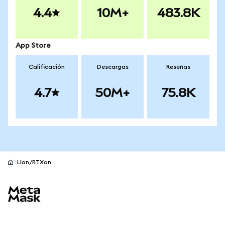
4.4
10M+
483.8K
App Store
Calificación
Descargas
Reseñas
4.7
50M+
75.8K
LIon/RTXon
Pie de página del sitio MetaMask