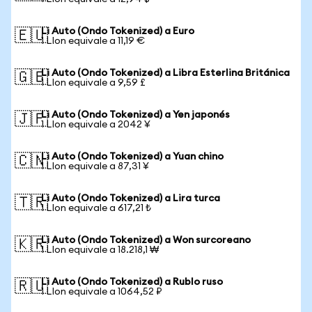
Li Auto (Ondo Tokenized) a Euro
🇪🇺
1 LIon equivale a 11,19 €
Li Auto (Ondo Tokenized) a Libra Esterlina Británica
🇬🇧
1 LIon equivale a 9,59 £
Li Auto (Ondo Tokenized) a Yen japonés
🇯🇵
1 LIon equivale a 2042 ¥
Li Auto (Ondo Tokenized) a Yuan chino
🇨🇳
1 LIon equivale a 87,31 ¥
Li Auto (Ondo Tokenized) a Lira turca
🇹🇷
1 LIon equivale a 617,21 ₺
Li Auto (Ondo Tokenized) a Won surcoreano
🇰🇷
1 LIon equivale a 18.218,1 ₩
Li Auto (Ondo Tokenized) a Rublo ruso
🇷🇺
1 LIon equivale a 1064,52 ₽