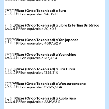
Pfizer (Ondo Tokenized) a Euro
🇪🇺
1 PFEon equivale a 24,05 €
Pfizer (Ondo Tokenized) a Libra Esterlina Británica
🇬🇧
1 PFEon equivale a 20,60 £
Pfizer (Ondo Tokenized) a Yen japonés
🇯🇵
1 PFEon equivale a 4387,62 ¥
Pfizer (Ondo Tokenized) a Yuan chino
🇨🇳
1 PFEon equivale a 187,48 ¥
Pfizer (Ondo Tokenized) a Lira turca
🇹🇷
1 PFEon equivale a 1325,31 ₺
Pfizer (Ondo Tokenized) a Won surcoreano
🇰🇷
1 PFEon equivale a 39.169,51 ₩
Pfizer (Ondo Tokenized) a Rublo ruso
🇷🇺
1 PFEon equivale a 2289,93 ₽