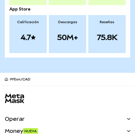
App Store
Calificación
Descargas
Reseñas
4.7
50M+
75.8K
PFEon/CAD
Pie de página del sitio MetaMask
Operar
Canjear
Money
NUEVA