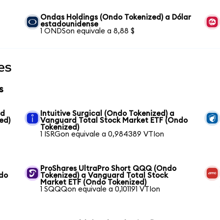
Ondas Holdings (Ondo Tokenized) a Dólar
estadounidense
1 ONDSon equivale a 8,88 $
es
s
rd
Intuitive Surgical (Ondo Tokenized) a
ed)
Vanguard Total Stock Market ETF (Ondo
Tokenized)
1 ISRGon equivale a 0,984389 VTIon
ProShares UltraPro Short QQQ (Ondo
ndo
Tokenized) a Vanguard Total Stock
Market ETF (Ondo Tokenized)
1 SQQQon equivale a 0,101191 VTIon