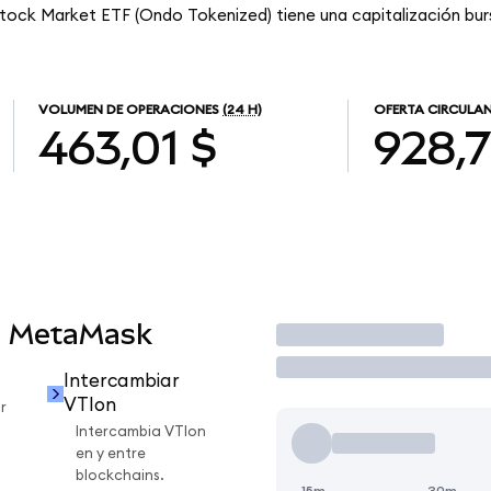
tock Market ETF (Ondo Tokenized) tiene una capitalización burs
VOLUMEN DE OPERACIONES
(24 H)
OFERTA CIRCULA
463,01 $
928,
n MetaMask
Operar
Intercambiar
VTIon
r
Intercambia VTIon
en y entre
blockchains.
15m
30m