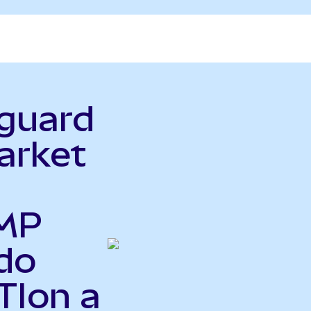
nguard
arket
 MP
do
TIon a