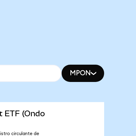
MPON
et ETF (Ondo
stro circulante de