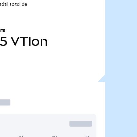
átil total de
NTE
75
VTIon
1H
4H
1D