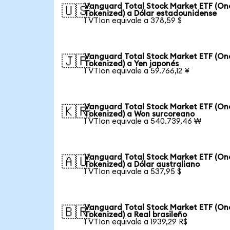
Vanguard Total Stock Market ETF (O
🇺🇸
Tokenized) a Dólar estadounidense
1 VTIon equivale a 378,59 $
Vanguard Total Stock Market ETF (O
🇯🇵
Tokenized) a Yen japonés
1 VTIon equivale a 59.766,12 ¥
Vanguard Total Stock Market ETF (O
🇰🇷
Tokenized) a Won surcoreano
1 VTIon equivale a 540.739,46 ₩
Vanguard Total Stock Market ETF (O
🇦🇺
Tokenized) a Dólar australiano
1 VTIon equivale a 537,95 $
Vanguard Total Stock Market ETF (O
🇧🇷
Tokenized) a Real brasileño
1 VTIon equivale a 1939,29 R$