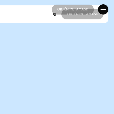
OBTÉN METAMASK
OBTÉN METAMASK
OBTÉN METAMASK
OBTÉN METAMASK