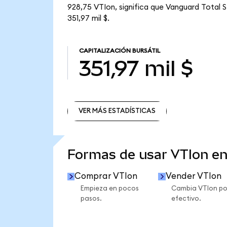
928,75 VTIon, significa que Vanguard Total S
351,97 mil $.
CAPITALIZACIÓN BURSÁTIL
351,97 mil $
VER MÁS ESTADÍSTICAS
VER MÁS ESTADÍSTICAS
Formas de usar VTIon e
Comprar VTIon
Vender VTIon
Empieza en pocos
Cambia VTIon po
pasos.
efectivo.