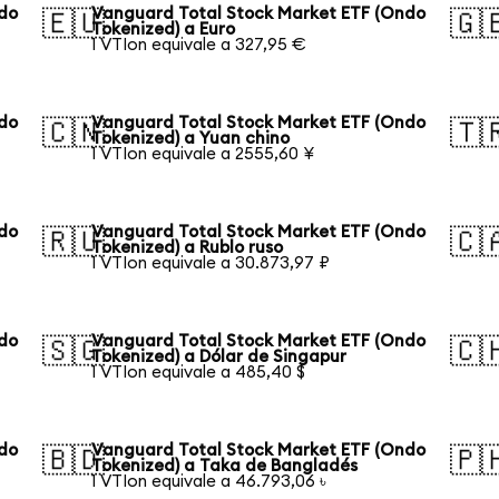
ndo
Vanguard Total Stock Market ETF (Ondo
🇪🇺
🇬
Tokenized) a Euro
1 VTIon equivale a 327,95 €
ndo
Vanguard Total Stock Market ETF (Ondo
🇨🇳
🇹
Tokenized) a Yuan chino
1 VTIon equivale a 2555,60 ¥
ndo
Vanguard Total Stock Market ETF (Ondo
🇷🇺
🇨
Tokenized) a Rublo ruso
1 VTIon equivale a 30.873,97 ₽
ndo
Vanguard Total Stock Market ETF (Ondo
🇸🇬
🇨
Tokenized) a Dólar de Singapur
1 VTIon equivale a 485,40 $
ndo
Vanguard Total Stock Market ETF (Ondo
🇧🇩
🇵
Tokenized) a Taka de Bangladés
1 VTIon equivale a 46.793,06 ৳