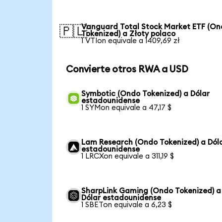
Vanguard Total Stock Market ETF (O
🇵🇱
Tokenized) a Złoty polaco
1 VTIon equivale a 1409,69 zł
Convierte otros RWA a USD
Symbotic (Ondo Tokenized) a Dólar
estadounidense
1 SYMon equivale a 47,17 $
Lam Research (Ondo Tokenized) a Dól
estadounidense
1 LRCXon equivale a 311,19 $
SharpLink Gaming (Ondo Tokenized) a
Dólar estadounidense
1 SBETon equivale a 6,23 $