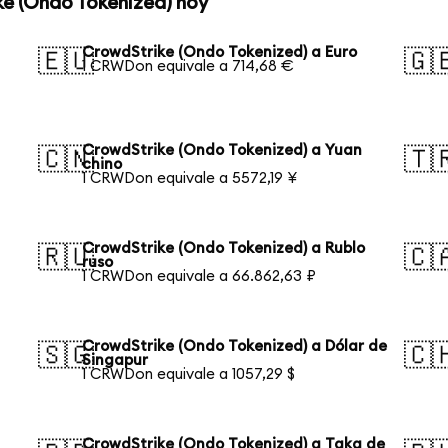
ke (Ondo Tokenized) hoy
CrowdStrike (Ondo Tokenized) a Euro
🇪🇺
🇬
1 CRWDon equivale a 714,68 €
CrowdStrike (Ondo Tokenized) a Yuan
🇨🇳
🇹
chino
1 CRWDon equivale a 5572,19 ¥
CrowdStrike (Ondo Tokenized) a Rublo
🇷🇺
🇨
ruso
1 CRWDon equivale a 66.862,63 ₽
CrowdStrike (Ondo Tokenized) a Dólar de
🇸🇬
🇨
Singapur
1 CRWDon equivale a 1057,29 $
CrowdStrike (Ondo Tokenized) a Taka de