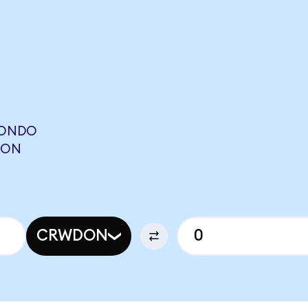
(ONDO
LON
CRWDON