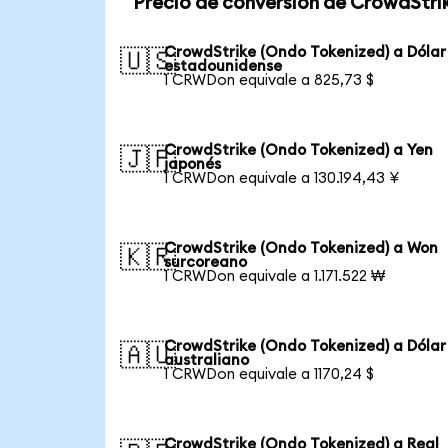
Precio de conversión de CrowdStri
CrowdStrike (Ondo Tokenized) a Dólar
🇺🇸
estadounidense
1 CRWDon equivale a 825,73 $
CrowdStrike (Ondo Tokenized) a Yen
🇯🇵
japonés
1 CRWDon equivale a 130.194,43 ¥
CrowdStrike (Ondo Tokenized) a Won
🇰🇷
surcoreano
1 CRWDon equivale a 1.171.522 ₩
CrowdStrike (Ondo Tokenized) a Dólar
🇦🇺
australiano
1 CRWDon equivale a 1170,24 $
CrowdStrike (Ondo Tokenized) a Real