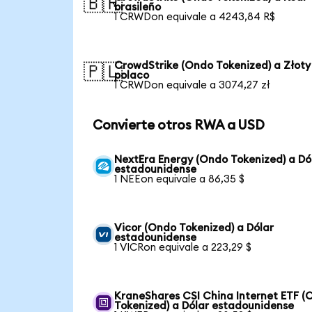
🇧🇷
brasileño
1 CRWDon equivale a 4243,84 R$
CrowdStrike (Ondo Tokenized) a Złoty
🇵🇱
polaco
1 CRWDon equivale a 3074,27 zł
Convierte otros RWA a USD
NextEra Energy (Ondo Tokenized) a Dó
estadounidense
1 NEEon equivale a 86,35 $
Vicor (Ondo Tokenized) a Dólar
estadounidense
1 VICRon equivale a 223,29 $
KraneShares CSI China Internet ETF (
Tokenized) a Dólar estadounidense