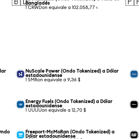
🇧🇩
🇵
Bangladés
1 CRWDon equivale a 102.058,77 ৳
lar
NuScale Power (Ondo Tokenized) a Dólar
estadounidense
1 SMRon equivale a 9,36 $
Energy Fuels (Ondo Tokenized) a Dólar
estadounidense
1 UUUUon equivale a 12,70 $
Ondo
Freeport-McMoRan (Ondo Tokenized) a
Dólar estadounidense