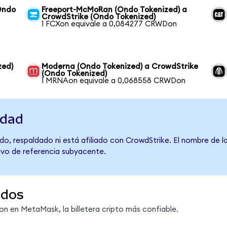
Ondo
Freeport-McMoRan (Ondo Tokenized) a
CrowdStrike (Ondo Tokenized)
1 FCXon equivale a 0,084277 CRWDon
zed)
Moderna (Ondo Tokenized) a CrowdStrike
(Ondo Tokenized)
1 MRNAon equivale a 0,068558 CRWDon
idad
do, respaldado ni está afiliado con CrowdStrike. El nombre de l
tivo de referencia subyacente.
ndos
 en MetaMask, la billetera cripto más confiable.