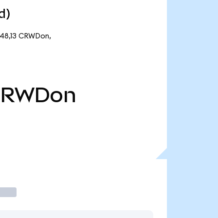
d)
e 48,13 CRWDon,
CRWDon