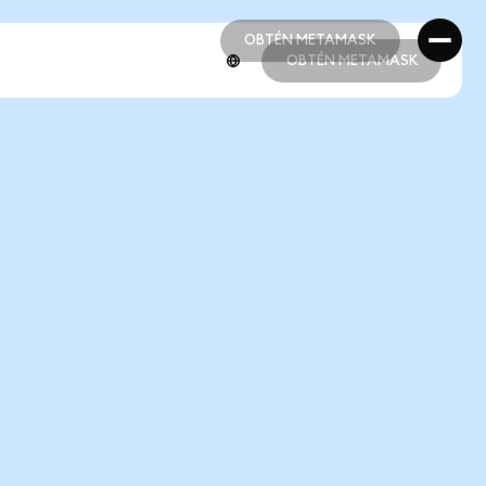
OBTÉN METAMASK
OBTÉN METAMASK
OBTÉN METAMASK
OBTÉN METAMASK