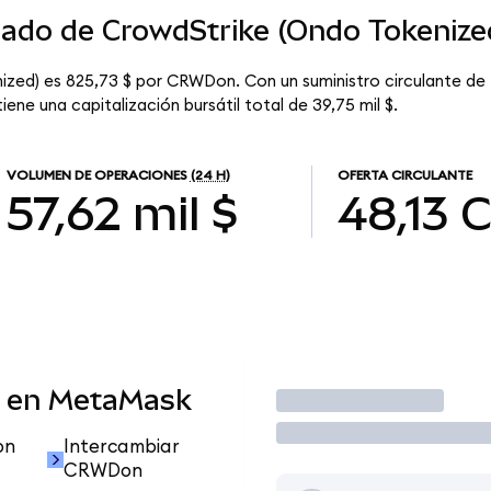
cado de CrowdStrike (Ondo Tokenize
nized) es 825,73 $ por CRWDon. Con un suministro circulante d
ene una capitalización bursátil total de 39,75 mil $.
VOLUMEN DE OPERACIONES
(24 H)
OFERTA CIRCULANTE
57,62 mil $
48,13
 en MetaMask
Operar
on
Intercambiar
CRWDon