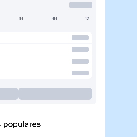
1H
4H
1D
 populares