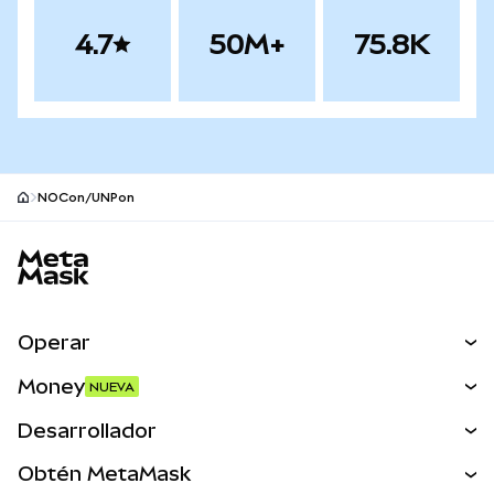
4.7
50M+
75.8K
NOCon/UNPon
Pie de página del sitio MetaMask
Operar
Canjear
Money
NUEVA
Predecir
NUEVA
Comprar
Desarrollador
Perps
NUEVA
Tarjeta
Ver los documentos
Obtén MetaMask
Activos del mundo real
mUSD
NUEVA
Panel