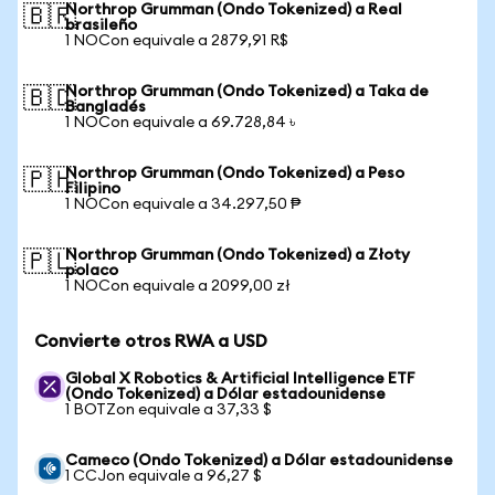
Northrop Grumman (Ondo Tokenized) a Real
🇧🇷
brasileño
1 NOCon equivale a 2879,91 R$
Northrop Grumman (Ondo Tokenized) a Taka de
🇧🇩
Bangladés
1 NOCon equivale a 69.728,84 ৳
Northrop Grumman (Ondo Tokenized) a Peso
🇵🇭
Filipino
1 NOCon equivale a 34.297,50 ₱
Northrop Grumman (Ondo Tokenized) a Złoty
🇵🇱
polaco
1 NOCon equivale a 2099,00 zł
Convierte otros RWA a USD
Global X Robotics & Artificial Intelligence ETF
(Ondo Tokenized) a Dólar estadounidense
1 BOTZon equivale a 37,33 $
Cameco (Ondo Tokenized) a Dólar estadounidense
1 CCJon equivale a 96,27 $