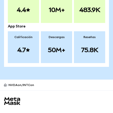
4.4
10M+
483.9K
App Store
Calificación
Descargas
Reseñas
4.7
50M+
75.8K
NVDAon/INTCon
Pie de página del sitio MetaMask