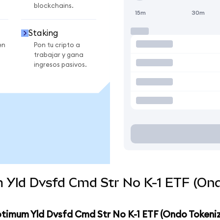
blockchains.
15m
30m
Staking
en
Pon tu cripto a
trabajar y gana
ingresos pasivos.
 Yld Dvsfd Cmd Str No K-1 ETF (Ond
ptimum Yld Dvsfd Cmd Str No K-1 ETF (Ondo Tokeni