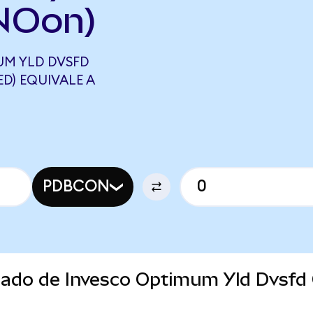
NOon)
UM YLD DVSFD
D) EQUIVALE A
PDBCON
rcado de Invesco Optimum Yld Dvsfd
)