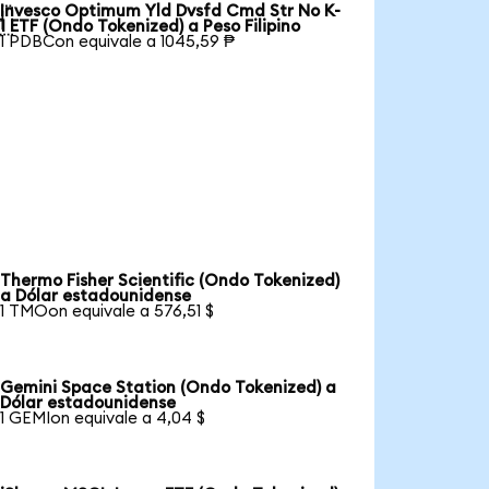
Invesco Optimum Yld Dvsfd Cmd Str No K-

1 ETF (Ondo Tokenized) a Peso Filipino
1 PDBCon equivale a 1045,59 ₱
Thermo Fisher Scientific (Ondo Tokenized)
a Dólar estadounidense
1 TMOon equivale a 576,51 $
Gemini Space Station (Ondo Tokenized) a
Dólar estadounidense
1 GEMIon equivale a 4,04 $