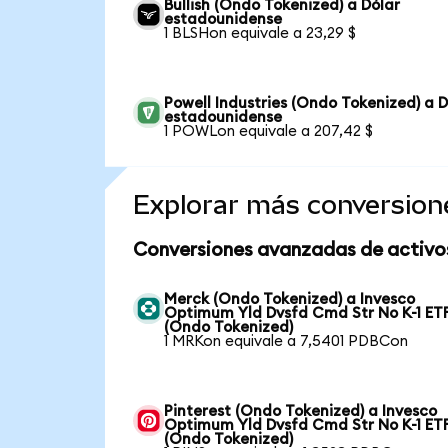
Bullish (Ondo Tokenized) a Dólar
estadounidense
1 BLSHon equivale a 23,29 $
Powell Industries (Ondo Tokenized) a D
estadounidense
1 POWLon equivale a 207,42 $
Explorar más conversion
Conversiones avanzadas de activo
Merck (Ondo Tokenized) a Invesco
Optimum Yld Dvsfd Cmd Str No K-1 ET
(Ondo Tokenized)
1 MRKon equivale a 7,5401 PDBCon
Pinterest (Ondo Tokenized) a Invesco
Optimum Yld Dvsfd Cmd Str No K-1 ET
(Ondo Tokenized)