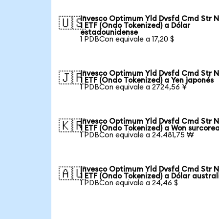
Invesco Optimum Yld Dvsfd Cmd Str N
🇺🇸
1 ETF (Ondo Tokenized) a Dólar
estadounidense
1 PDBCon equivale a 17,20 $
Invesco Optimum Yld Dvsfd Cmd Str N
🇯🇵
1 ETF (Ondo Tokenized) a Yen japonés
1 PDBCon equivale a 2724,56 ¥
Invesco Optimum Yld Dvsfd Cmd Str N
🇰🇷
1 ETF (Ondo Tokenized) a Won surcore
1 PDBCon equivale a 24.481,75 ₩
Invesco Optimum Yld Dvsfd Cmd Str N
🇦🇺
1 ETF (Ondo Tokenized) a Dólar austra
1 PDBCon equivale a 24,46 $