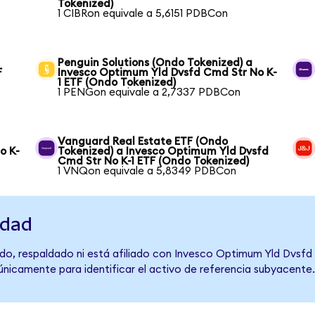
Tokenized)
1 CIBRon equivale a 5,6151 PDBCon
Penguin Solutions (Ondo Tokenized) a
F
Invesco Optimum Yld Dvsfd Cmd Str No K-
1 ETF (Ondo Tokenized)
1 PENGon equivale a 2,7337 PDBCon
Vanguard Real Estate ETF (Ondo
o K-
Tokenized) a Invesco Optimum Yld Dvsfd
Cmd Str No K-1 ETF (Ondo Tokenized)
1 VNQon equivale a 5,8349 PDBCon
idad
do, respaldado ni está afiliado con Invesco Optimum Yld Dvsfd
 únicamente para identificar el activo de referencia subyacente.