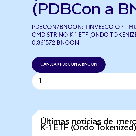
(PDBCon a B
PDBCON/BNOON: 1 INVESCO OPTIM
CMD STR NO K-1 ETF (ONDO TOKENIZE
0,361572 BNOON
CANJEAR PDBCON A BNOON
Últimas noticias del me
K-1 ETF (Ondo Tokenized