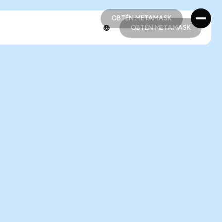
OBTÉN METAMASK
OBTÉN METAMASK
OBTÉN METAMASK
OBTÉN METAMASK