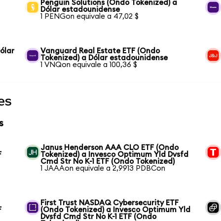
Penguin Solutions (Ondo Tokenized) a
Dólar estadounidense
1 PENGon equivale a 47,02 $
ólar
Vanguard Real Estate ETF (Ondo
Tokenized) a Dólar estadounidense
1 VNQon equivale a 100,36 $
es
s
Janus Henderson AAA CLO ETF (Ondo
F
Tokenized) a Invesco Optimum Yld Dvsfd
Cmd Str No K-1 ETF (Ondo Tokenized)
1 JAAAon equivale a 2,9913 PDBCon
First Trust NASDAQ Cybersecurity ETF
F
(Ondo Tokenized) a Invesco Optimum Yld
Dvsfd Cmd Str No K-1 ETF (Ondo