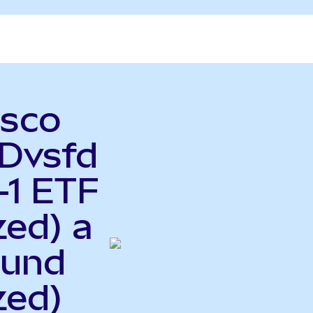
esco
Dvsfd
-1 ETF
zed) a
Fund
zed)