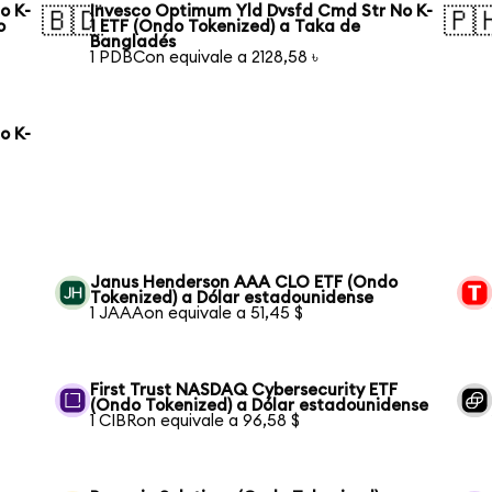
o K-
Invesco Optimum Yld Dvsfd Cmd Str No K-
🇧🇩
🇵
o
1 ETF (Ondo Tokenized) a Taka de
Bangladés
1 PDBCon equivale a 2128,58 ৳
o K-
Janus Henderson AAA CLO ETF (Ondo
Tokenized) a Dólar estadounidense
1 JAAAon equivale a 51,45 $
First Trust NASDAQ Cybersecurity ETF
(Ondo Tokenized) a Dólar estadounidense
1 CIBRon equivale a 96,58 $