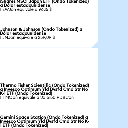
iShares MSCI Japan ETF (Ondo Tokenized)
a Dólar estadounidense
1 EWJon equivale a 96,15 $
Johnson & Johnson (Ondo Tokenized) a
Dólar estadounidense
1 JNJon equivale a 259,09 $
Thermo Fisher Scientific (Ondo Tokenized)
a Invesco Optimum Yld Dvsfd Cmd Str No
K-1 ETF (Ondo Tokenized)
1 TMOon equivale a 33,5180 PDBCon
Gemini Space Station (Ondo Tokenized) a
Invesco Optimum Yld Dvsfd Cmd Str No K-
1 ETF (Ondo Tokenized)