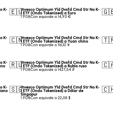
o K-
Invesco Optimum Yld Dvsfd Cmd Str No K-
🇪🇺
🇬
1 ETF (Ondo Tokenized) a Euro
1 PDBCon equivale a 14,93 €
o K-
Invesco Optimum Yld Dvsfd Cmd Str No K-
🇨🇳
🇹
1 ETF (Ondo Tokenized) a Yuan chino
1 PDBCon equivale a 116,10 ¥
o K-
Invesco Optimum Yld Dvsfd Cmd Str No K-
🇷🇺
🇨
ano
1 ETF (Ondo Tokenized) a Rublo ruso
1 PDBCon equivale a 1427,54 ₽
o K-
Invesco Optimum Yld Dvsfd Cmd Str No K-
🇸🇬
🇨
liano
1 ETF (Ondo Tokenized) a Dólar de
Singapur
1 PDBCon equivale a 22,08 $