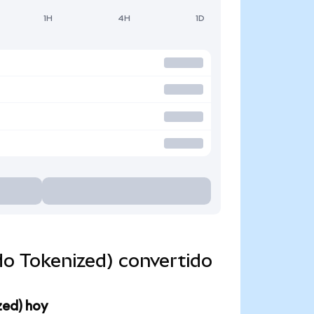
1H
4H
1D
o Tokenized) convertido
zed) hoy