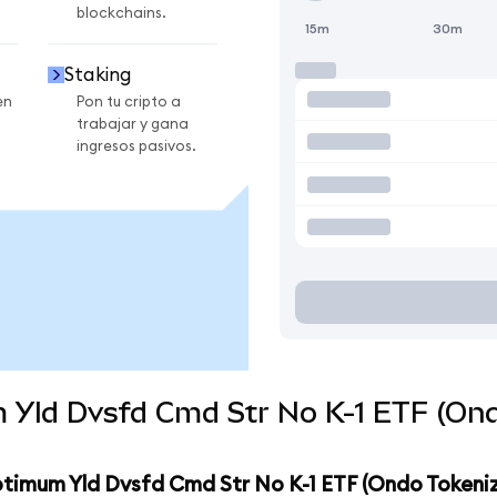
blockchains.
15m
30m
Staking
en
Pon tu cripto a
trabajar y gana
ingresos pasivos.
 Yld Dvsfd Cmd Str No K-1 ETF (Ond
ptimum Yld Dvsfd Cmd Str No K-1 ETF (Ondo Tokeni