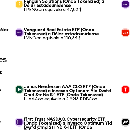
Penguin Solutions (Ondo Tokenized) a
Dólar estadounidense
1 PENGon equivale a 47,02 $
ólar
Vanguard Real Estate ETF (Ondo
Tokenized) a Dólar estadounidense
1 VNQon equivale a 100,36 $
es
s
Janus Henderson AAA CLO ETF (Ondo
F
Tokenized) a Invesco Optimum Yld Dvsfd
Cmd Str No K-1 ETF (Ondo Tokenized)
1 JAAAon equivale a 2,9913 PDBCon
First Trust NASDAQ Cybersecurity ETF
F
(Ondo Tokenized) a Invesco Optimum Yld
Dvsfd Cmd Str No K-1 ETF (Ondo