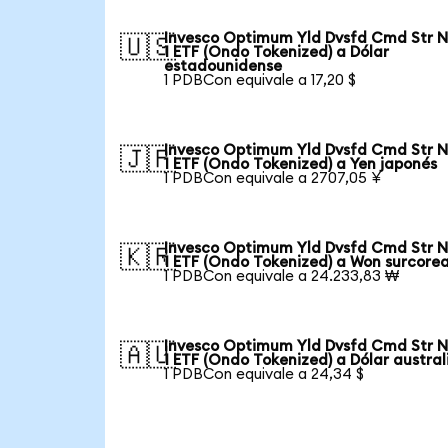
Invesco Optimum Yld Dvsfd Cmd Str N
🇺🇸
1 ETF (Ondo Tokenized) a Dólar
estadounidense
1 PDBCon equivale a 17,20 $
Invesco Optimum Yld Dvsfd Cmd Str N
🇯🇵
1 ETF (Ondo Tokenized) a Yen japonés
1 PDBCon equivale a 2707,05 ¥
Invesco Optimum Yld Dvsfd Cmd Str N
🇰🇷
1 ETF (Ondo Tokenized) a Won surcore
1 PDBCon equivale a 24.233,83 ₩
Invesco Optimum Yld Dvsfd Cmd Str N
🇦🇺
1 ETF (Ondo Tokenized) a Dólar austra
1 PDBCon equivale a 24,34 $