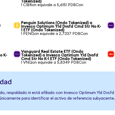
Tokenized)
1 CIBRon equivale a 5,6151 PDBCon
Penguin Solutions (Ondo Tokenized) a
F
Invesco Optimum Yld Dvsfd Cmd Str No K-
1 ETF (Ondo Tokenized)
1 PENGon equivale a 2,7337 PDBCon
Vanguard Real Estate ETF (Ondo
o K-
Tokenized) a Invesco Optimum Yld Dvsfd
Cmd Str No K-1 ETF (Ondo Tokenized)
1 VNQon equivale a 5,8349 PDBCon
idad
do, respaldado ni está afiliado con Invesco Optimum Yld Dvsfd
 únicamente para identificar el activo de referencia subyacente.