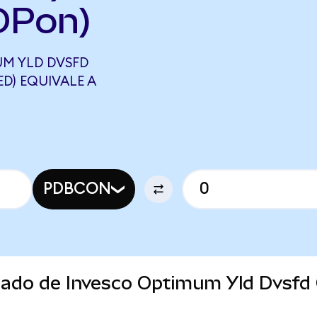
OPon)
M YLD DVSFD
D) EQUIVALE A
PDBCON
rcado de Invesco Optimum Yld Dvsfd
)