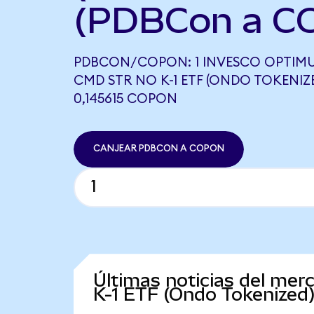
(PDBCon a C
PDBCON/COPON: 1 INVESCO OPTIMU
CMD STR NO K-1 ETF (ONDO TOKENIZE
0,145615 COPON
CANJEAR PDBCON A COPON
Últimas noticias del me
K-1 ETF (Ondo Tokenized