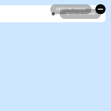
OBTÉN METAMASK
OBTÉN METAMASK
OBTÉN METAMASK
OBTÉN METAMASK