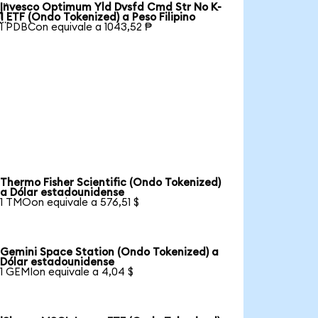
Invesco Optimum Yld Dvsfd Cmd Str No K-

1 ETF (Ondo Tokenized) a Peso Filipino
1 PDBCon equivale a 1043,52 ₱
Thermo Fisher Scientific (Ondo Tokenized)
a Dólar estadounidense
1 TMOon equivale a 576,51 $
Gemini Space Station (Ondo Tokenized) a
Dólar estadounidense
1 GEMIon equivale a 4,04 $