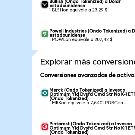
Bullish (Ondo Tokenized) a Dólar
estadounidense
1 BLSHon equivale a 23,29 $
Powell Industries (Ondo Tokenized) a D
estadounidense
1 POWLon equivale a 207,42 $
Explorar más conversion
Conversiones avanzadas de activo
Merck (Ondo Tokenized) a Invesco
Optimum Yld Dvsfd Cmd Str No K-1 ET
(Ondo Tokenized)
1 MRKon equivale a 7,5401 PDBCon
Pinterest (Ondo Tokenized) a Invesco
Optimum Yld Dvsfd Cmd Str No K-1 ET
(Ondo Tokenized)