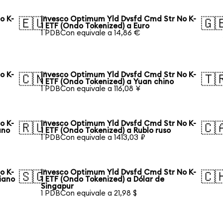
o K-
Invesco Optimum Yld Dvsfd Cmd Str No K-
🇪🇺
🇬
1 ETF (Ondo Tokenized) a Euro
1 PDBCon equivale a 14,86 €
o K-
Invesco Optimum Yld Dvsfd Cmd Str No K-
🇨🇳
🇹
1 ETF (Ondo Tokenized) a Yuan chino
1 PDBCon equivale a 116,08 ¥
o K-
Invesco Optimum Yld Dvsfd Cmd Str No K-
🇷🇺
🇨
ano
1 ETF (Ondo Tokenized) a Rublo ruso
1 PDBCon equivale a 1413,03 ₽
o K-
Invesco Optimum Yld Dvsfd Cmd Str No K-
🇸🇬
🇨
liano
1 ETF (Ondo Tokenized) a Dólar de
Singapur
1 PDBCon equivale a 21,98 $