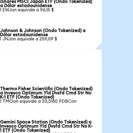
iShares MSCI Japan ETF (Ondo Tokenized)
a Dólar estadounidense
1 EWJon equivale a 96,15 $
Johnson & Johnson (Ondo Tokenized) a
Dólar estadounidense
1 JNJon equivale a 259,09 $
Thermo Fisher Scientific (Ondo Tokenized)
a Invesco Optimum Yld Dvsfd Cmd Str No
K-1 ETF (Ondo Tokenized)
1 TMOon equivale a 33,5180 PDBCon
Gemini Space Station (Ondo Tokenized) a
Invesco Optimum Yld Dvsfd Cmd Str No K-
1 ETF (Ondo Tokenized)