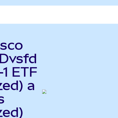
esco
Dvsfd
-1 ETF
zed) a
s
zed)