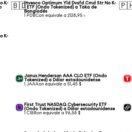
o K-
Invesco Optimum Yld Dvsfd Cmd Str No K-
🇧🇩
🇵
o
1 ETF (Ondo Tokenized) a Taka de
Bangladés
1 PDBCon equivale a 2128,95 ৳
o K-
Janus Henderson AAA CLO ETF (Ondo
Tokenized) a Dólar estadounidense
1 JAAAon equivale a 51,45 $
First Trust NASDAQ Cybersecurity ETF
(Ondo Tokenized) a Dólar estadounidense
1 CIBRon equivale a 96,58 $