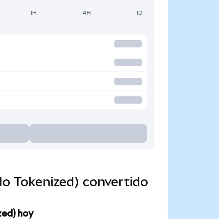
1H
4H
1D
o Tokenized) convertido
zed) hoy