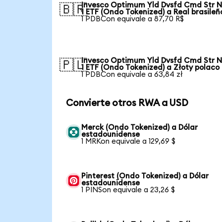
Invesco Optimum Yld Dvsfd Cmd Str N
🇧🇷
1 ETF (Ondo Tokenized) a Real brasileñ
1 PDBCon equivale a 87,70 R$
Invesco Optimum Yld Dvsfd Cmd Str N
🇵🇱
1 ETF (Ondo Tokenized) a Złoty polaco
1 PDBCon equivale a 63,84 zł
Convierte otros RWA a USD
Merck (Ondo Tokenized) a Dólar
estadounidense
1 MRKon equivale a 129,69 $
Pinterest (Ondo Tokenized) a Dólar
estadounidense
1 PINSon equivale a 23,26 $