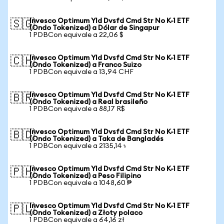
Invesco Optimum Yld Dvsfd Cmd Str No K-1 ETF
🇸🇬
(Ondo Tokenized) a Dólar de Singapur
1 PDBCon equivale a 22,06 $
Invesco Optimum Yld Dvsfd Cmd Str No K-1 ETF
🇨🇭
(Ondo Tokenized) a Franco Suizo
1 PDBCon equivale a 13,94 CHF
Invesco Optimum Yld Dvsfd Cmd Str No K-1 ETF
🇧🇷
(Ondo Tokenized) a Real brasileño
1 PDBCon equivale a 88,17 R$
Invesco Optimum Yld Dvsfd Cmd Str No K-1 ETF
🇧🇩
(Ondo Tokenized) a Taka de Bangladés
1 PDBCon equivale a 2135,14 ৳
Invesco Optimum Yld Dvsfd Cmd Str No K-1 ETF
🇵🇭
(Ondo Tokenized) a Peso Filipino
1 PDBCon equivale a 1048,60 ₱
Invesco Optimum Yld Dvsfd Cmd Str No K-1 ETF
🇵🇱
(Ondo Tokenized) a Złoty polaco
1 PDBCon equivale a 64,16 zł