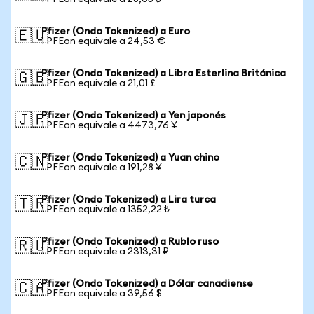
Pfizer (Ondo Tokenized) a Euro
🇪🇺
1 PFEon equivale a 24,53 €
Pfizer (Ondo Tokenized) a Libra Esterlina Británica
🇬🇧
1 PFEon equivale a 21,01 £
Pfizer (Ondo Tokenized) a Yen japonés
🇯🇵
1 PFEon equivale a 4473,76 ¥
Pfizer (Ondo Tokenized) a Yuan chino
🇨🇳
1 PFEon equivale a 191,28 ¥
Pfizer (Ondo Tokenized) a Lira turca
🇹🇷
1 PFEon equivale a 1352,22 ₺
Pfizer (Ondo Tokenized) a Rublo ruso
🇷🇺
1 PFEon equivale a 2313,31 ₽
Pfizer (Ondo Tokenized) a Dólar canadiense
🇨🇦
1 PFEon equivale a 39,56 $