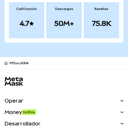
Calificación
Descargas
Reseñas
4.7
50M+
75.8K
PFEon/KRW
Pie de página del sitio MetaMask
Operar
Canjear
Money
NUEVA
Predecir
NUEVA
Comprar
Desarrollador
Perps
NUEVA